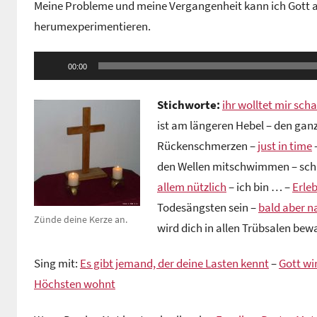
Meine Probleme und meine Vergangenheit kann ich Gott ab
n
herumexperimentieren.
G
e
Audio-
m
00:00
Player
e
i
Stichworte:
ihr wolltet mir sch
n
ist am längeren Hebel – den gan
d
Rückenschmerzen –
just in time
e
den Wellen mitschwimmen – schic
z
allem nützlich
– ich bin … –
Erleb
e
Todesängsten sein –
bald aber n
n
Zünde deine Kerze an.
wird dich in allen Trübsalen be
t
r
Sing mit:
Es gibt jemand, der deine Lasten kennt
–
Gott wi
u
Höchsten wohnt
m