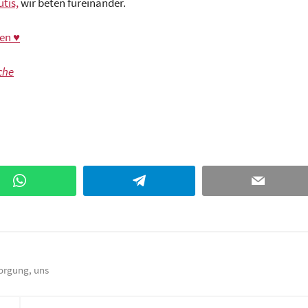
tis,
wir beten füreinander.
en ♥
che
WhatsApp
Telegram
Email
sorgung
,
uns