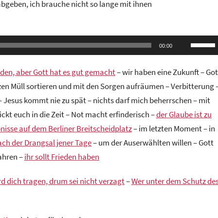
geben, ich brauche nicht so lange mit ihnen
Pfeilta
00:00
Hoch/R
benutze
aden, aber Gott hat es gut gemacht
– wir haben eine Zukunft – Got
um
zen Müll sortieren und mit den Sorgen aufräumen – Verbitterung 
die
– Jesus kommt nie zu spät – nichts darf mich beherrschen – mit
Lautstä
kt euch in die Zeit – Not macht erfinderisch –
der Glaube ist zu
zu
nisse auf dem Berliner Breitscheidplatz
– im letzten Moment – in
regeln.
ach der Drangsal jener Tage
– um der Auserwählten willen – Gott
wahren –
ihr sollt Frieden haben
rd dich tragen, drum sei nicht verzagt
–
Wer unter dem Schutz de