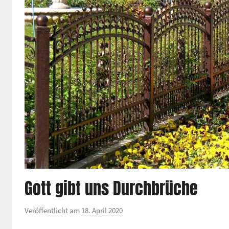
Gott gibt uns Durchbrüche
Veröffentlicht am
18. April 2020
v
o