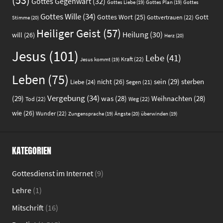
Gottes Gegenwart
(32)
Gottes
Gottes Liebe
(19)
Gottes Plan
(19)
Gottes Wille
(34)
Gott
Gottes Wort
(25)
Gottvertrauen
(22)
Stimme
(20)
Heiliger Geist
(57)
Heilung
(30)
will
(26)
Herz
(20)
Jesus
(101)
Lebe
(41)
Kraft
(22)
Jesus kommt
(19)
Leben
(75)
sein
(29)
sterben
nicht
(26)
Liebe
(24)
Segen
(21)
Vergebung
(34)
(29)
was
(28)
Weihnachten
(28)
Tod
(22)
Weg
(22)
wie
(26)
Wunder
(22)
Ängste
(20)
Zungensprache
(19)
überwinden
(19)
KATEGORIEN
Gottesdienst im Internet
(9)
Lehre
(1)
Mitschrift
(16)