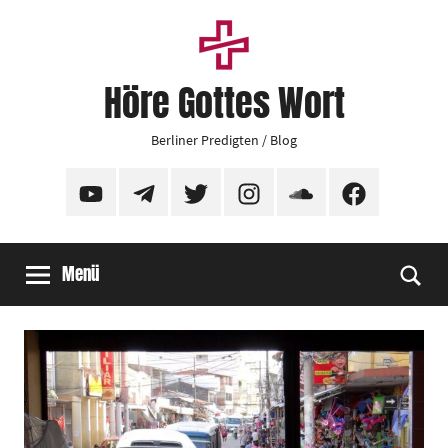
Zum
Inhalt
springen
Höre Gottes Wort
Berliner Predigten / Blog
YouTube
Telegram
Twitter
Instagram
SoundCloud
Facebook
Menü
Suc