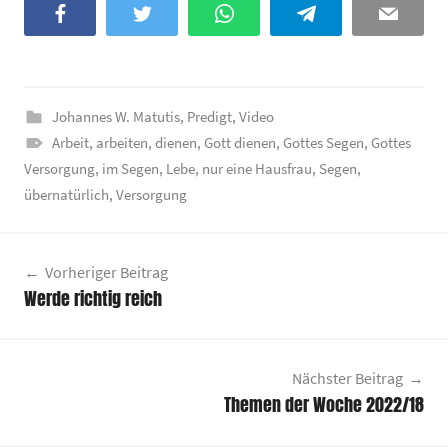
Facebook
Twitter
WhatsApp
Telegram
Email
Johannes W. Matutis
,
Predigt
,
Video
Arbeit
,
arbeiten
,
dienen
,
Gott dienen
,
Gottes Segen
,
Gottes
Versorgung
,
im Segen
,
Lebe
,
nur eine Hausfrau
,
Segen
,
übernatürlich
,
Versorgung
Beitragsnavigation
Vorheriger Beitrag
Werde richtig reich
Nächster Beitrag
Themen der Woche 2022/18