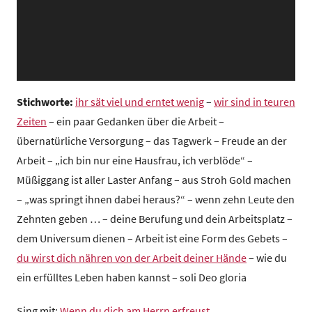
z
e
n
t
r
u
Stichworte:
ihr sät viel und erntet wenig
–
wir sind in teuren
m
Zeiten
– ein paar Gedanken über die Arbeit –
übernatürliche Versorgung – das Tagwerk – Freude an der
Arbeit – „ich bin nur eine Hausfrau, ich verblöde“ –
Müßiggang ist aller Laster Anfang – aus Stroh Gold machen
– „was springt ihnen dabei heraus?“ – wenn zehn Leute den
Zehnten geben … – deine Berufung und dein Arbeitsplatz –
dem Universum dienen – Arbeit ist eine Form des Gebets –
du wirst dich nähren von der Arbeit deiner Hände
– wie du
ein erfülltes Leben haben kannst – soli Deo gloria
Sing mit:
Wenn du dich am Herrn erfreust