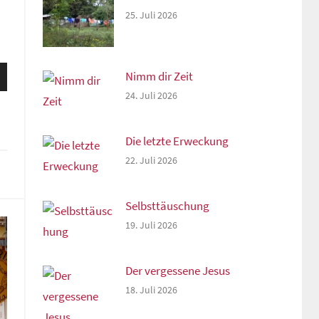
25. Juli 2026
sten
Nimm dir Zeit
unter
24. Juli 2026
n,
Die letzte Erweckung
22. Juli 2026
rke
Selbsttäuschung
19. Juli 2026
Der vergessene Jesus
18. Juli 2026