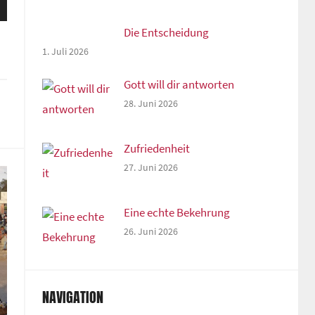
sten
unter
Die Entscheidung
n,
1. Juli 2026
Gott will dir antworten
28. Juni 2026
rke
Zufriedenheit
27. Juni 2026
Eine echte Bekehrung
26. Juni 2026
NAVIGATION