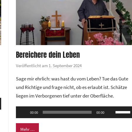
Bereichere dein Leben
Veröffentlicht am
1. September 2024
v
o
Sage mir ehrlich: was hast du vom Leben? Tue das Gute
n
und Richtige und frage nicht, ob es erlaubt ist. Schätze
G
liegen im Verborgenen tief unter der Oberfläche.
e
ten
m
Audio-
nter
Pfeilta
e
00:00
00:00
Player
n,
Hoch/R
i
n
benutze
Mehr …