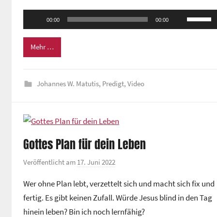
m
Audio-
Pfeiltas
e
00:00
00:00
Player
Hoch/Ru
i
n
benutze
Mehr …
d
um
e
die
z
Johannes W. Matutis
,
Predigt
,
Video
Lautstä
e
zu
n
regeln.
t
r
Gottes Plan für dein Leben
u
m
Veröffentlicht am
17. Juni 2022
v
o
Wer ohne Plan lebt, verzettelt sich und macht sich fix und
n
fertig. Es gibt keinen Zufall. Würde Jesus blind in den Tag
G
hinein leben? Bin ich noch lernfähig?
e