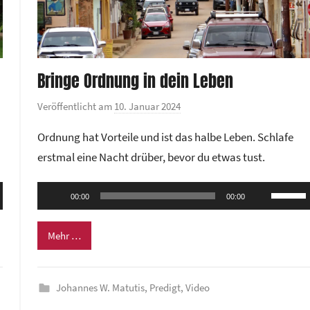
Bringe Ordnung in dein Leben
Veröffentlicht am
10. Januar 2024
v
o
Ordnung hat Vorteile und ist das halbe Leben. Schlafe
n
erstmal eine Nacht drüber, bevor du etwas tust.
G
e
Audio-
ten
Pfeilta
m
00:00
00:00
Player
nter
Hoch/R
e
n,
benutze
i
Mehr …
n
um
d
die
e
Johannes W. Matutis
,
Predigt
,
Video
rke
Lautstä
z