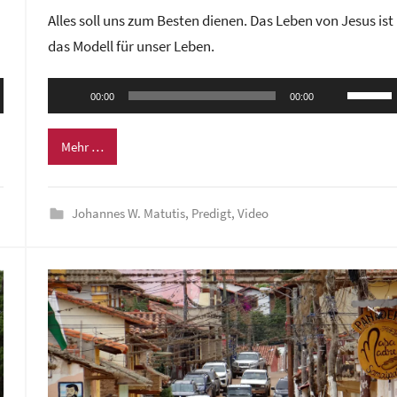
o
Alles soll uns zum Besten dienen. Das Leben von Jesus ist
n
das Modell für unser Leben.
G
e
Audio-
ten
Pfeilta
m
00:00
00:00
Player
nter
Hoch/R
e
n,
benutze
i
Mehr …
n
um
d
die
e
Johannes W. Matutis
,
Predigt
,
Video
rke
Lautstä
z
zu
e
regeln.
n
t
r
u
m