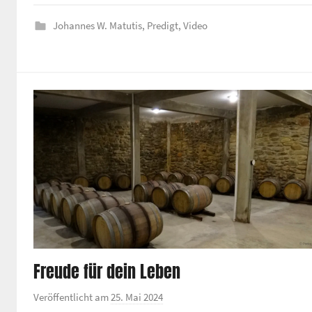
d
die
e
Johannes W. Matutis
,
Predigt
,
Video
Lautstä
z
zu
e
regeln.
n
t
r
u
m
Freude für dein Leben
Veröffentlicht am
25. Mai 2024
v