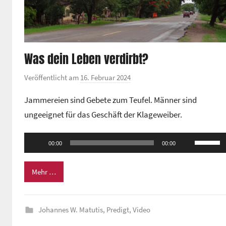
Was dein Leben verdirbt?
Veröffentlicht am
16. Februar 2024
v
o
Jammereien sind Gebete zum Teufel. Männer sind
n
ungeeignet für das Geschäft der Klageweiber.
G
e
Audio-
Pfeiltas
m
00:00
00:00
Player
Hoch/Ru
e
benutze
i
Mehr …
n
um
d
die
e
Johannes W. Matutis
,
Predigt
,
Video
Lautstä
z