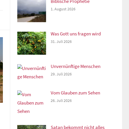
Biblische Prophetie
1. August 2026
rke
Was Gott uns fragen wird
31. Juli 2026
Unvernünftige Menschen
29. Juli 2026
Vom Glauben zum Sehen
26. Juli 2026
Satan bekommt nicht alles