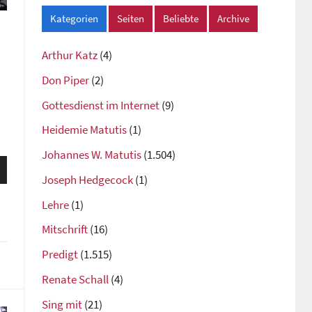
Kategorien
Seiten
Beliebte
Archive
Arthur Katz
(4)
Don Piper
(2)
Gottesdienst im Internet
(9)
Heidemie Matutis
(1)
Johannes W. Matutis
(1.504)
sten
Joseph Hedgecock
(1)
unter
Lehre
(1)
n,
Mitschrift
(16)
Predigt
(1.515)
rke
Renate Schall
(4)
Sing mit
(21)