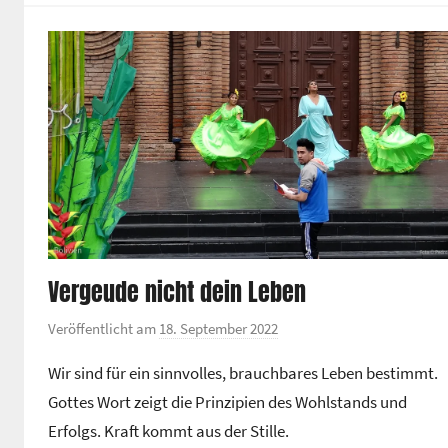
zu
e
regeln.
n
t
r
u
m
Vergeude nicht dein Leben
Veröffentlicht am
18. September 2022
v
o
Wir sind für ein sinnvolles, brauchbares Leben bestimmt.
n
Gottes Wort zeigt die Prinzipien des Wohlstands und
G
Erfolgs. Kraft kommt aus der Stille.
e