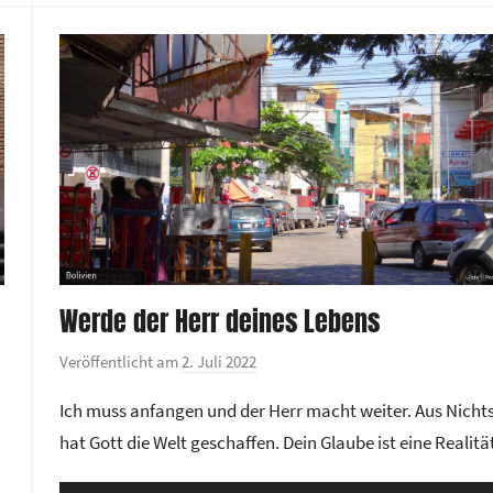
zu
e
regeln.
n
t
r
u
m
Werde der Herr deines Lebens
Veröffentlicht am
2. Juli 2022
v
o
Ich muss anfangen und der Herr macht weiter. Aus Nicht
n
hat Gott die Welt geschaffen. Dein Glaube ist eine Realitä
G
e