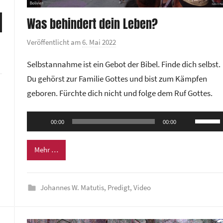
ten
Was behindert dein Leben?
nter
Veröffentlicht am
6. Mai 2022
v
n,
o
Selbstannahme ist ein Gebot der Bibel. Finde dich selbst.
n
Du gehörst zur Familie Gottes und bist zum Kämpfen
G
rke
geboren. Fürchte dich nicht und folge dem Ruf Gottes.
e
m
Audio-
Pfeilta
e
00:00
00:00
Player
Hoch/R
i
n
benutze
Mehr …
d
um
e
die
z
Johannes W. Matutis
,
Predigt
,
Video
Lautstä
e
zu
n
regeln.