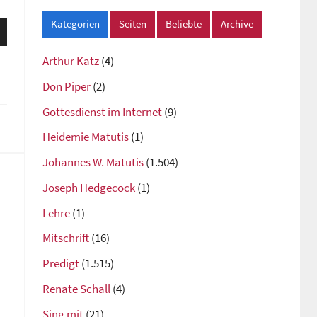
Kategorien
Seiten
Beliebte
Archive
sten
unter
Arthur Katz
(4)
n,
Don Piper
(2)
Gottesdienst im Internet
(9)
rke
Heidemie Matutis
(1)
Johannes W. Matutis
(1.504)
Joseph Hedgecock
(1)
Lehre
(1)
Mitschrift
(16)
Predigt
(1.515)
Renate Schall
(4)
Sing mit
(21)