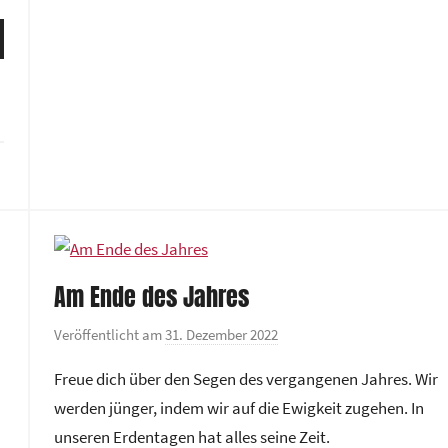
zu
n
ten
regeln.
t
nter
r
n,
u
m
rke
Am Ende des Jahres
Veröffentlicht am
31. Dezember 2022
v
o
Freue dich über den Segen des vergangenen Jahres. Wir
n
werden jünger, indem wir auf die Ewigkeit zugehen. In
G
unseren Erdentagen hat alles seine Zeit.
e