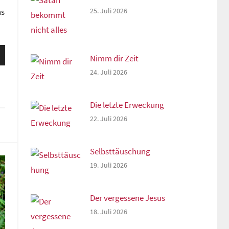
25. Juli 2026
ns
sten
Nimm dir Zeit
unter
24. Juli 2026
n,
Die letzte Erweckung
22. Juli 2026
rke
Selbsttäuschung
19. Juli 2026
Der vergessene Jesus
18. Juli 2026