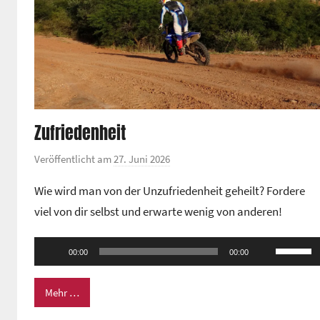
Zufriedenheit
Veröffentlicht am
27. Juni 2026
v
o
Wie wird man von der Unzufriedenheit geheilt? Fordere
n
viel von dir selbst und erwarte wenig von anderen!
G
e
Audio-
Pfeiltas
m
00:00
00:00
Player
Hoch/Ru
e
benutze
i
Mehr …
n
um