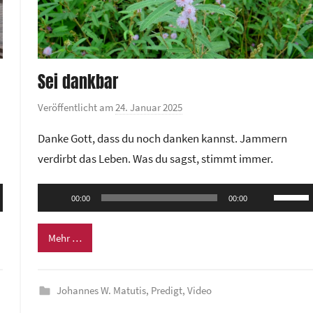
Sei dankbar
Veröffentlicht am
24. Januar 2025
v
o
Danke Gott, dass du noch danken kannst. Jammern
n
verdirbt das Leben. Was du sagst, stimmt immer.
G
e
Audio-
ten
Pfeilta
m
00:00
00:00
Player
nter
Hoch/R
e
n,
benutze
i
Mehr …
n
um
d
die
e
Johannes W. Matutis
,
Predigt
,
Video
rke
Lautstä
z