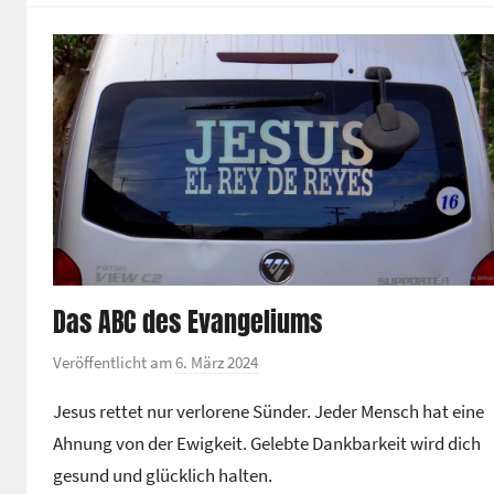
zu
e
regeln.
n
t
r
u
m
Das ABC des Evangeliums
Veröffentlicht am
6. März 2024
v
o
Jesus rettet nur verlorene Sünder. Jeder Mensch hat eine
n
Ahnung von der Ewigkeit. Gelebte Dankbarkeit wird dich
G
gesund und glücklich halten.
e