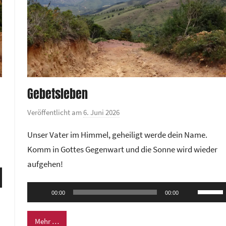
Gebetsleben
Veröffentlicht am
6. Juni 2026
v
o
Unser Vater im Himmel, geheiligt werde dein Name.
n
Komm in Gottes Gegenwart und die Sonne wird wieder
G
aufgehen!
e
ten
m
Audio-
nter
Pfeilta
e
00:00
00:00
Player
n,
Hoch/R
i
n
benutze
Mehr …