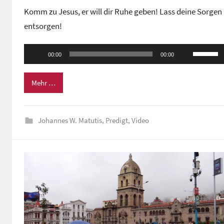
o
Komm zu Jesus, er will dir Ruhe geben! Lass deine Sorgen
n
entsorgen!
G
e
Audio-
Pfeiltas
m
00:00
00:00
Player
Hoch/Ru
e
benutze
i
Mehr …
n
um
d
die
e
Johannes W. Matutis
,
Predigt
,
Video
Lautstä
z
zu
e
regeln.
n
t
r
u
m