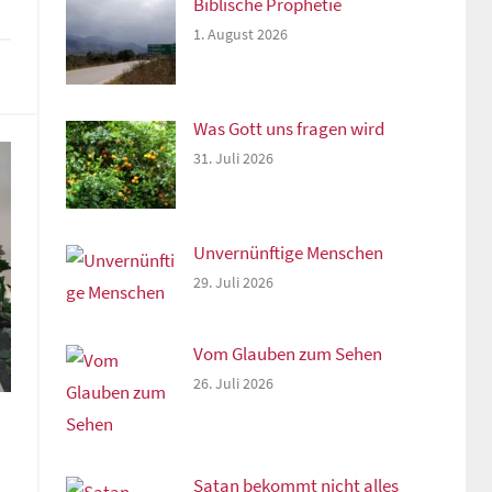
Biblische Prophetie
1. August 2026
rke
Was Gott uns fragen wird
31. Juli 2026
Unvernünftige Menschen
29. Juli 2026
Vom Glauben zum Sehen
26. Juli 2026
Satan bekommt nicht alles