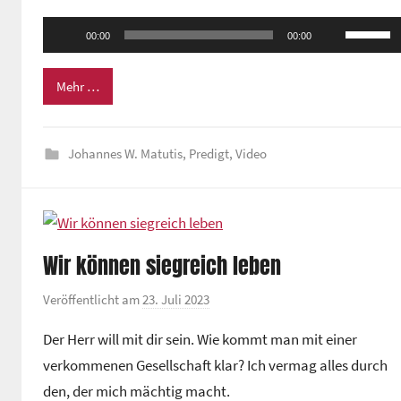
m
Audio-
Pfeiltas
e
00:00
00:00
Player
Hoch/Ru
i
n
benutze
Mehr …
d
um
e
die
z
Johannes W. Matutis
,
Predigt
,
Video
Lautstä
e
zu
n
regeln.
t
r
Wir können siegreich leben
u
m
Veröffentlicht am
23. Juli 2023
v
o
Der Herr will mit dir sein. Wie kommt man mit einer
n
verkommenen Gesellschaft klar? Ich vermag alles durch
G
den, der mich mächtig macht.
e