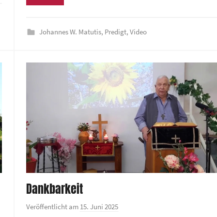
d
um
e
rke
die
z
Johannes W. Matutis
,
Predigt
,
Video
Lautstä
e
zu
n
regeln.
t
r
u
m
Dankbarkeit
Veröffentlicht am
15. Juni 2025
v