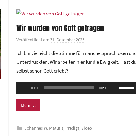
zu
e
regeln.
n
t
Wir wurden von Gott getragen
r
u
Veröffentlicht am
31. Dezember 2023
v
m
o
Ich bin vielleicht die Stimme für manche Sprachlosen un
n
Unterdrückten. Wir arbeiten hier für die Ewigkeit. Hast d
G
selbst schon Gott erlebt?
e
m
Audio-
Pfeilta
e
00:00
00:00
Player
Hoch/R
i
n
benutze
Mehr …
d
um
e
die
z
Johannes W. Matutis
,
Predigt
,
Video
Lautstä
e