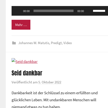
m
Audio-
Pfeiltas
e
00:00
00:00
Player
Hoch/Ru
i
n
benutze
Mehr …
d
um
e
die
z
Johannes W. Matutis
,
Predigt
,
Video
Lautstä
e
zu
n
regeln.
t
r
Seid dankbar
u
m
Veröffentlicht am
5. Oktober 2022
v
o
Dankbarkeit ist der Schlüssel zu einem erfüllten und
n
glücklichen Leben. Mit undankbaren Menschen will
G
niemand etwas zu tun haben.
e