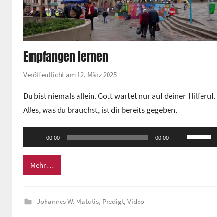
Empfangen lernen
Veröffentlicht am
12. März 2025
v
o
Du bist niemals allein. Gott wartet nur auf deinen Hilferuf.
n
Alles, was du brauchst, ist dir bereits gegeben.
G
e
Audio-
Pfeiltas
m
00:00
00:00
Player
Hoch/Ru
e
benutze
i
Mehr …
n
um
d
die
e
Johannes W. Matutis
,
Predigt
,
Video
Lautstä
z