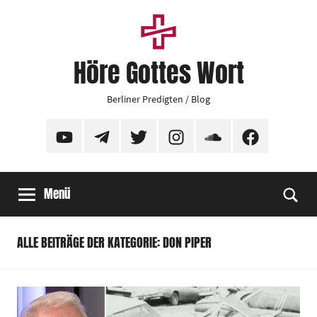
Zum
Inhalt
springen
Höre Gottes Wort
Berliner Predigten / Blog
YouTube
Telegram
Twitter
Instagram
SoundCloud
Facebook
Menü
Suc
ALLE BEITRÄGE DER KATEGORIE: DON PIPER