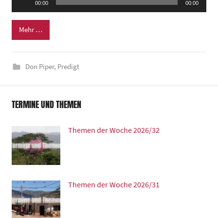
00:00
00:00
e
Player
n
Mehr …
t
r
u
Don Piper
,
Predigt
m
TERMINE UND THEMEN
Themen der Woche 2026/32
Themen der Woche 2026/31