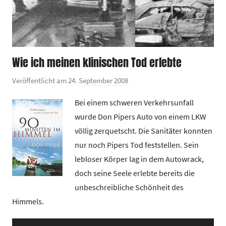
Wie ich meinen klinischen Tod erlebte
Veröffentlicht am
24. September 2008
v
o
Bei einem schweren Verkehrsunfall
n
wurde Don Pipers Auto von einem LKW
G
völlig zerquetscht. Die Sanitäter konnten
e
nur noch Pipers Tod feststellen. Sein
m
lebloser Körper lag in dem Autowrack,
e
i
doch seine Seele erlebte bereits die
n
unbeschreibliche Schönheit des
d
Himmels.
e
Audio-
z