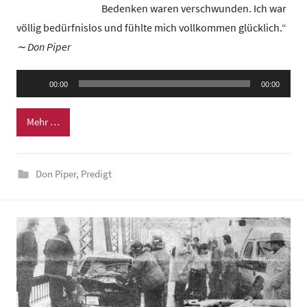
n
Bedenken waren verschwunden. Ich war
d
völlig bedürfnislos und fühlte mich vollkommen glücklich.“
e
∼ Don Piper
z
e
Audio-
00:00
00:00
n
Player
t
Mehr …
r
u
m
Don Piper
,
Predigt