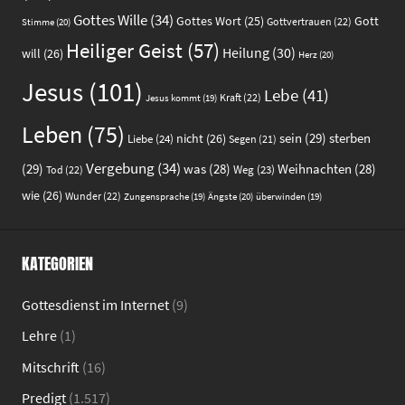
Gottes Wille
(34)
Gott
Gottes Wort
(25)
Gottvertrauen
(22)
Stimme
(20)
Heiliger Geist
(57)
Heilung
(30)
will
(26)
Herz
(20)
Jesus
(101)
Lebe
(41)
Kraft
(22)
Jesus kommt
(19)
Leben
(75)
sein
(29)
sterben
nicht
(26)
Liebe
(24)
Segen
(21)
Vergebung
(34)
(29)
was
(28)
Weihnachten
(28)
Weg
(23)
Tod
(22)
wie
(26)
Wunder
(22)
Ängste
(20)
Zungensprache
(19)
überwinden
(19)
KATEGORIEN
Gottesdienst im Internet
(9)
Lehre
(1)
Mitschrift
(16)
Predigt
(1.517)