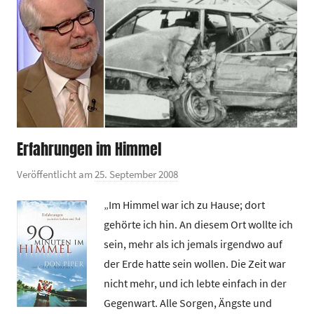
Erfahrungen im Himmel
Veröffentlicht am
25. September 2008
v
o
„Im Himmel war ich zu Hause; dort
n
gehörte ich hin. An diesem Ort wollte ich
G
sein, mehr als ich jemals irgendwo auf
e
der Erde hatte sein wollen. Die Zeit war
m
nicht mehr, und ich lebte einfach in der
e
i
Gegenwart. Alle Sorgen, Ängste und