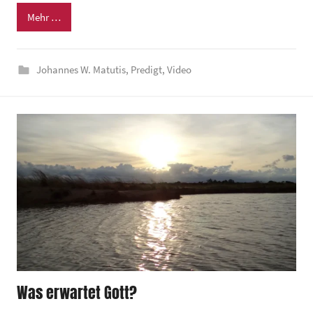
Mehr …
i
n
d
Johannes W. Matutis
,
Predigt
,
Video
e
z
e
n
t
r
u
m
Was erwartet Gott?