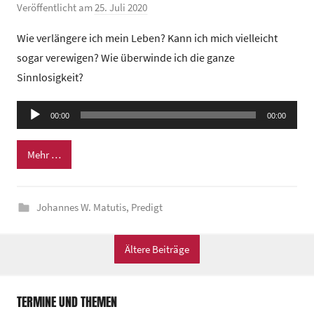
r
Veröffentlicht am
25. Juli 2020
v
u
o
Wie verlängere ich mein Leben? Kann ich mich vielleicht
m
n
sogar verewigen? Wie überwinde ich die ganze
G
Sinnlosigkeit?
e
m
Audio-
e
00:00
00:00
Player
i
n
Mehr …
d
e
Johannes W. Matutis
,
Predigt
z
e
n
Ältere Beiträge
t
r
TERMINE UND THEMEN
u