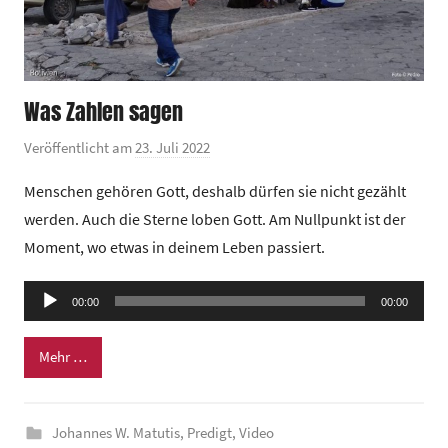
Was Zahlen sagen
Veröffentlicht am
23. Juli 2022
v
o
Menschen gehören Gott, deshalb dürfen sie nicht gezählt
n
werden. Auch die Sterne loben Gott. Am Nullpunkt ist der
G
Moment, wo etwas in deinem Leben passiert.
e
m
Audio-
e
00:00
00:00
Player
i
n
Mehr …
d
e
Johannes W. Matutis
,
Predigt
,
Video
z