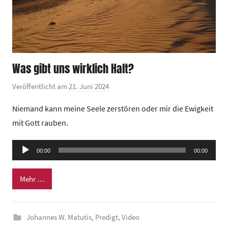
m
Was gibt uns wirklich Halt?
Veröffentlicht am
21. Juni 2024
v
o
Niemand kann meine Seele zerstören oder mir die Ewigkeit
n
mit Gott rauben.
G
e
Audio-
00:00
m
00:00
Player
e
Mehr …
i
n
d
Johannes W. Matutis
,
Predigt
,
Video
e