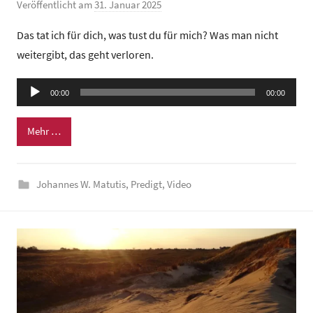
Veröffentlicht am
31. Januar 2025
v
o
Das tat ich für dich, was tust du für mich? Was man nicht
n
weitergibt, das geht verloren.
G
e
Audio-
00:00
m
00:00
Player
e
Mehr …
i
n
d
Johannes W. Matutis
,
Predigt
,
Video
e
z
e
n
t
r
u