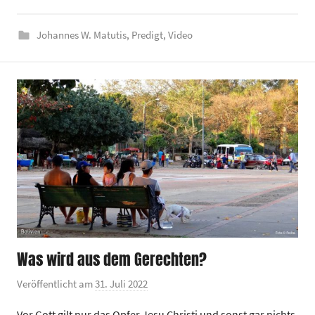
e
Johannes W. Matutis
,
Predigt
,
Video
z
e
n
t
r
u
m
Was wird aus dem Gerechten?
Veröffentlicht am
31. Juli 2022
v
o
Vor Gott gilt nur das Opfer Jesu Christi und sonst gar nichts.