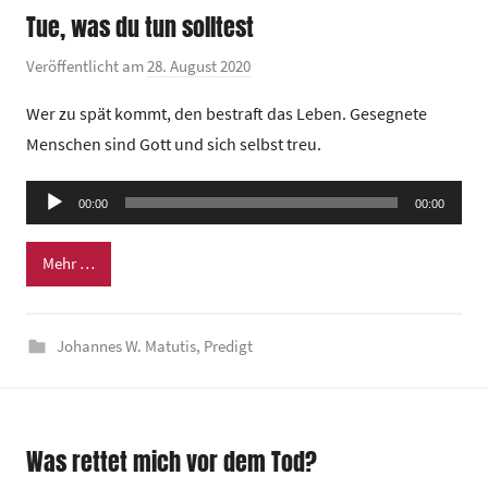
Tue, was du tun solltest
m
Veröffentlicht am
28. August 2020
v
o
Wer zu spät kommt, den bestraft das Leben. Gesegnete
n
Menschen sind Gott und sich selbst treu.
G
e
Audio-
00:00
m
00:00
Player
e
Mehr …
i
n
d
Johannes W. Matutis
,
Predigt
e
z
e
n
Was rettet mich vor dem Tod?
t