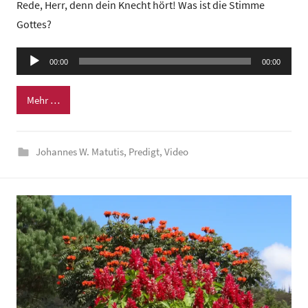
Rede, Herr, denn dein Knecht hört! Was ist die Stimme
n
Gottes?
G
e
Audio-
00:00
m
00:00
Player
e
Mehr …
i
n
d
Johannes W. Matutis
,
Predigt
,
Video
e
z
e
n
t
r
u
m