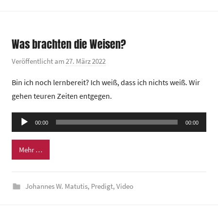
e
n
t
Was brachten die Weisen?
r
u
Veröffentlicht am
27. März 2022
v
m
o
Bin ich noch lernbereit? Ich weiß, dass ich nichts weiß. Wir
n
gehen teuren Zeiten entgegen.
G
e
Audio-
00:00
m
00:00
Player
e
Mehr …
i
n
d
Johannes W. Matutis
,
Predigt
,
Video
e
z
e