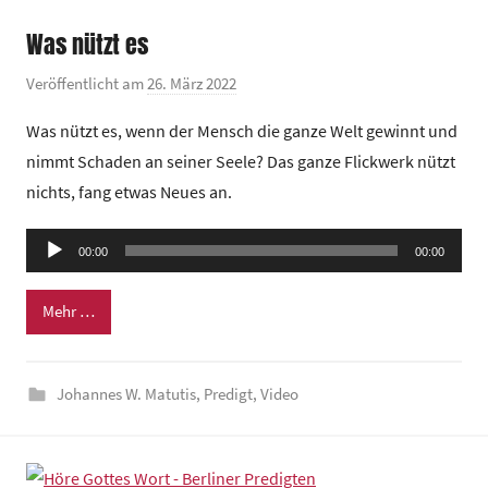
n
Was nützt es
t
r
Veröffentlicht am
26. März 2022
v
u
o
Was nützt es, wenn der Mensch die ganze Welt gewinnt und
m
n
nimmt Schaden an seiner Seele? Das ganze Flickwerk nützt
G
nichts, fang etwas Neues an.
e
m
Audio-
e
00:00
00:00
Player
i
n
Mehr …
d
e
Johannes W. Matutis
,
Predigt
,
Video
z
e
n
t