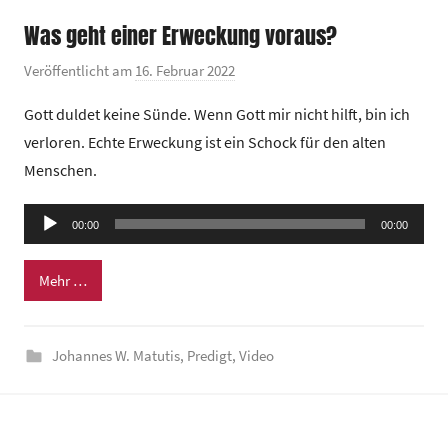
r
Was geht einer Erweckung voraus?
u
m
Veröffentlicht am
16. Februar 2022
v
o
Gott duldet keine Sünde. Wenn Gott mir nicht hilft, bin ich
n
verloren. Echte Erweckung ist ein Schock für den alten
G
Menschen.
e
m
Audio-
e
00:00
00:00
Player
i
n
Mehr …
d
e
Johannes W. Matutis
,
Predigt
,
Video
z
e
n
t