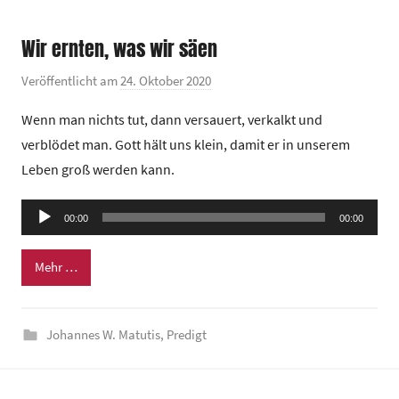
m
Wir ernten, was wir säen
Veröffentlicht am
24. Oktober 2020
v
o
Wenn man nichts tut, dann versauert, verkalkt und
n
verblödet man. Gott hält uns klein, damit er in unserem
G
Leben groß werden kann.
e
m
Audio-
e
00:00
00:00
Player
i
n
Mehr …
d
e
Johannes W. Matutis
,
Predigt
z
e
n