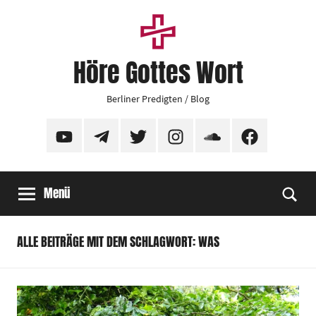
Zum
Inhalt
springen
Höre Gottes Wort
Berliner Predigten / Blog
YouTube
Telegram
Twitter
Instagram
SoundCloud
Facebook
Menü
Suc
ALLE BEITRÄGE MIT DEM SCHLAGWORT: WAS