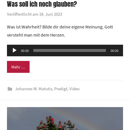
Was soll ich noch glauben?
Veröffentlicht am
18. Juni 2023
v
o
Was ist Wahrheit? Bilde dir deine eigene Meinung. Gott
n
versteht man mit dem Herzen.
G
e
Audio-
00:00
m
00:00
Player
e
Mehr …
i
n
d
Johannes W. Matutis
,
Predigt
,
Video
e
z
e
n
t
r