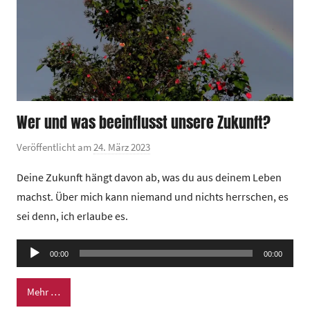
u
m
Wer und was beeinflusst unsere Zukunft?
Veröffentlicht am
24. März 2023
v
o
Deine Zukunft hängt davon ab, was du aus deinem Leben
n
machst. Über mich kann niemand und nichts herrschen, es
G
sei denn, ich erlaube es.
e
m
Audio-
e
00:00
00:00
Player
i
n
Mehr …
d