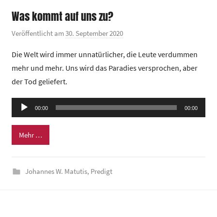
t
Was kommt auf uns zu?
r
u
Veröffentlicht am
30. September 2020
v
m
o
Die Welt wird immer unnatürlicher, die Leute verdummen
n
mehr und mehr. Uns wird das Paradies versprochen, aber
G
der Tod geliefert.
e
m
Audio-
e
00:00
00:00
Player
i
n
Mehr …
d
e
Johannes W. Matutis
,
Predigt
z
e
n
t