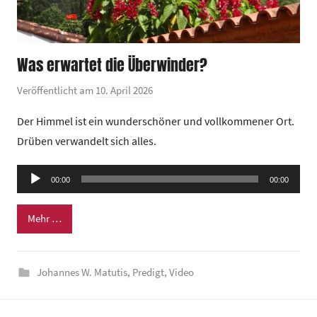
Was erwartet die Überwinder?
Veröffentlicht am
10. April 2026
v
o
Der Himmel ist ein wunderschöner und vollkommener Ort.
n
Drüben verwandelt sich alles.
G
e
Audio-
00:00
m
00:00
Player
e
Mehr …
i
n
d
Johannes W. Matutis
,
Predigt
,
Video
e
z
e