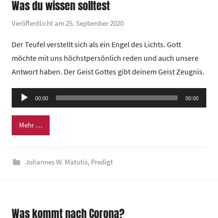
Was du wissen solltest
r
u
Veröffentlicht am
25. September 2020
v
m
o
Der Teufel verstellt sich als ein Engel des Lichts. Gott
n
möchte mit uns höchstpersönlich reden und auch unsere
G
Antwort haben. Der Geist Gottes gibt deinem Geist Zeugnis.
e
m
Audio-
e
00:00
00:00
Player
i
n
Mehr …
d
e
Johannes W. Matutis
,
Predigt
z
e
n
t
Was kommt nach Corona?
r