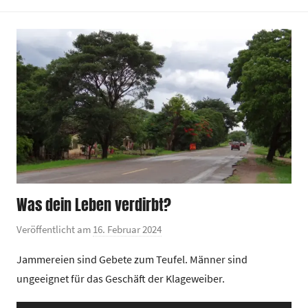
z
e
n
t
r
u
m
Was dein Leben verdirbt?
Veröffentlicht am
16. Februar 2024
v
o
Jammereien sind Gebete zum Teufel. Männer sind
n
ungeeignet für das Geschäft der Klageweiber.
G
e