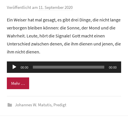
u
Veröffentlicht am
11. September 2020
v
m
o
Ein Weiser hat mal gesagt, es gibt drei Dinge, die nicht lange
n
verborgen bleiben können: die Sonne, der Mond und die
G
Wahrheit. Leute, hört die Signale! Gott macht einen
e
Unterschied zwischen denen, die ihm dienen und jenen, die
m
ihm nicht dienen.
e
i
Audio-
n
00:00
00:00
Player
d
e
Mehr …
z
e
n
Johannes W. Matutis
,
Predigt
t
r
u