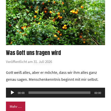
Was Gott uns fragen wird
Veröffentlicht am
31. Juli 2026
v
o
Gott weiß alles, aber er möchte, dass wir ihm alles ganz
n
genau sagen. Menschenkenntnis beginnt mit mir selbst.
G
e
Audio-
00:00
m
00:00
Player
e
Mehr …
i