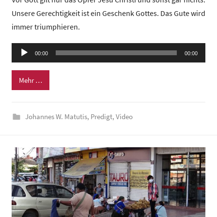
n
Unsere Gerechtigkeit ist ein Geschenk Gottes. Das Gute wird
G
immer triumphieren.
e
m
Audio-
e
00:00
00:00
Player
i
n
Mehr …
d
e
Johannes W. Matutis
,
Predigt
,
Video
z
e
n
t
r
u
m