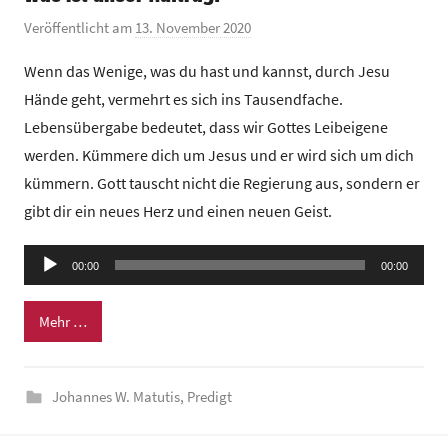
u
Veröffentlicht am
13. November 2020
v
m
o
Wenn das Wenige, was du hast und kannst, durch Jesu
n
Hände geht, vermehrt es sich ins Tausendfache.
G
Lebensübergabe bedeutet, dass wir Gottes Leibeigene
e
werden. Kümmere dich um Jesus und er wird sich um dich
m
kümmern. Gott tauscht nicht die Regierung aus, sondern er
e
i
gibt dir ein neues Herz und einen neuen Geist.
n
Audio-
d
00:00
00:00
Player
e
z
Mehr …
e
n
t
Johannes W. Matutis
,
Predigt
r
u