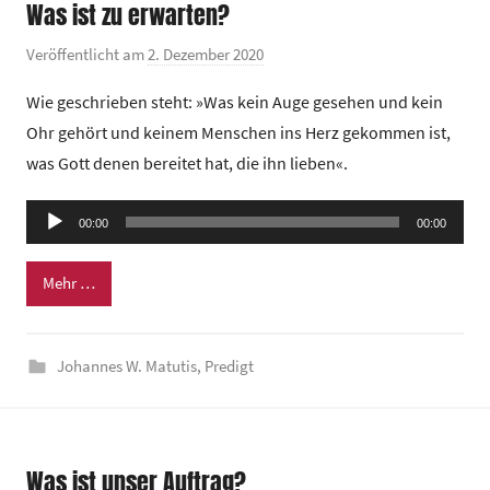
Was ist zu erwarten?
r
u
Veröffentlicht am
2. Dezember 2020
v
m
o
Wie geschrieben steht: »Was kein Auge gesehen und kein
n
Ohr gehört und keinem Menschen ins Herz gekommen ist,
G
was Gott denen bereitet hat, die ihn lieben«.
e
m
Audio-
e
00:00
00:00
Player
i
n
Mehr …
d
e
Johannes W. Matutis
,
Predigt
z
e
n
t
Was ist unser Auftrag?
r