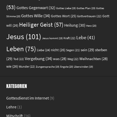
(53)
Gottes Gegenwart
(32)
Gottes
Gottes Liebe
(19)
Gottes Plan
(19)
Gottes Wille
(34)
Gott
Gottes Wort
(25)
Gottvertrauen
(22)
Stimme
(20)
Heiliger Geist
(57)
Heilung
(30)
will
(26)
Herz
(20)
Jesus
(101)
Lebe
(41)
Kraft
(22)
Jesus kommt
(19)
Leben
(75)
sein
(29)
sterben
nicht
(26)
Liebe
(24)
Segen
(21)
Vergebung
(34)
(29)
was
(28)
Weihnachten
(28)
Tod
(22)
Weg
(22)
wie
(26)
Wunder
(22)
Ängste
(20)
Zungensprache
(19)
überwinden
(19)
KATEGORIEN
Gottesdienst im Internet
(9)
Lehre
(1)
Mitschrift
(16)