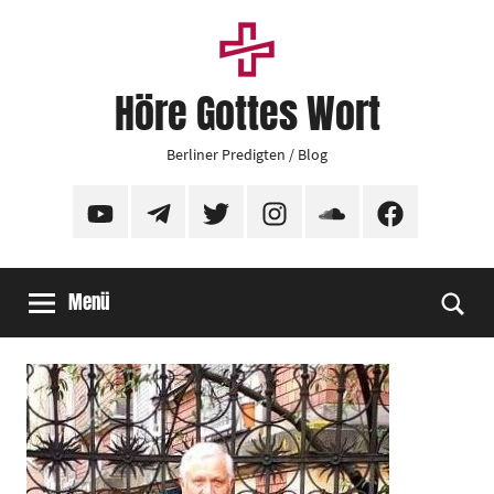
Zum
Inhalt
springen
Höre Gottes Wort
Berliner Predigten / Blog
YouTube
Telegram
Twitter
Instagram
SoundCloud
Facebook
Menü
Suc