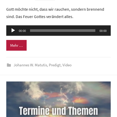
o
Gott möchte nicht, dass wir rauchen, sondern brennend
n
sind. Das Feuer Gottes verändert alles.
G
e
Audio-
00:00
m
00:00
Player
e
Mehr …
i
n
d
Johannes W. Matutis
,
Predigt
,
Video
e
z
e
n
t
r
u
m