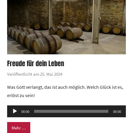
t
r
u
m
Freude für dein Leben
Veröffentlicht am
25. Mai 2024
v
o
Was Gott verlangt, das ist auch möglich. Welch Glück ist es,
n
erlöst zu sein!
G
e
Audio-
00:00
m
00:00
Player
e
Mehr …
i