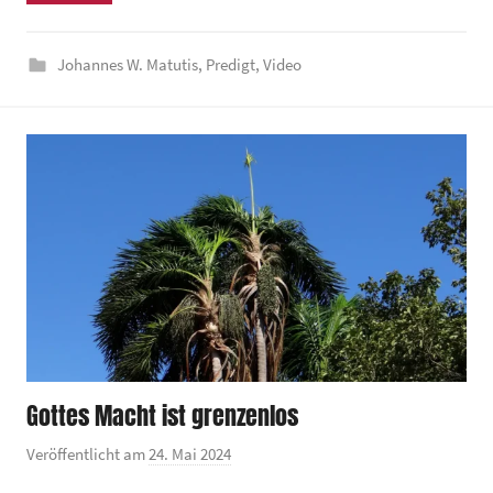
n
d
Johannes W. Matutis
,
Predigt
,
Video
e
z
e
n
t
r
u
m
Gottes Macht ist grenzenlos
Veröffentlicht am
24. Mai 2024
v
o