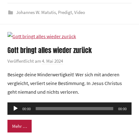
z
e
Johannes W. Matutis
,
Predigt
,
Video
n
t
r
u
Gott bringt alles wieder zurück
m
Veröffentlicht am
4. Mai 2024
v
o
Besiege deine Minderwertigkeit! Wer sich mit anderen
n
vergleicht, verliert seine Bestimmung. In Jesus Christus
G
geht niemand und nichts verloren.
e
m
Audio-
e
00:00
00:00
Player
i
n
Mehr …
d