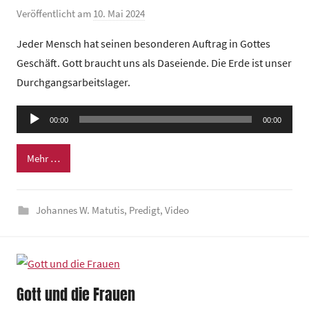
m
Veröffentlicht am
10. Mai 2024
v
o
Jeder Mensch hat seinen besonderen Auftrag in Gottes
n
Geschäft. Gott braucht uns als Daseiende. Die Erde ist unser
G
Durchgangsarbeitslager.
e
m
Audio-
e
00:00
00:00
Player
i
n
Mehr …
d
e
Johannes W. Matutis
,
Predigt
,
Video
z
e
n
t
r
Gott und die Frauen
u