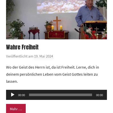
Wahre Freiheit
Veröffentlicht am
19. Mai 2024
v
o
Wo der Geist des Herrn ist, da ist Freiheit. Lerne, dich in
n
deinem persönlichen Leben vom Geist Gottes leiten zu
G
lassen.
e
m
Audio-
e
00:00
00:00
Player
i
n
Mehr …