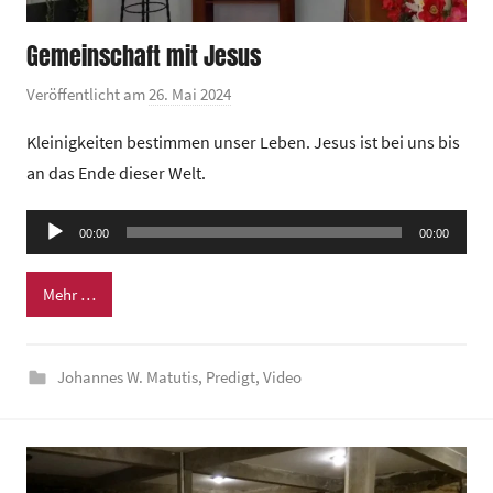
Gemeinschaft mit Jesus
Veröffentlicht am
26. Mai 2024
v
o
Kleinigkeiten bestimmen unser Leben. Jesus ist bei uns bis
n
an das Ende dieser Welt.
G
e
Audio-
00:00
m
00:00
Player
e
Mehr …
i
n
d
Johannes W. Matutis
,
Predigt
,
Video
e
z
e
n