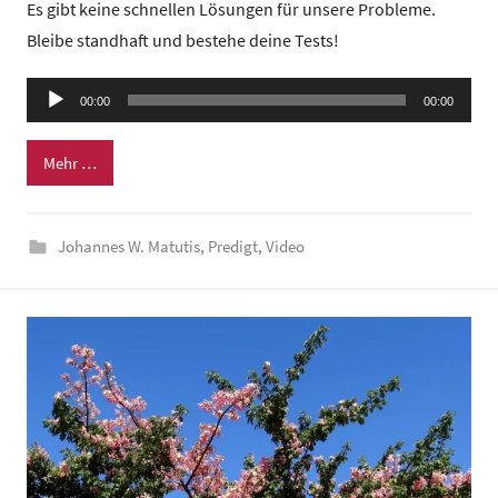
Es gibt keine schnellen Lösungen für unsere Probleme.
n
Bleibe standhaft und bestehe deine Tests!
G
e
Audio-
00:00
m
00:00
Player
e
Mehr …
i
n
d
Johannes W. Matutis
,
Predigt
,
Video
e
z
e
n
t
r
u
m