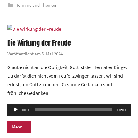
Termine und Themen
Die Wirkung der Freude
Veröffentlicht am
5. Mai 2024
v
o
Glaube nicht an die Obrigkeit, Gott ist der Herr aller Dinge.
n
Du darfst dich nicht vom Teufel zwingen lassen. Wir sind
G
erlöst, um Gott zu dienen. Gesunde Gedanken sind
e
fröhliche Gedanken.
m
e
Audio-
i
00:00
00:00
Player
n
d
Mehr …
e