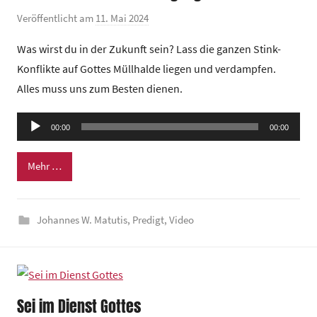
r
Veröffentlicht am
11. Mai 2024
v
u
o
m
Was wirst du in der Zukunft sein? Lass die ganzen Stink-
n
Konflikte auf Gottes Müllhalde liegen und verdampfen.
G
Alles muss uns zum Besten dienen.
e
m
Audio-
e
00:00
00:00
Player
i
n
Mehr …
d
e
Johannes W. Matutis
,
Predigt
,
Video
z
e
n
t
r
Sei im Dienst Gottes
u