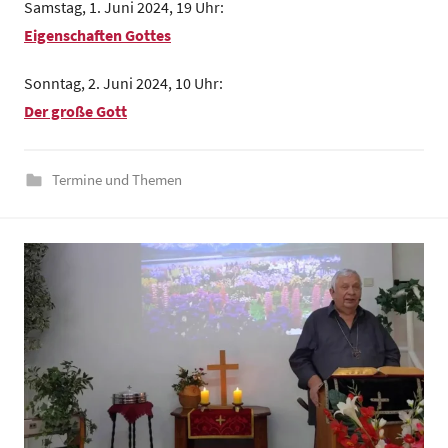
Samstag, 1. Juni 2024, 19 Uhr:
e
Eigenschaften Gottes
n
t
Sonntag, 2. Juni 2024, 10 Uhr:
r
Der große Gott
u
m
Termine und Themen