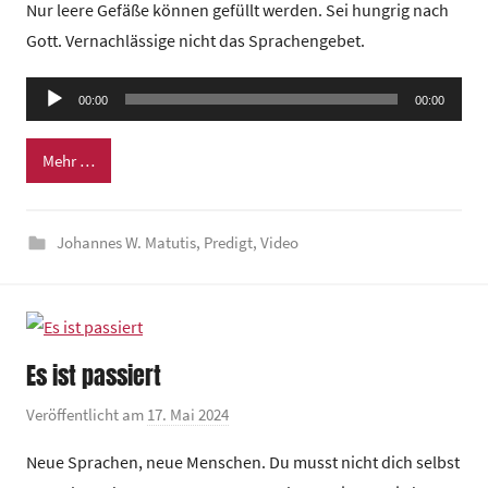
Nur leere Gefäße können gefüllt werden. Sei hungrig nach
n
Gott. Vernachlässige nicht das Sprachengebet.
G
e
Audio-
00:00
m
00:00
Player
e
Mehr …
i
n
d
Johannes W. Matutis
,
Predigt
,
Video
e
z
e
n
t
Es ist passiert
r
Veröffentlicht am
17. Mai 2024
v
u
o
m
Neue Sprachen, neue Menschen. Du musst nicht dich selbst
n