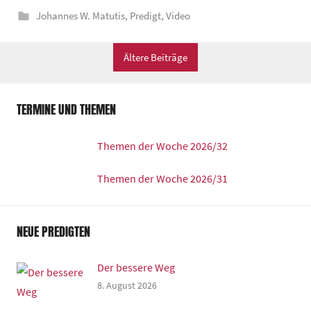
Johannes W. Matutis
,
Predigt
,
Video
z
e
n
Ältere Beiträge
t
r
TERMINE UND THEMEN
u
m
Themen der Woche 2026/32
Themen der Woche 2026/31
NEUE PREDIGTEN
Der bessere Weg
8. August 2026