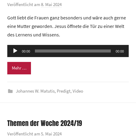
m
Veröffentlicht am
8. Mai 2024
v
o
Gott liebt die Frauen ganz besonders und wäre auch gerne
n
eine Mutter geworden. Jesus öffnete die Tür zu einer Welt
G
des Lernens und Wissens.
e
m
Audio-
e
00:00
00:00
Player
i
n
Mehr …
d
e
Johannes W. Matutis
,
Predigt
,
Video
z
e
n
t
Themen der Woche 2024/19
r
u
Veröffentlicht am
5. Mai 2024
v