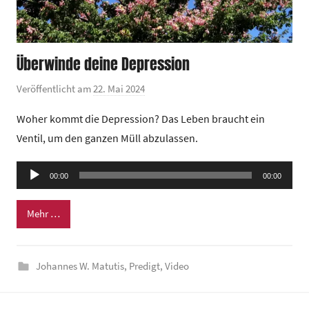
Überwinde deine Depression
Veröffentlicht am
22. Mai 2024
v
o
Woher kommt die Depression? Das Leben braucht ein
n
Ventil, um den ganzen Müll abzulassen.
G
e
Audio-
00:00
m
00:00
Player
e
Mehr …
i
n
d
Johannes W. Matutis
,
Predigt
,
Video
e
z
e