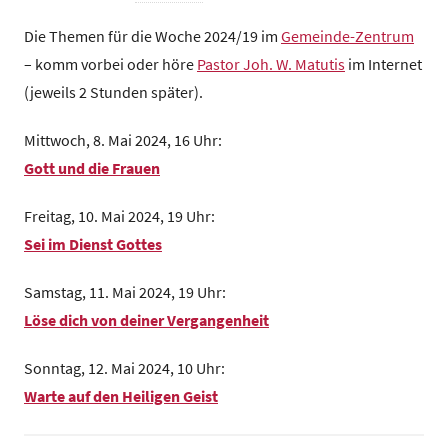
m
o
Die Themen für die Woche 2024/19 im
Gemeinde-Zentrum
n
– komm vorbei oder höre
Pastor Joh. W. Matutis
im Internet
G
(jeweils 2 Stunden später).
e
m
Mittwoch, 8. Mai 2024, 16 Uhr:
e
Gott und die Frauen
i
n
Freitag, 10. Mai 2024, 19 Uhr:
d
Sei im Dienst Gottes
e
z
Samstag, 11. Mai 2024, 19 Uhr:
e
Löse dich von deiner Vergangenheit
n
t
Sonntag, 12. Mai 2024, 10 Uhr:
r
Warte auf den Heiligen Geist
u
m