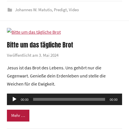
e
Johannes W. Matutis
,
Predigt
,
Video
z
e
n
t
r
Bitte um das tägliche Brot
u
m
Veröffentlicht am
3. Mai 2024
v
o
Jesus ist das Brot des Lebens. Uns gehört nur die
n
Gegenwart. Genieße dein Erdenleben und stelle die
G
Weichen für die Ewigkeit.
e
m
Audio-
e
00:00
00:00
Player
i
n
Mehr …
d