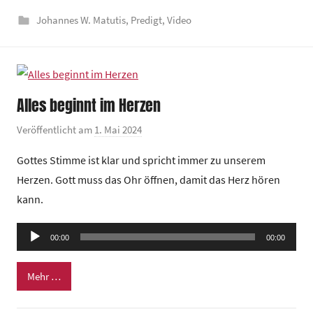
e
Johannes W. Matutis
,
Predigt
,
Video
z
e
n
t
r
Alles beginnt im Herzen
u
m
Veröffentlicht am
1. Mai 2024
v
o
Gottes Stimme ist klar und spricht immer zu unserem
n
Herzen. Gott muss das Ohr öffnen, damit das Herz hören
G
kann.
e
m
Audio-
e
00:00
00:00
Player
i
n
Mehr …
d
e