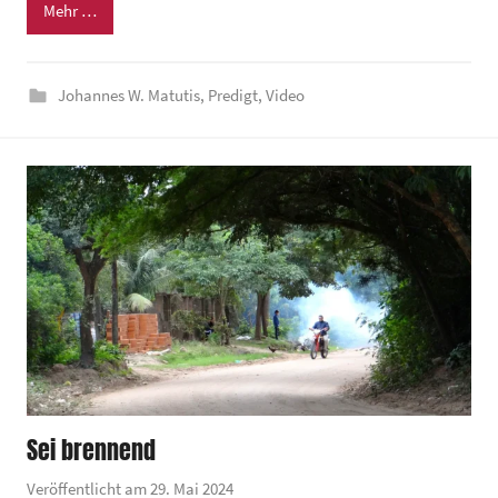
n
Mehr …
d
e
Johannes W. Matutis
,
Predigt
,
Video
z
e
n
t
r
u
m
Sei brennend
Veröffentlicht am
29. Mai 2024
v