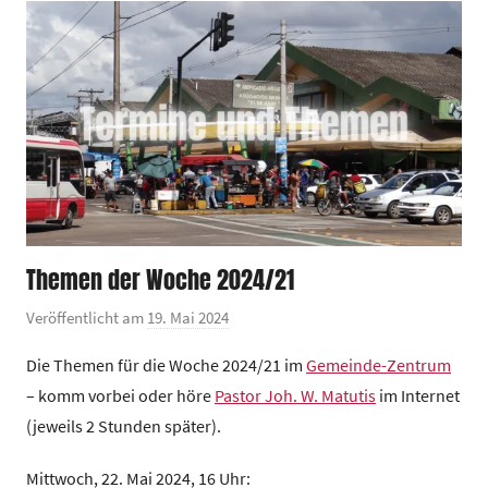
n
t
r
u
m
Themen der Woche 2024/21
Veröffentlicht am
19. Mai 2024
v
o
Die Themen für die Woche 2024/21 im
Gemeinde-Zentrum
n
– komm vorbei oder höre
Pastor Joh. W. Matutis
im Internet
G
(jeweils 2 Stunden später).
e
m
Mittwoch, 22. Mai 2024, 16 Uhr:
e