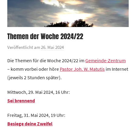
Themen der Woche 2024/22
Veröffentlicht am
26. Mai 2024
v
o
Die Themen für die Woche 2024/22 im
Gemeinde-Zentrum
n
– komm vorbei oder höre
Pastor Joh. W. Matutis
im Internet
G
(jeweils 2 Stunden später).
e
m
Mittwoch, 29. Mai 2024, 16 Uhr:
e
Sei brennend
i
n
Freitag, 31. Mai 2024, 19 Uhr:
d
Besiege deine Zweifel
e
z