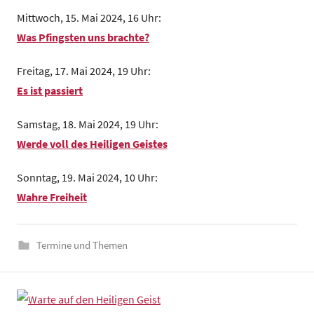
m
Mittwoch, 15. Mai 2024, 16 Uhr:
e
Was Pfingsten uns brachte?
i
n
Freitag, 17. Mai 2024, 19 Uhr:
d
Es ist passiert
e
z
Samstag, 18. Mai 2024, 19 Uhr:
e
Werde voll des Heiligen Geistes
n
t
Sonntag, 19. Mai 2024, 10 Uhr:
r
Wahre Freiheit
u
m
Termine und Themen