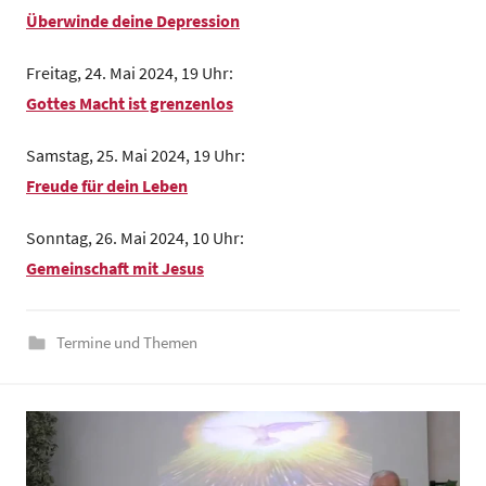
Überwinde deine Depression
i
n
Freitag, 24. Mai 2024, 19 Uhr:
d
Gottes Macht ist grenzenlos
e
z
Samstag, 25. Mai 2024, 19 Uhr:
e
Freude für dein Leben
n
t
Sonntag, 26. Mai 2024, 10 Uhr:
r
Gemeinschaft mit Jesus
u
m
Termine und Themen