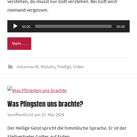
verstehen, du musst nur Gott verstehen. Bei Gott wird
G
niemand vergessen.
e
m
Audio-
e
00:00
00:00
Player
i
n
Mehr …
d
e
Johannes W. Matutis
,
Predigt
,
Video
z
e
n
t
r
Was Pfingsten uns brachte?
u
m
Veröffentlicht am
15. Mai 2024
v
o
Der Heilige Geist spricht die himmlische Sprache. Er ist der
n
Stellvertreter Gottes auf Erden.