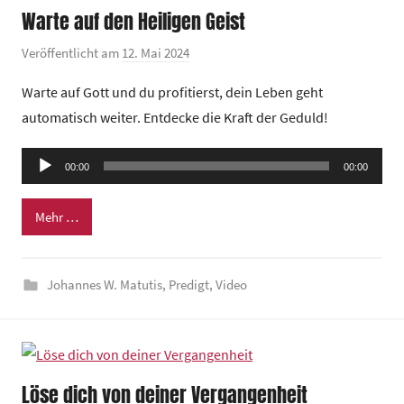
Warte auf den Heiligen Geist
Veröffentlicht am
12. Mai 2024
v
o
Warte auf Gott und du profitierst, dein Leben geht
n
automatisch weiter. Entdecke die Kraft der Geduld!
G
e
Audio-
00:00
m
00:00
Player
e
Mehr …
i
n
d
Johannes W. Matutis
,
Predigt
,
Video
e
z
e
n
t
Löse dich von deiner Vergangenheit