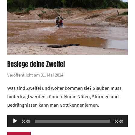
Besiege deine Zweifel
Veröffentlicht am
31. Mai 2024
v
o
Was sind Zweifel und woher kommen sie? Glauben muss
n
hinterfragt werden können. Nur in Nöten, Stürmen und
G
Bedrängnissen kann man Gott kennenlernen.
e
m
Audio-
e
00:00
00:00
Player
i