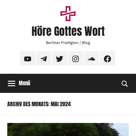
Zum
Inhalt
springen
Höre Gottes Wort
Berliner Predigten / Blog
YouTube
Telegram
Twitter
Instagram
SoundCloud
Facebook
Menü
Suc
ARCHIV DES MONATS: MAI 2024