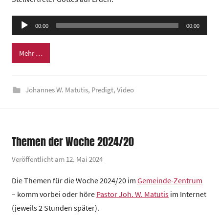
G
e
Audio-
00:00
m
00:00
Player
e
Mehr …
i
n
d
Johannes W. Matutis
,
Predigt
,
Video
e
z
e
n
Themen der Woche 2024/20
t
r
Veröffentlicht am
12. Mai 2024
v
u
o
Die Themen für die Woche 2024/20 im
Gemeinde-Zentrum
m
n
– komm vorbei oder höre
Pastor Joh. W. Matutis
im Internet
G
(jeweils 2 Stunden später).
e