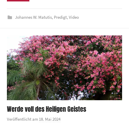
d
e
Johannes W. Matutis
,
Predigt
,
Video
z
e
n
t
r
u
m
Werde voll des Heiligen Geistes
Veröffentlicht am
18. Mai 2024
v
o