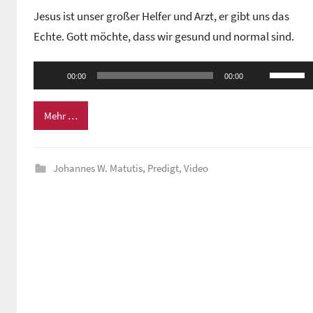
o
Jesus ist unser großer Helfer und Arzt, er gibt uns das
n
Echte. Gott möchte, dass wir gesund und normal sind.
G
e
Audio-
Pfeiltas
m
00:00
00:00
Player
Hoch/Ru
e
benutze
i
Mehr …
n
um
d
die
e
Johannes W. Matutis
,
Predigt
,
Video
Lautstä
z
zu
e
regeln.
n
t
r
u
m