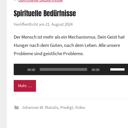
t
Spirituelle Bedürfnisse
r
u
Veröffentlicht am
21. August 2024
v
m
o
Der Mensch ist mehr als ein Mechanismus. Dein Geist hat
n
Hunger nach dem Guten, nach dem Leben. Alle unsere
G
Probleme sind geistliche Probleme.
e
m
Audio-
Pfeiltas
e
00:00
00:00
Player
Hoch/Ru
i
n
benutze
Mehr …
d
um
e
die
z
Johannes W. Matutis
,
Predigt
,
Video
Lautstä
e
zu
n
regeln.