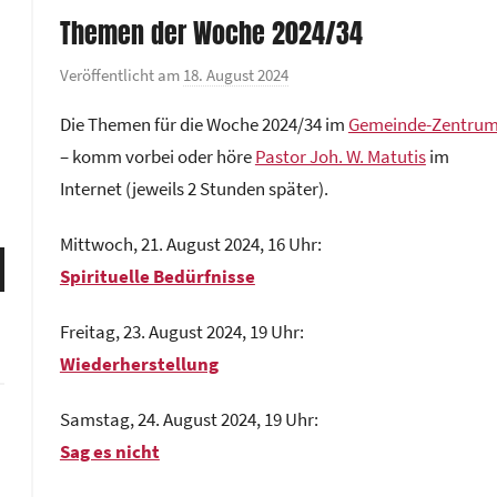
Themen der Woche 2024/34
Veröffentlicht am
18. August 2024
v
o
Die Themen für die Woche 2024/34 im
Gemeinde-Zentru
n
– komm vorbei oder höre
Pastor Joh. W. Matutis
im
G
Internet (jeweils 2 Stunden später).
e
m
Mittwoch, 21. August 2024, 16 Uhr:
e
ten
Spirituelle Bedürfnisse
i
nter
n
n,
Freitag, 23. August 2024, 19 Uhr:
d
Wiederherstellung
e
z
Samstag, 24. August 2024, 19 Uhr:
e
rke
n
Sag es nicht
t