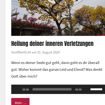
Heilung deiner inneren Verletzungen
Veröffentlicht am
31. August 2024
v
o
Wenn es deiner Seele gut geht, dann geht es dir überall
n
gut. Woher kommt das ganze Leid und Elend? Was denkt
G
Gott über mich?
e
m
Audio-
Pfeiltas
e
00:00
00:00
Player
Hoch/Ru
i
n
benutze
Mehr …