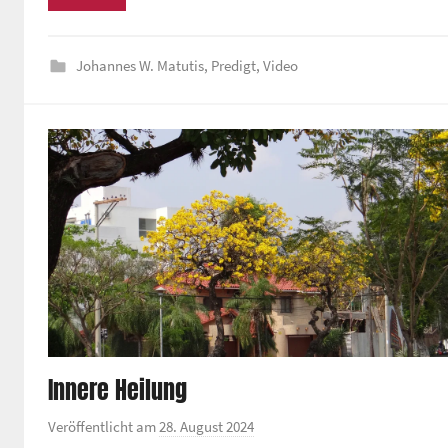
d
um
e
die
z
Johannes W. Matutis
,
Predigt
,
Video
Lautstä
e
zu
n
regeln.
t
r
u
m
Innere Heilung
Veröffentlicht am
28. August 2024
v