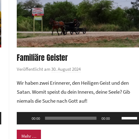
Familiäre Geister
Veröffentlicht am
30. August 2024
v
o
Wir haben zwei Erinnerer, den Heiligen Geist und den
n
Satan. Womit speist du dein Inneres, deine Seele? Gib
G
niemals die Suche nach Gott auf!
e
m
Audio-
ten
Pfeilta
e
00:00
00:00
Player
nter
Hoch/R
i
n
n,
benutze
Mehr …