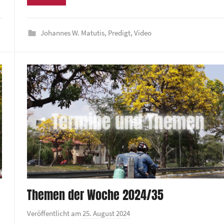
d
um
e
die
z
Johannes W. Matutis
,
Predigt
,
Video
rke
Lautstä
e
zu
n
regeln.
t
r
u
m
Themen der Woche 2024/35
Veröffentlicht am
25. August 2024
v