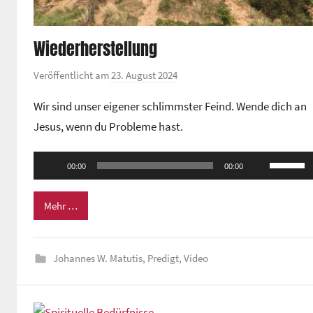
Wiederherstellung
Veröffentlicht am
23. August 2024
v
o
Wir sind unser eigener schlimmster Feind. Wende dich an
n
Jesus, wenn du Probleme hast.
G
e
Audio-
Pfeiltas
m
00:00
00:00
Player
Hoch/Ru
e
benutze
i
Mehr …
n
um
d
die
e
Johannes W. Matutis
,
Predigt
,
Video
Lautstä
z
zu
e
regeln.
n