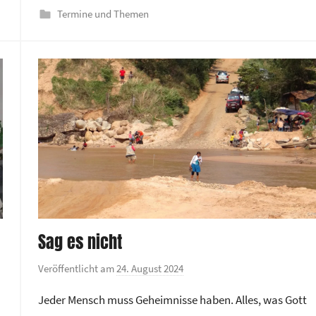
Termine und Themen
Sag es nicht
Veröffentlicht am
24. August 2024
v
o
Jeder Mensch muss Geheimnisse haben. Alles, was Gott
n