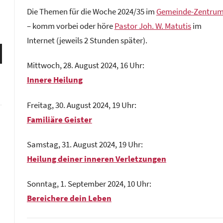
o
Die Themen für die Woche 2024/35 im
Gemeinde-Zentru
n
– komm vorbei oder höre
Pastor Joh. W. Matutis
im
G
Internet (jeweils 2 Stunden später).
e
ten
m
Mittwoch, 28. August 2024, 16 Uhr:
nter
e
Innere Heilung
n,
i
n
Freitag, 30. August 2024, 19 Uhr:
d
Familiäre Geister
e
rke
z
Samstag, 31. August 2024, 19 Uhr:
e
n
Heilung deiner inneren Verletzungen
t
Sonntag, 1. September 2024, 10 Uhr:
r
u
Bereichere dein Leben
m