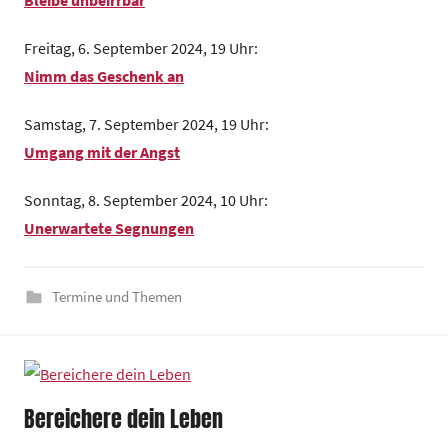
i
n
Freitag, 6. September 2024, 19 Uhr:
d
Nimm das Geschenk an
e
z
Samstag, 7. September 2024, 19 Uhr:
e
Umgang mit der Angst
n
t
Sonntag, 8. September 2024, 10 Uhr:
r
Unerwartete Segnungen
u
m
Termine und Themen
Bereichere dein Leben