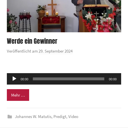
Werde ein Gewinner
Veröffentlicht am
29. September 2024
v
o
n
G
Audio-
00:00
00:00
e
Player
m
Mehr …
e
i
n
Johannes W. Matutis
,
Predigt
,
Video
d
e