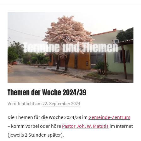
z
e
n
t
r
u
m
Themen der Woche 2024/39
Veröffentlicht am
22. September 2024
v
o
Die Themen für die Woche 2024/39 im
Gemeinde-Zentrum
n
– komm vorbei oder höre
Pastor Joh. W. Matutis
im Internet
G
(jeweils 2 Stunden später).
e