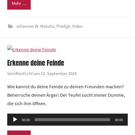
n
Mehr …
d
e
Johannes W. Matutis
,
Predigt
,
Video
z
e
n
t
r
Erkenne deine Feinde
u
m
Veröffentlicht am
13. September 2024
v
o
Wie kannst du deine Feinde zu deinen Freunden machen?
n
Beherrsche deinen Ärger! Der Teufel sucht immer Dumme,
G
die sich ihm öffnen.
e
m
Audio-
e
00:00
00:00
Player
i