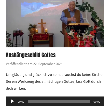
Aushängeschild Gottes
Veröffentlicht am
22. September 2024
v
o
Um gläubig und glücklich zu sein, brauchst du keine Kirche.
n
Sei ein Werkzeug des allmächtigen Gottes, lass Gott durch
G
dich wirken.
e
m
Audio-
e
00:00
00:00
Player
i