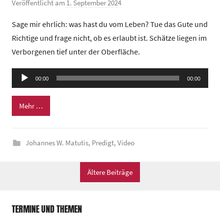
Veröffentlicht am
1. September 2024
v
o
Sage mir ehrlich: was hast du vom Leben? Tue das Gute und
n
Richtige und frage nicht, ob es erlaubt ist. Schätze liegen im
G
Verborgenen tief unter der Oberfläche.
e
m
Audio-
e
00:00
00:00
Player
i
n
Mehr …
d
e
Johannes W. Matutis
,
Predigt
,
Video
z
e
n
Ältere Beiträge
t
r
TERMINE UND THEMEN
u
m