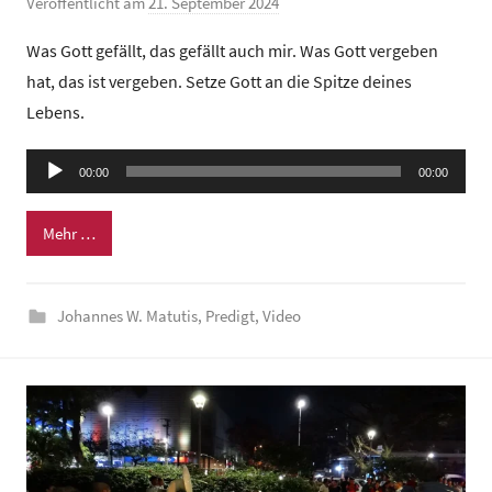
Veröffentlicht am
21. September 2024
v
o
Was Gott gefällt, das gefällt auch mir. Was Gott vergeben
n
hat, das ist vergeben. Setze Gott an die Spitze deines
G
Lebens.
e
m
Audio-
e
00:00
00:00
Player
i
n
Mehr …
d
e
Johannes W. Matutis
,
Predigt
,
Video
z
e
n
t
r
u
m