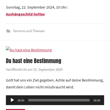
t
Sonntag, 22. September 2024, 10 Uhr:
r
Aushängeschild Gottes
u
m
Termine und Themen
Du hast eine Bestimmung
Veröffentlicht am
15. September 2024
v
o
Gott hat uns ein Ziel gegeben. Achte auf deine Bestimmung,
n
damit dein Leben nicht missbraucht wird.
G
e
Audio-
00:00
m
00:00
Player
e