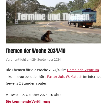
Themen der Woche 2024/40
Veröffentlicht am
29. September 2024
v
o
Die Themen für die Woche 2024/40 im
Gemeinde-Zentrum
n
– komm vorbei oder höre
Pastor Joh. W. Matutis
im Internet
G
(jeweils 2 Stunden später).
e
m
Mittwoch, 2. Oktober 2024, 16 Uhr:
e
Die kommende Verführung
i