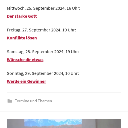
m
Mittwoch, 25. September 2024, 16 Uhr:
e
Der starke Gott
i
n
Freitag, 27. September 2024, 19 Uhr:
d
Konflikte lösen
e
z
Samstag, 28. September 2024, 19 Uhr:
e
Wünsche dir etwas
n
t
Sonntag, 29. September 2024, 10 Uhr:
r
Werde ein Gewinner
u
m
Termine und Themen