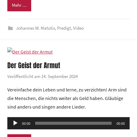
Mehr …
i
n
d
Johannes W. Matutis
,
Predigt
,
Video
e
z
e
n
t
Der Geist der Armut
r
Veröffentlicht am
14. September 2024
v
u
o
m
Vereinfache dein Leben und lerne, zu verzichten! Arm sind
n
die Menschen, die nichts weiter als Geld haben. Gläubige
G
sind anders und singen andere Lieder.
e
m
Audio-
e
00:00
00:00
Player
i