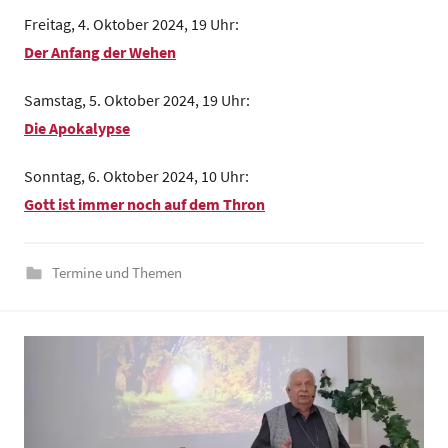
n
Freitag, 4. Oktober 2024, 19 Uhr:
d
Der Anfang der Wehen
e
z
Samstag, 5. Oktober 2024, 19 Uhr:
e
Die Apokalypse
n
t
Sonntag, 6. Oktober 2024, 10 Uhr:
r
Gott ist immer noch auf dem Thron
u
m
Termine und Themen