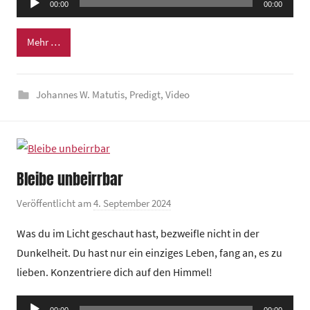
e
00:00
00:00
Player
i
n
Mehr …
d
e
Johannes W. Matutis
,
Predigt
,
Video
z
e
n
t
r
Bleibe unbeirrbar
u
m
Veröffentlicht am
4. September 2024
v
o
Was du im Licht geschaut hast, bezweifle nicht in der
n
Dunkelheit. Du hast nur ein einziges Leben, fang an, es zu
G
lieben. Konzentriere dich auf den Himmel!
e
m
Audio-