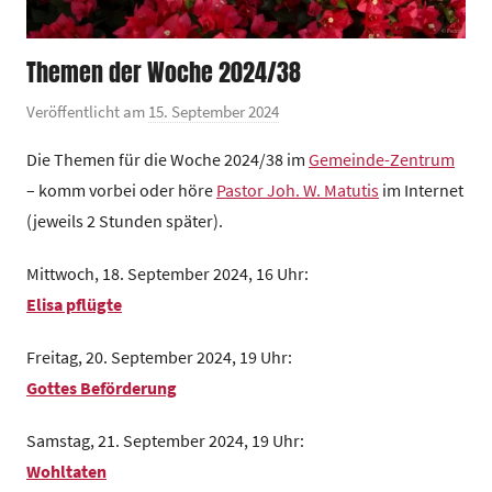
Themen der Woche 2024/38
Veröffentlicht am
15. September 2024
v
o
Die Themen für die Woche 2024/38 im
Gemeinde-Zentrum
n
– komm vorbei oder höre
Pastor Joh. W. Matutis
im Internet
G
(jeweils 2 Stunden später).
e
m
Mittwoch, 18. September 2024, 16 Uhr:
e
Elisa pflügte
i
n
Freitag, 20. September 2024, 19 Uhr:
d
Gottes Beförderung
e
z
Samstag, 21. September 2024, 19 Uhr:
e
Wohltaten
n