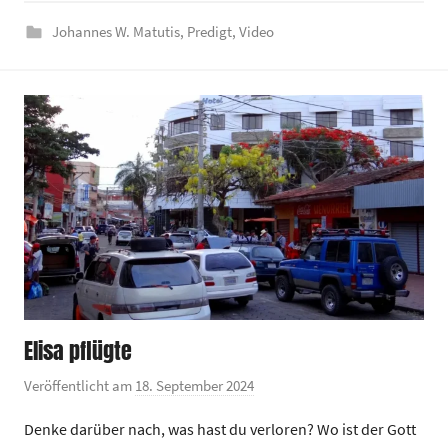
e
Johannes W. Matutis
,
Predigt
,
Video
z
e
n
t
r
u
m
Elisa pflügte
Veröffentlicht am
18. September 2024
v
o
Denke darüber nach, was hast du verloren? Wo ist der Gott
n