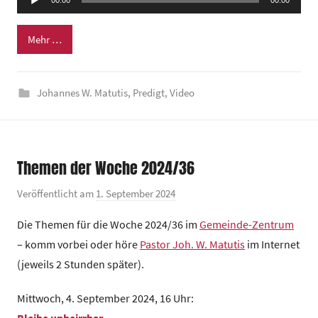
e
00:00
00:00
Player
i
n
Mehr …
d
e
Johannes W. Matutis
,
Predigt
,
Video
z
e
n
t
Themen der Woche 2024/36
r
u
Veröffentlicht am
1. September 2024
v
m
o
Die Themen für die Woche 2024/36 im
Gemeinde-Zentrum
n
– komm vorbei oder höre
Pastor Joh. W. Matutis
im Internet
G
(jeweils 2 Stunden später).
e
m
Mittwoch, 4. September 2024, 16 Uhr:
e
Bleibe unbeirrbar