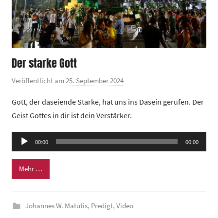
Der starke Gott
Veröffentlicht am
25. September 2024
v
o
Gott, der daseiende Starke, hat uns ins Dasein gerufen. Der
n
Geist Gottes in dir ist dein Verstärker.
G
e
Audio-
00:00
m
00:00
Player
e
Mehr …
i
n
d
Johannes W. Matutis
,
Predigt
,
Video
e