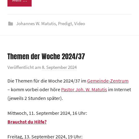
d
e
Johannes W. Matutis
,
Predigt
,
Video
z
e
n
t
Themen der Woche 2024/37
r
u
Veröffentlicht am
8. September 2024
v
m
o
Die Themen für die Woche 2024/37 im
Gemeinde-Zentrum
n
– komm vorbei oder höre
Pastor Joh. W. Matutis
im Internet
G
(jeweils 2 Stunden später).
e
m
Mittwoch, 11. September 2024, 16 Uhr:
e
Brauchst du Hilfe?
i
n
Freitag, 13. September 2024, 19 Uhr: