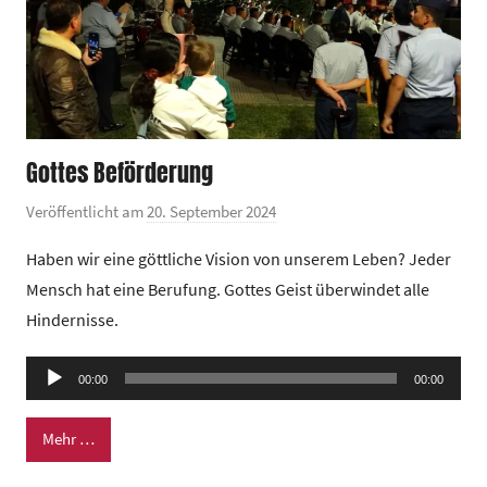
Gottes Beförderung
Veröffentlicht am
20. September 2024
v
o
Haben wir eine göttliche Vision von unserem Leben? Jeder
n
Mensch hat eine Berufung. Gottes Geist überwindet alle
G
Hindernisse.
e
m
Audio-
e
00:00
00:00
Player
i
n
Mehr …
d