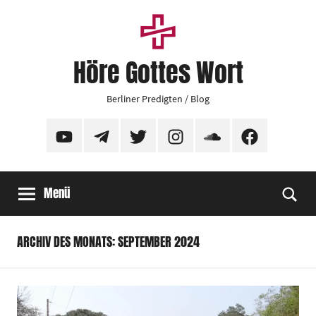
Zum
Inhalt
springen
Höre Gottes Wort
Berliner Predigten / Blog
YouTube
Telegram
Twitter
Instagram
SoundCloud
Facebook
Menü
Suc
ARCHIV DES MONATS: SEPTEMBER 2024