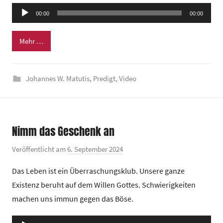
e
Audio-
00:00
m
00:00
Player
e
Mehr …
i
n
d
Johannes W. Matutis
,
Predigt
,
Video
e
z
e
n
Nimm das Geschenk an
t
r
Veröffentlicht am
6. September 2024
v
u
o
Das Leben ist ein Überraschungsklub. Unsere ganze
m
n
Existenz beruht auf dem Willen Gottes. Schwierigkeiten
G
machen uns immun gegen das Böse.
e
m
Audio-