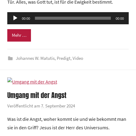
Tür. Alles, was Gott tut, ist für die Ewigkeit bestimmt.
G
e
Audio-
00:00
m
00:00
Player
e
Mehr …
i
n
d
Johannes W. Matutis
,
Predigt
,
Video
e
z
e
n
t
Umgang mit der Angst
r
Veröffentlicht am
7. September 2024
v
u
o
m
Was ist die Angst, woher kommt sie und wie bekommt man
n
sie in den Griff? Jesus ist der Herr des Universums.
G