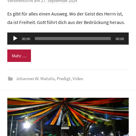
Veröffentlicht am
27. September 2024
v
o
Es gibt für alles einen Ausweg. Wo der Geist des Herrn ist,
n
da ist Freiheit. Gott führt dich aus der Bedrückung heraus.
G
e
Audio-
00:00
m
00:00
Player
e
Mehr …
i
n
d
Johannes W. Matutis
,
Predigt
,
Video
e
z
e
n
t
r
u
m