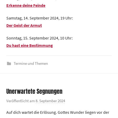
d
Erkenne deine Feinde
e
z
Samstag, 14. September 2024, 19 Uhr:
e
Der Geist der Armut
n
t
Sonntag, 15. September 2024, 10 Uhr:
r
Du hast eine Bestimmung
u
m
Termine und Themen
Unerwartete Segnungen
Veröffentlicht am
8. September 2024
v
o
Auf dich wartet die Erlösung. Gottes Wunder liegen vor der
n