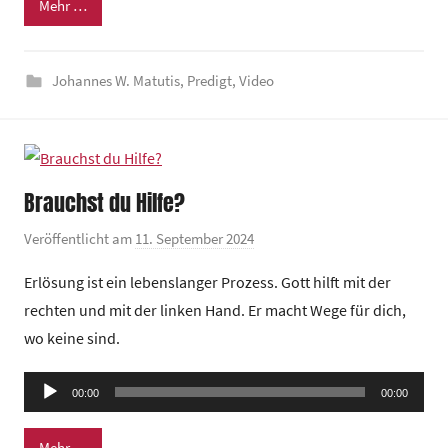
n
Mehr …
d
e
Johannes W. Matutis
,
Predigt
,
Video
z
e
n
t
r
Brauchst du Hilfe?
u
m
Veröffentlicht am
11. September 2024
v
o
Erlösung ist ein lebenslanger Prozess. Gott hilft mit der
n
rechten und mit der linken Hand. Er macht Wege für dich,
G
wo keine sind.
e
m
Audio-
e
00:00
00:00
Player
i
n
Mehr …