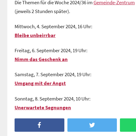
Die Themen für die Woche 2024/36 im
Gemeinde-Zentrum
n
(jeweils 2 Stunden später).
G
e
Mittwoch, 4. September 2024, 16 Uhr:
m
Bleibe unbeirrbar
e
i
Freitag, 6. September 2024, 19 Uhr:
n
Nimm das Geschenk an
d
e
Samstag, 7. September 2024, 19 Uhr:
z
Umgang mit der Angst
e
n
Sonntag, 8. September 2024, 10 Uhr:
t
Unerwartete Segnungen
r
u
m
Facebook
Twitter