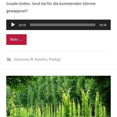
Gnade Gottes. Sind Sie für die kommenden Stürme
G
gewappnet?
e
m
Audio-
e
00:00
00:00
Player
i
n
Mehr …
d
e
Johannes W. Matutis
,
Predigt
z
e
n
t
r
u
m