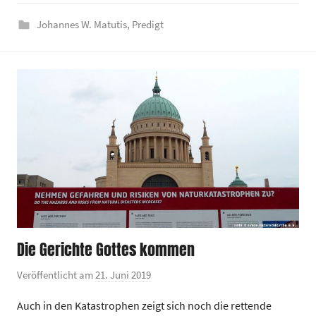
z
e
Johannes W. Matutis
,
Predigt
n
t
r
u
m
Die Gerichte Gottes kommen
Veröffentlicht am
21. Juni 2019
v
o
Auch in den Katastrophen zeigt sich noch die rettende
n