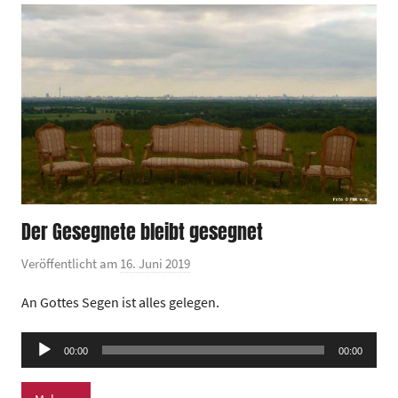
n
t
r
u
m
Der Gesegnete bleibt gesegnet
Veröffentlicht am
16. Juni 2019
v
o
An Gottes Segen ist alles gelegen.
n
G
Audio-
00:00
00:00
e
Player
m