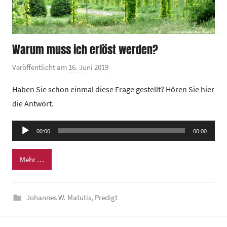
Warum muss ich erlöst werden?
Veröffentlicht am
16. Juni 2019
v
o
Haben Sie schon einmal diese Frage gestellt? Hören Sie hier
n
die Antwort.
G
e
Audio-
00:00
m
00:00
Player
e
Mehr …
i
n
d
Johannes W. Matutis
,
Predigt
e
z
e