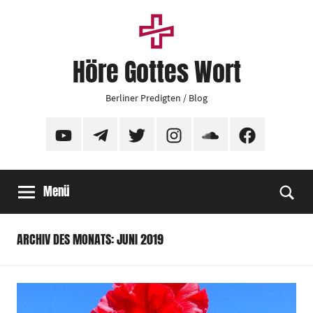
Zum
Inhalt
springen
Höre Gottes Wort
Berliner Predigten / Blog
YouTube
Telegram
Twitter
Instagram
SoundCloud
Facebook
Menü
Suc
ARCHIV DES MONATS: JUNI 2019