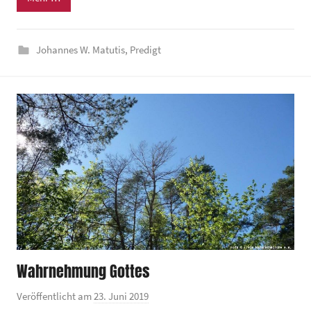
d
e
Johannes W. Matutis
,
Predigt
z
e
n
t
r
u
m
Wahrnehmung Gottes
Veröffentlicht am
23. Juni 2019
v