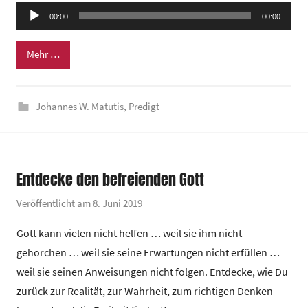
Audio-
e
00:00
00:00
Player
i
n
Mehr …
d
e
Johannes W. Matutis
,
Predigt
z
e
n
t
Entdecke den befreienden Gott
r
u
Veröffentlicht am
8. Juni 2019
v
m
o
Gott kann vielen nicht helfen … weil sie ihm nicht
n
gehorchen … weil sie seine Erwartungen nicht erfüllen …
G
weil sie seinen Anweisungen nicht folgen. Entdecke, wie Du
e
zurück zur Realität, zur Wahrheit, zum richtigen Denken
m