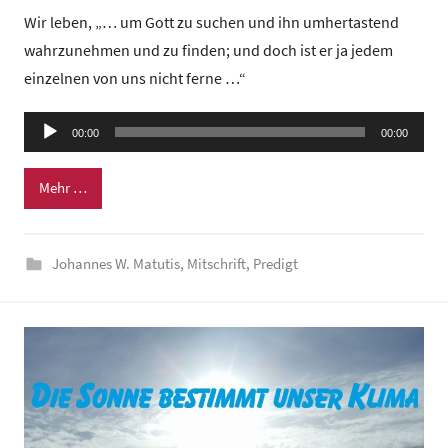
o
Wir leben, „… um Gott zu suchen und ihn umhertastend
n
wahrzunehmen und zu finden; und doch ist er ja jedem
G
einzelnen von uns nicht ferne …“
e
m
Audio-
e
00:00
00:00
Player
i
n
Mehr …
d
e
Johannes W. Matutis
,
Mitschrift
,
Predigt
z
e
n
t
r
u
m