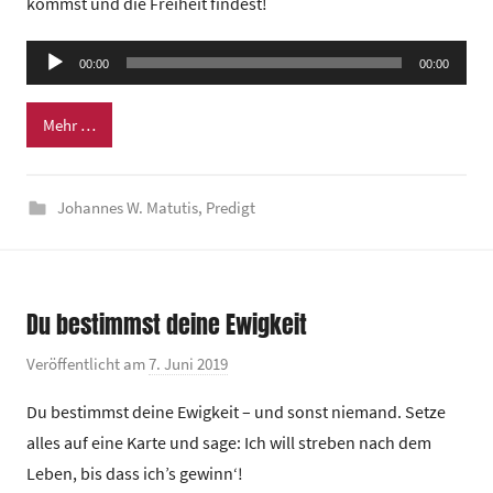
kommst und die Freiheit findest!
e
i
Audio-
n
00:00
00:00
Player
d
e
Mehr …
z
e
n
Johannes W. Matutis
,
Predigt
t
r
u
Du bestimmst deine Ewigkeit
m
Veröffentlicht am
7. Juni 2019
v
o
Du bestimmst deine Ewigkeit – und sonst niemand. Setze
n
alles auf eine Karte und sage: Ich will streben nach dem
G
Leben, bis dass ich’s gewinn‘!
e