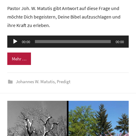
o
Pastor Joh. W. Matutis gibt Antwort auf diese Frage und
n
möchte Dich begeistern, Deine Bibel aufzuschlagen und
G
ihre Kraft zu erleben.
e
m
Audio-
e
00:00
00:00
Player
i
n
Mehr …
d
e
Johannes W. Matutis
,
Predigt
z
e
n
t
r
u
m