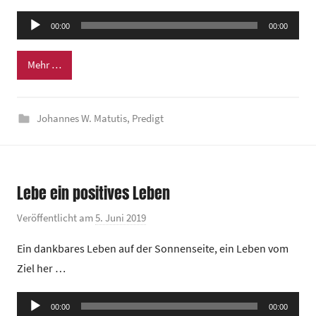
m
Audio-
e
00:00
00:00
Player
i
n
Mehr …
d
e
Johannes W. Matutis
,
Predigt
z
e
n
t
Lebe ein positives Leben
r
u
Veröffentlicht am
5. Juni 2019
v
m
o
Ein dankbares Leben auf der Sonnenseite, ein Leben vom
n
Ziel her …
G
e
Audio-
00:00
m
00:00