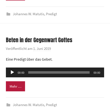
i
n
Johannes W. Matutis
,
Predigt
d
e
z
e
Beten in der Gegenwart Gottes
n
t
Veröffentlicht am
1. Juni 2019
v
r
o
Eine Predigt über das Gebet.
u
n
m
G
Audio-
00:00
00:00
e
Player
m
Mehr …
e
i
n
Johannes W. Matutis
,
Predigt
d