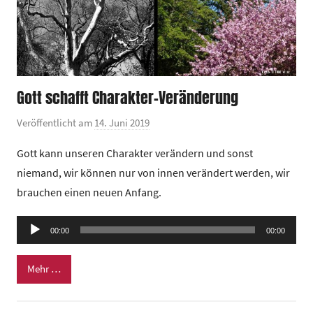
Gott schafft Charakter-Veränderung
Veröffentlicht am
14. Juni 2019
v
o
Gott kann unseren Charakter verändern und sonst
n
niemand, wir können nur von innen verändert werden, wir
G
brauchen einen neuen Anfang.
e
m
Audio-
e
00:00
00:00
Player
i
n
Mehr …
d
e