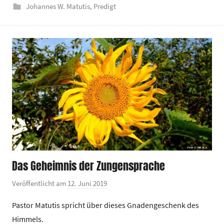
Johannes W. Matutis
,
Predigt
z
e
n
t
r
u
m
Das Geheimnis der Zungensprache
Veröffentlicht am
12. Juni 2019
v
o
Pastor Matutis spricht über dieses Gnadengeschenk des
n
Himmels.
G