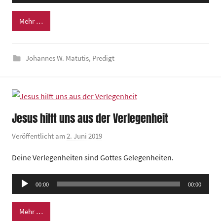
Player
e
Mehr …
i
n
d
Johannes W. Matutis
,
Predigt
e
z
e
n
t
Jesus hilft uns aus der Verlegenheit
r
Veröffentlicht am
2. Juni 2019
v
u
o
m
Deine Verlegenheiten sind Gottes Gelegenheiten.
n
G
Audio-
00:00
00:00
e
Player
m
Mehr …
e