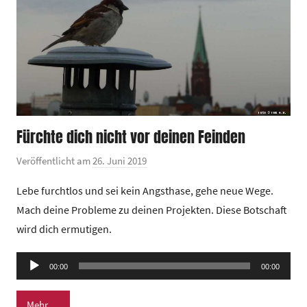
t
r
u
m
Fürchte dich nicht vor deinen Feinden
Veröffentlicht am
26. Juni 2019
v
o
Lebe furchtlos und sei kein Angsthase, gehe neue Wege.
n
Mach deine Probleme zu deinen Projekten. Diese Botschaft
G
wird dich ermutigen.
e
m
Audio-
e
00:00
00:00
Player
i
n
Mehr …