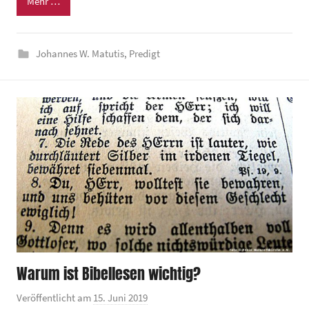
Mehr …
e
i
n
Johannes W. Matutis
,
Predigt
d
e
z
e
n
t
r
u
m
Warum ist Bibellesen wichtig?
Veröffentlicht am
15. Juni 2019
v