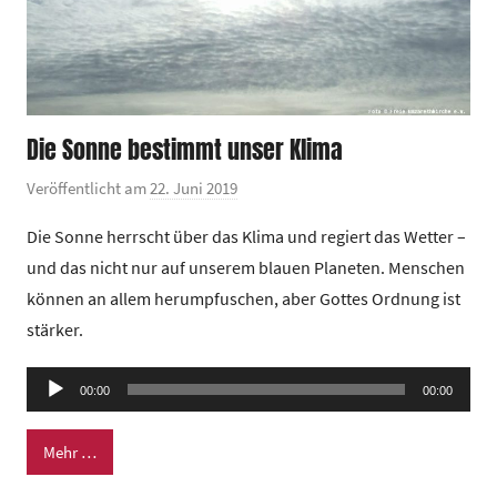
Die Sonne bestimmt unser Klima
Veröffentlicht am
22. Juni 2019
v
o
Die Sonne herrscht über das Klima und regiert das Wetter –
n
und das nicht nur auf unserem blauen Planeten. Menschen
G
können an allem herumpfuschen, aber Gottes Ordnung ist
e
stärker.
m
e
Audio-
i
00:00
00:00
Player
n
d
Mehr …
e