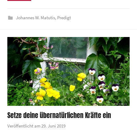
n
d
Johannes W. Matutis
,
Predigt
e
z
e
n
t
r
u
m
Setze deine übernatürlichen Kräfte ein
Veröffentlicht am
29. Juni 2019
v
o