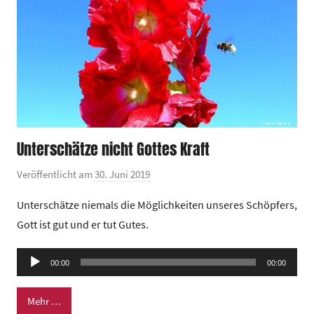
Unterschätze nicht Gottes Kraft
Veröffentlicht am
30. Juni 2019
v
o
Unterschätze niemals die Möglichkeiten unseres Schöpfers,
n
Gott ist gut und er tut Gutes.
G
e
Audio-
00:00
m
00:00
Player
e
Mehr …
i