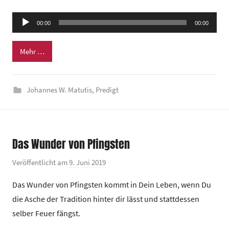
e
Audio-
00:00
m
00:00
Player
e
Mehr …
i
n
d
Johannes W. Matutis
,
Predigt
e
z
e
n
Das Wunder von Pfingsten
t
r
Veröffentlicht am
9. Juni 2019
v
u
o
Das Wunder von Pfingsten kommt in Dein Leben, wenn Du
m
n
die Asche der Tradition hinter dir lässt und stattdessen
G
selber Feuer fängst.
e
m