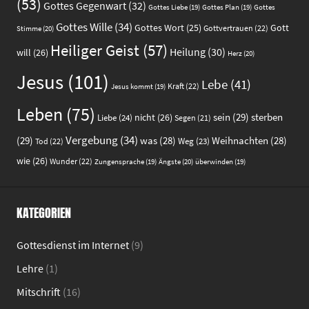
(53)
Gottes Gegenwart
(32)
Gottes
Gottes Liebe
(19)
Gottes Plan
(19)
Gottes Wille
(34)
Gott
Gottes Wort
(25)
Gottvertrauen
(22)
Stimme
(20)
Heiliger Geist
(57)
Heilung
(30)
will
(26)
Herz
(20)
Jesus
(101)
Lebe
(41)
Kraft
(22)
Jesus kommt
(19)
Leben
(75)
sein
(29)
sterben
nicht
(26)
Liebe
(24)
Segen
(21)
Vergebung
(34)
(29)
was
(28)
Weihnachten
(28)
Weg
(23)
Tod
(22)
wie
(26)
Wunder
(22)
Ängste
(20)
Zungensprache
(19)
überwinden
(19)
KATEGORIEN
Gottesdienst im Internet
(9)
Lehre
(1)
Mitschrift
(16)