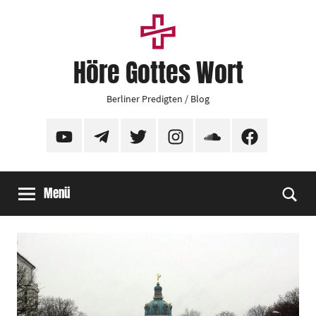
Zum
Inhalt
springen
Höre Gottes Wort
Berliner Predigten / Blog
YouTube
Telegram
Twitter
Instagram
SoundCloud
Facebook
Menü
Suc