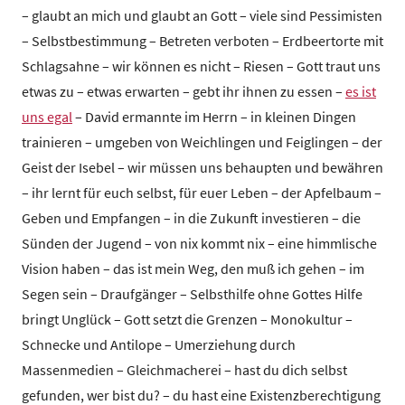
z
– glaubt an mich und glaubt an Gott – viele sind Pessimisten
e
– Selbstbestimmung – Betreten verboten – Erdbeertorte mit
n
Schlagsahne – wir können es nicht – Riesen – Gott traut uns
t
etwas zu – etwas erwarten – gebt ihr ihnen zu essen –
es ist
r
uns egal
– David ermannte im Herrn – in kleinen Dingen
u
trainieren – umgeben von Weichlingen und Feiglingen – der
m
Geist der Isebel – wir müssen uns behaupten und bewähren
– ihr lernt für euch selbst, für euer Leben – der Apfelbaum –
Geben und Empfangen – in die Zukunft investieren – die
Sünden der Jugend – von nix kommt nix – eine himmlische
Vision haben – das ist mein Weg, den muß ich gehen – im
Segen sein – Draufgänger – Selbsthilfe ohne Gottes Hilfe
bringt Unglück – Gott setzt die Grenzen – Monokultur –
Schnecke und Antilope – Umerziehung durch
Massenmedien – Gleichmacherei – hast du dich selbst
gefunden, wer bist du? – du hast eine Existenzberechtigung