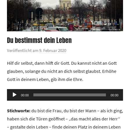
Du bestimmst dein Leben
Veröffentlicht am
9. Februar 2020
v
o
Hilf dir selbst, dann hilft dir Gott. Du kannst nicht an Gott
n
glauben, solange du nicht an dich selbst glaubst. Erhöhe
G
Gott in deinem Leben, gib ihm die Ehre.
e
m
Audio-
e
00:00
00:00
Player
i
Stichworte:
du bist die Frau, du bist der Mann – als ich ging,
n
d
haben sich die Türen geöffnet – „das macht alles der Herr“
e
– gestalte dein Leben – finde deinen Platz in deinem Leben