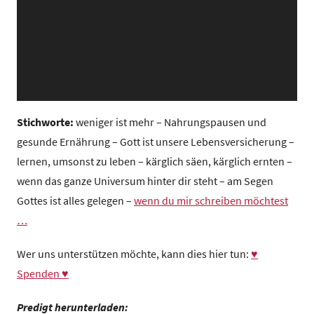
z
e
n
t
r
u
m
Stichworte:
weniger ist mehr – Nahrungspausen und
gesunde Ernährung – Gott ist unsere Lebensversicherung –
lernen, umsonst zu leben – kärglich säen, kärglich ernten –
wenn das ganze Universum hinter dir steht – am Segen
Gottes ist alles gelegen –
wenn du mir schreiben möchtest
…
Wer uns unterstützen möchte, kann dies hier tun:
♥
Spenden ♥
Predigt herunterladen: