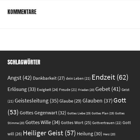
KOMMENTARE
SCHLAGWÖRTER
Endzeit
(62)
Angst
(42)
Dankbarkeit
(27)
dein Leben
(21)
Gebet
(41)
Erlösung
(33)
Ewigkeit
(24)
Freude
(21)
Geist
Frieden
(20)
Gott
Glauben
(37)
Geistesleitung
(35)
Glaube
(29)
(21)
(53)
Gottes Gegenwart
(32)
Gottes
Gottes Liebe
(19)
Gottes Plan
(19)
Gottes Wille
(34)
Gott
Gottes Wort
(25)
Gottvertrauen
(22)
Stimme
(20)
Heiliger Geist
(57)
Heilung
(30)
will
(26)
Herz
(20)