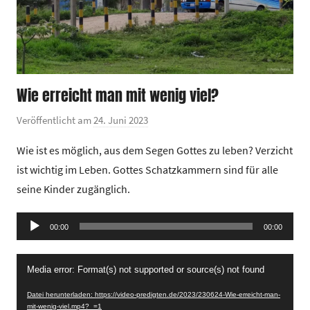
Wie erreicht man mit wenig viel?
Veröffentlicht am
24. Juni 2023
v
o
Wie ist es möglich, aus dem Segen Gottes zu leben? Verzicht
n
ist wichtig im Leben. Gottes Schatzkammern sind für alle
G
seine Kinder zugänglich.
e
m
Audio-
e
00:00
00:00
Player
i
Video-
n
Media error: Format(s) not supported or source(s) not found
Player
d
Datei herunterladen: https://video-predigten.de/2023/230624-Wie-erreicht-man-
e
mit-wenig-viel.mp4?_=1