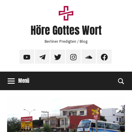
Zum
Inhalt
springen
Höre Gottes Wort
Berliner Predigten / Blog
YouTube
Telegram
Twitter
Instagram
SoundCloud
Facebook
Menü
Suc