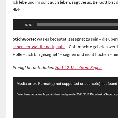
Ich lebe und ihr sollt auch leben, sagt Jesus. Bei Gott bi
n
dich.
G
e
Audio-
m
00:00
Player
e
i
Stichworte:
was es bedeutet, gesegnet zu sein – die übern
n
schenken, was ihr nötig habt
– Gott möchte gebeten werde
d
Hölle – „ich bin gesegnet“ – segnen und nicht fluchen –
e
z
Predigt herunterladen:
2021-12-15 Lebe im Segen
e
n
Video-
Media error: Format(s) not supported or source(s) not found
t
Player
r
Datei herunterladen: https://video-predigten.de/2021/211215-Lebe-im-Segen.m
u
m