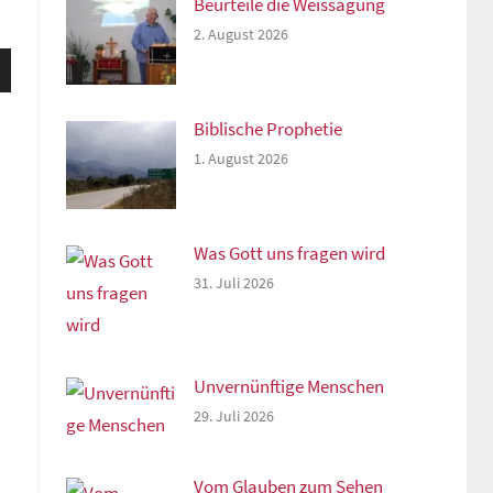
Beurteile die Weissagung
2. August 2026
sten
unter
n,
Biblische Prophetie
1. August 2026
rke
Was Gott uns fragen wird
31. Juli 2026
Unvernünftige Menschen
29. Juli 2026
Vom Glauben zum Sehen