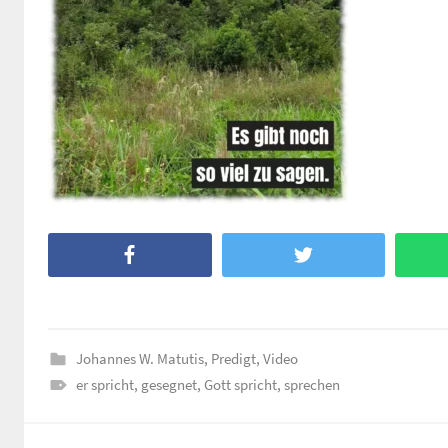
Facebook
Twitter
Johannes W. Matutis
,
Predigt
,
Video
er spricht
,
gesegnet
,
Gott spricht
,
sprechen
Beitragsnavigation