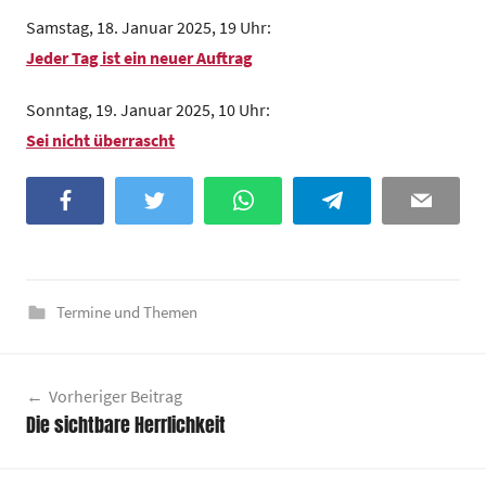
z
Samstag, 18. Januar 2025, 19 Uhr:
e
Jeder Tag ist ein neuer Auftrag
n
t
Sonntag, 19. Januar 2025, 10 Uhr:
r
Sei nicht überrascht
u
m
Facebook
Twitter
WhatsApp
Telegram
Email
Termine und Themen
Beitragsnavigation
Vorheriger Beitrag
Die sichtbare Herrlichkeit