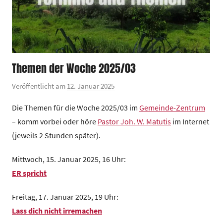
Themen der Woche 2025/03
Veröffentlicht am
12. Januar 2025
v
o
Die Themen für die Woche 2025/03 im
Gemeinde-Zentrum
n
– komm vorbei oder höre
Pastor Joh. W. Matutis
im Internet
G
(jeweils 2 Stunden später).
e
m
Mittwoch, 15. Januar 2025, 16 Uhr:
e
ER spricht
i
n
Freitag, 17. Januar 2025, 19 Uhr:
d
Lass dich nicht irremachen
e