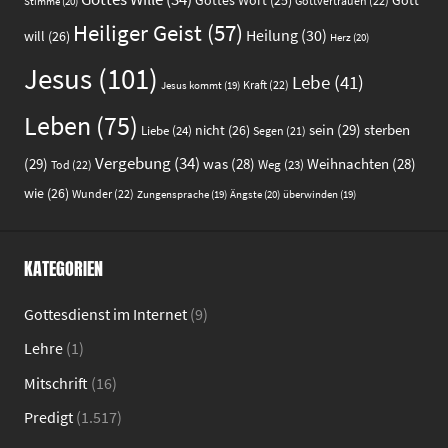
Gottes Wort
(25)
Gottvertrauen
(22)
Stimme
(20)
Heiliger Geist
(57)
Heilung
(30)
will
(26)
Herz
(20)
Jesus
(101)
Lebe
(41)
Kraft
(22)
Jesus kommt
(19)
Leben
(75)
sein
(29)
sterben
nicht
(26)
Liebe
(24)
Segen
(21)
Vergebung
(34)
(29)
was
(28)
Weihnachten
(28)
Weg
(23)
Tod
(22)
wie
(26)
Wunder
(22)
Ängste
(20)
Zungensprache
(19)
überwinden
(19)
KATEGORIEN
Gottesdienst im Internet
(9)
Lehre
(1)
Mitschrift
(16)
Predigt
(1.517)