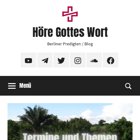
Zum
Inhalt
springen
Höre Gottes Wort
Berliner Predigten / Blog
YouTube
Telegram
Twitter
Instagram
SoundCloud
Facebook
Menü
Suc