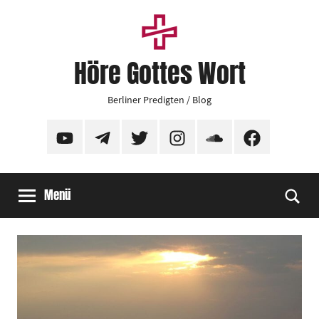
Zum
Inhalt
springen
Höre Gottes Wort
Berliner Predigten / Blog
YouTube
Telegram
Twitter
Instagram
SoundCloud
Facebook
Menü
Suc