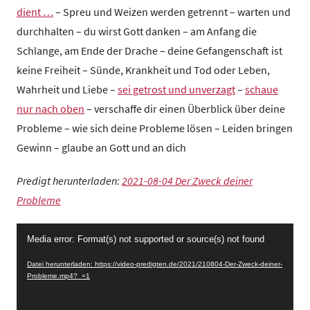
z
dient …
– Spreu und Weizen werden getrennt – warten und
e
durchhalten – du wirst Gott danken – am Anfang die
n
Schlange, am Ende der Drache – deine Gefangenschaft ist
t
keine Freiheit – Sünde, Krankheit und Tod oder Leben,
r
Wahrheit und Liebe –
sei getrost und unverzagt
–
schaue
u
nur nach oben
– verschaffe dir einen Überblick über deine
m
Probleme – wie sich deine Probleme lösen – Leiden bringen
Gewinn – glaube an Gott und an dich
Predigt herunterladen:
2021-08-04 Der Zweck deiner
Probleme
Video-
Media error: Format(s) not supported or source(s) not found
Player
Datei herunterladen: https://video-predigten.de/2021/210804-Der-Zweck-deiner-
Probleme.mp4?_=1