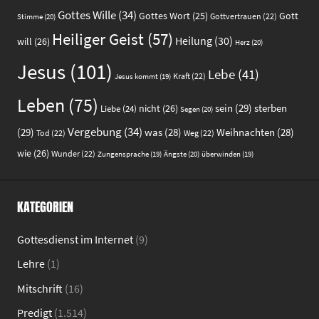
Gottes Wille
(34)
Gott
Gottes Wort
(25)
Gottvertrauen
(22)
Stimme
(20)
Heiliger Geist
(57)
Heilung
(30)
will
(26)
Herz
(20)
Jesus
(101)
Lebe
(41)
Kraft
(22)
Jesus kommt
(19)
Leben
(75)
sein
(29)
sterben
nicht
(26)
Liebe
(24)
Segen
(20)
Vergebung
(34)
(29)
was
(28)
Weihnachten
(28)
Tod
(22)
Weg
(22)
wie
(26)
Wunder
(22)
Ängste
(20)
Zungensprache
(19)
überwinden
(19)
KATEGORIEN
Gottesdienst im Internet
(9)
Lehre
(1)
Mitschrift
(16)
Predigt
(1.514)