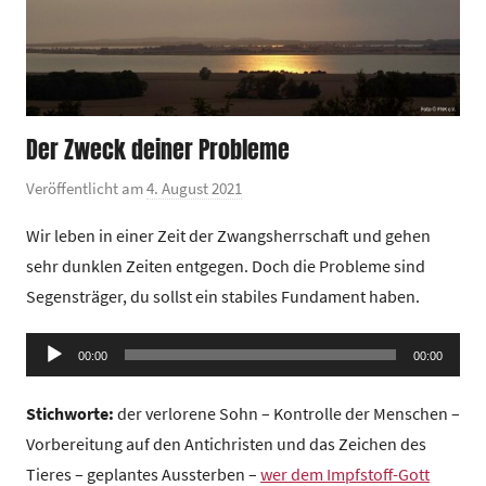
Der Zweck deiner Probleme
Veröffentlicht am
4. August 2021
v
o
Wir leben in einer Zeit der Zwangsherrschaft und gehen
n
sehr dunklen Zeiten entgegen. Doch die Probleme sind
G
Segensträger, du sollst ein stabiles Fundament haben.
e
m
Audio-
e
00:00
00:00
Player
i
Stichworte:
der verlorene Sohn – Kontrolle der Menschen –
n
d
Vorbereitung auf den Antichristen und das Zeichen des
e
Tieres – geplantes Aussterben –
wer dem Impfstoff-Gott