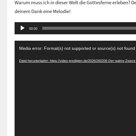
Warum muss ich in dieser Welt die Gottesferne erleben? D
n
deinem Dank eine Melodie!
G
e
Audio-
m
00:00
Player
e
i
Video-
Media error: Format(s) not supported or source(s) not found
n
Player
d
Datei herunterladen: https://video-predigten.de/2026/260206-Der-wahre-Zwec
e
z
e
n
t
r
u
m