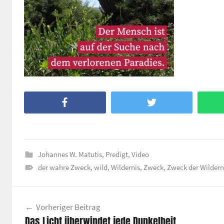
Facebook
Twitter
Johannes W. Matutis
,
Predigt
,
Video
der wahre Zweck
,
wild
,
Wildernis
,
Zweck
,
Zweck der Wildern
Beitragsnavigation
Vorheriger Beitrag
Das Licht überwindet jede Dunkelheit