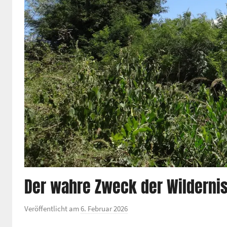
Der wahre Zweck der Wilderni
Veröffentlicht am
6. Februar 2026
v
o