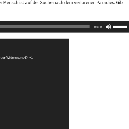
er Mensch ist auf der Suche nach dem verlorenen Paradies. Gib
Pfeilta
00:00
Hoch/R
benutze
um
die
k-der-Wildernis.mp4?_=1
Lautstä
zu
regeln.