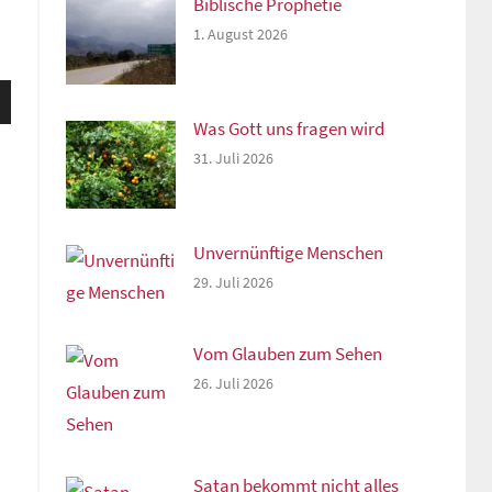
Biblische Prophetie
1. August 2026
sten
unter
Was Gott uns fragen wird
n,
31. Juli 2026
Unvernünftige Menschen
rke
29. Juli 2026
Vom Glauben zum Sehen
26. Juli 2026
Satan bekommt nicht alles