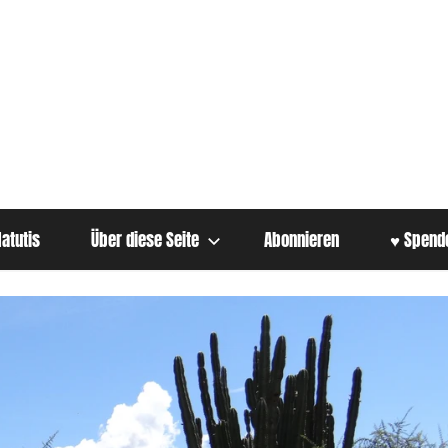
atutis
Über diese Seite
Abonnieren
♥ Spend