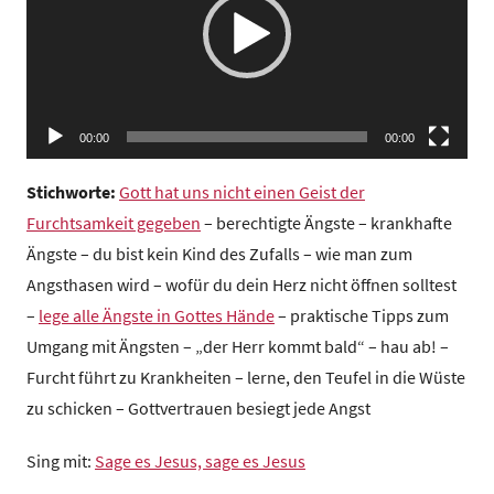
z
e
n
t
r
00:00
00:00
u
m
Stichworte:
Gott hat uns nicht einen Geist der
Furchtsamkeit gegeben
– berechtigte Ängste – krankhafte
Ängste – du bist kein Kind des Zufalls – wie man zum
Angsthasen wird – wofür du dein Herz nicht öffnen solltest
–
lege alle Ängste in Gottes Hände
– praktische Tipps zum
Umgang mit Ängsten – „der Herr kommt bald“ – hau ab! –
Furcht führt zu Krankheiten – lerne, den Teufel in die Wüste
zu schicken – Gottvertrauen besiegt jede Angst
Sing mit:
Sage es Jesus, sage es Jesus