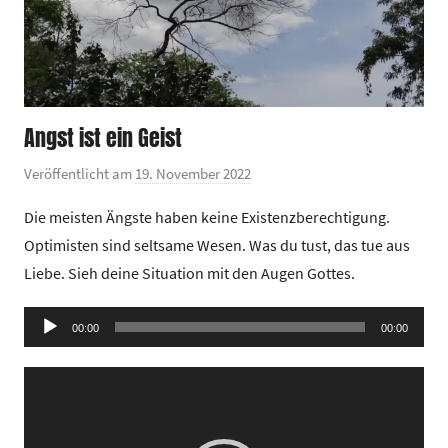
Angst ist ein Geist
Veröffentlicht am
19. November 2022
v
o
Die meisten Ängste haben keine Existenzberechtigung.
n
Optimisten sind seltsame Wesen. Was du tust, das tue aus
G
Liebe. Sieh deine Situation mit den Augen Gottes.
e
m
Audio-
e
00:00
00:00
Player
i
Video-
n
Player
d
e