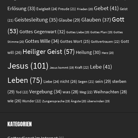
Gebet
(41)
Erlösung
(33)
Ewigkeit
(24)
Freude
(21)
Geist
Frieden
(20)
Gott
Glauben
(37)
Geistesleitung
(35)
Glaube
(29)
(21)
(53)
Gottes Gegenwart
(32)
Gottes
Gottes Liebe
(19)
Gottes Plan
(19)
Gottes Wille
(34)
Gott
Gottes Wort
(25)
Gottvertrauen
(22)
Stimme
(20)
Heiliger Geist
(57)
Heilung
(30)
will
(26)
Herz
(20)
Jesus
(101)
Lebe
(41)
Kraft
(22)
Jesus kommt
(19)
Leben
(75)
sein
(29)
sterben
nicht
(26)
Liebe
(24)
Segen
(21)
Vergebung
(34)
(29)
was
(28)
Weihnachten
(28)
Tod
(22)
Weg
(22)
wie
(26)
Wunder
(22)
Ängste
(20)
Zungensprache
(19)
überwinden
(19)
KATEGORIEN