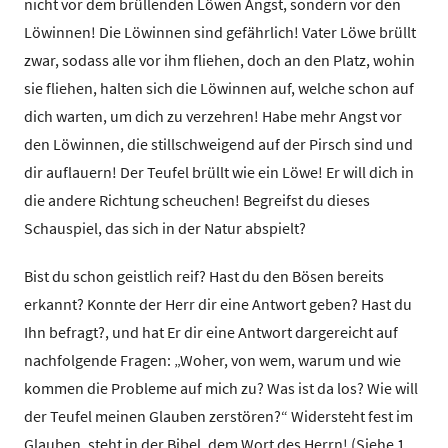
nicht vor dem brüllenden Löwen Angst, sondern vor den
Löwinnen! Die Löwinnen sind gefährlich! Vater Löwe brüllt
zwar, sodass alle vor ihm fliehen, doch an den Platz, wohin
sie fliehen, halten sich die Löwinnen auf, welche schon auf
dich warten, um dich zu verzehren! Habe mehr Angst vor
den Löwinnen, die stillschweigend auf der Pirsch sind und
dir auflauern! Der Teufel brüllt wie ein Löwe! Er will dich in
die andere Richtung scheuchen! Begreifst du dieses
Schauspiel, das sich in der Natur abspielt?
Bist du schon geistlich reif? Hast du den Bösen bereits
erkannt? Konnte der Herr dir eine Antwort geben? Hast du
Ihn befragt?, und hat Er dir eine Antwort dargereicht auf
nachfolgende Fragen: „Woher, von wem, warum und wie
kommen die Probleme auf mich zu? Was ist da los? Wie will
der Teufel meinen Glauben zerstören?“ Widersteht fest im
Glauben, steht in der Bibel, dem Wort des Herrn! (Siehe 1