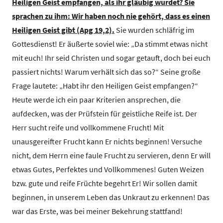
Heiligen Geist empfangen, als ihr gläubig wurdet? Sie
sprachen zu ihm: Wir haben noch nie gehört, dass es einen
Heiligen Geist gibt (Apg 19,2).
Sie wurden schläfrig im
Gottesdienst! Er äußerte soviel wie: „Da stimmt etwas nicht
mit euch! Ihr seid Christen und sogar getauft, doch bei euch
passiert nichts! Warum verhält sich das so?“ Seine große
Frage lautete: „Habt ihr den Heiligen Geist empfangen?“
Heute werde ich ein paar Kriterien ansprechen, die
aufdecken, was der Prüfstein für geistliche Reife ist. Der
Herr sucht reife und vollkommene Frucht! Mit
unausgereifter Frucht kann Er nichts beginnen! Versuche
nicht, dem Herrn eine faule Frucht zu servieren, denn Er will
etwas Gutes, Perfektes und Vollkommenes! Guten Weizen
bzw. gute und reife Früchte begehrt Er! Wir sollen damit
beginnen, in unserem Leben das Unkraut zu erkennen! Das
war das Erste, was bei meiner Bekehrung stattfand!