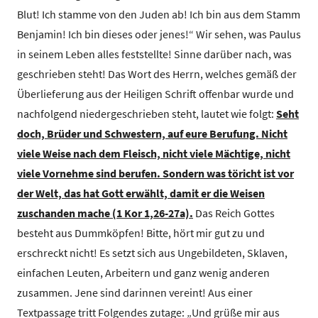
Blut! Ich stamme von den Juden ab! Ich bin aus dem Stamm
Benjamin! Ich bin dieses oder jenes!“ Wir sehen, was Paulus
in seinem Leben alles feststellte! Sinne darüber nach, was
geschrieben steht! Das Wort des Herrn, welches gemäß der
Überlieferung aus der Heiligen Schrift offenbar wurde und
nachfolgend niedergeschrieben steht, lautet wie folgt:
Seht
doch, Brüder und Schwestern, auf eure Berufung. Nicht
viele Weise nach dem Fleisch, nicht viele Mächtige, nicht
viele Vornehme sind berufen. Sondern was töricht ist vor
der Welt, das hat Gott erwählt, damit er die Weisen
zuschanden mache (1 Kor 1,26-27a).
Das Reich Gottes
besteht aus Dummköpfen! Bitte, hört mir gut zu und
erschreckt nicht! Es setzt sich aus Ungebildeten, Sklaven,
einfachen Leuten, Arbeitern und ganz wenig anderen
zusammen. Jene sind darinnen vereint! Aus einer
Textpassage tritt Folgendes zutage: „Und grüße mir aus