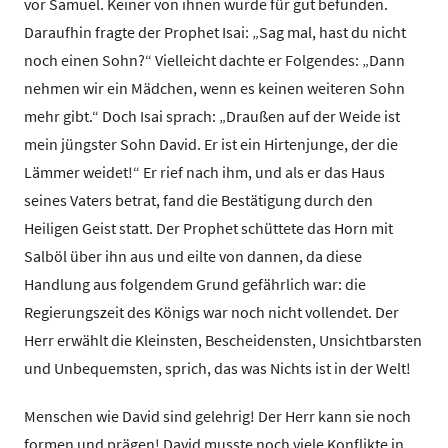
vor Samuel. Keiner von ihnen wurde für gut befunden.
Daraufhin fragte der Prophet Isai: „Sag mal, hast du nicht
noch einen Sohn?“ Vielleicht dachte er Folgendes: „Dann
nehmen wir ein Mädchen, wenn es keinen weiteren Sohn
mehr gibt.“ Doch Isai sprach: „Draußen auf der Weide ist
mein jüngster Sohn David. Er ist ein Hirtenjunge, der die
Lämmer weidet!“ Er rief nach ihm, und als er das Haus
seines Vaters betrat, fand die Bestätigung durch den
Heiligen Geist statt. Der Prophet schüttete das Horn mit
Salböl über ihn aus und eilte von dannen, da diese
Handlung aus folgendem Grund gefährlich war: die
Regierungszeit des Königs war noch nicht vollendet. Der
Herr erwählt die Kleinsten, Bescheidensten, Unsichtbarsten
und Unbequemsten, sprich, das was Nichts ist in der Welt!
Menschen wie David sind gelehrig! Der Herr kann sie noch
formen und prägen! David musste noch viele Konflikte in