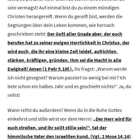
sein vermagst! Auf einmal bist du zu einem mündigen
Christen herangereift. Wenn du gereift bist, werden die
Segnungen über dein Leben kommen, wie hernach
geschrieben steht:
Der Gott aller Gnade aber, der euch
berufen hat zu seiner ewigen Herrlichkeit in Christus, der
wird euch, die ihr eine kleine Zeit leidet, aufrichten,
stärken, kräftigen, gründen. Ihm sei die Macht in alle
Ewigkeit! Amen (1 Petr 5,10f.).
Du fragst: „Warum werde
ich nicht gesegnet? Warum passiert so wenig bei mir? Ich
bete schon ein halbes Jahr und es geschieht nichts!“ Ja, du
reifst!
Wann reifst du außerdem? Wenn du in die Ruhe Gottes
einkehrst und stille wirst vor dem Herrn!
„Der Herr wird für
euch streiten, und ihr sollt stille sein!“, tat der
himmlische Vater den Israeliten kund. (Vgl. 2 Mose 14,14)