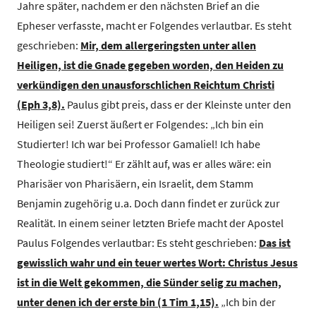
Jahre später, nachdem er den nächsten Brief an die
Epheser verfasste, macht er Folgendes verlautbar. Es steht
geschrieben:
Mir, dem allergeringsten unter allen
Heiligen, ist die Gnade gegeben worden, den Heiden zu
verkündigen den unausforschlichen Reichtum Christi
(Eph 3,8).
Paulus gibt preis, dass er der Kleinste unter den
Heiligen sei! Zuerst äußert er Folgendes: „Ich bin ein
Studierter! Ich war bei Professor Gamaliel! Ich habe
Theologie studiert!“ Er zählt auf, was er alles wäre: ein
Pharisäer von Pharisäern, ein Israelit, dem Stamm
Benjamin zugehörig u.a. Doch dann findet er zurück zur
Realität. In einem seiner letzten Briefe macht der Apostel
Paulus Folgendes verlautbar: Es steht geschrieben:
Das ist
gewisslich wahr und ein teuer wertes Wort: Christus Jesus
ist in die Welt gekommen, die Sünder selig zu machen,
unter denen ich der erste bin (1 Tim 1,15).
„Ich bin der