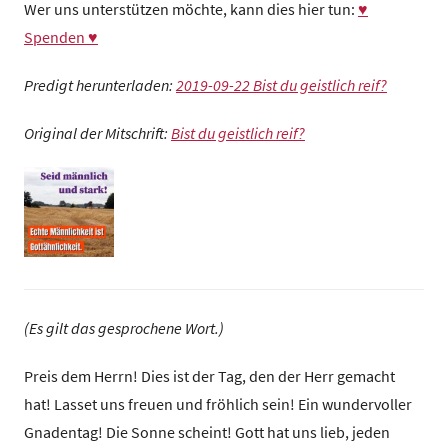
Wer uns unterstützen möchte, kann dies hier tun:
♥
z
Spenden ♥
e
n
Predigt herunterladen:
2019-09-22 Bist du geistlich reif?
t
r
Original der Mitschrift:
Bist du geistlich reif?
u
m
(Es gilt das gesprochene Wort.)
Preis dem Herrn! Dies ist der Tag, den der Herr gemacht
hat! Lasset uns freuen und fröhlich sein! Ein wundervoller
Gnadentag! Die Sonne scheint! Gott hat uns lieb, jeden