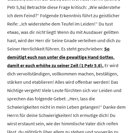
Petr 5,9a) Betrachte diese Frage kritisch: „Wie widerstehe
ich dem Feind?“ Folgende Erkenntnis führt zu geistlicher
Reife: „Ich widerstehe dem Teufel im Leiden!“ Du tust
etwas, was dir
nicht
liegt! Wenn du mit Ausdauer gelitten
hast, wird der Herr dir Seine Gnade verleihen und dich zu
Seiner Herrlichkeit führen. Es steht geschrieben:
So
demütigt euch nun unter die gewaltige Hand Gottes,
damit er euch erhöhe zu seiner Zeit (1 Petr 5,6).
Er wird
dich vervollständigen, vollkommen machen, bestätigen,
stärken und etablieren! Alles wird offenbar werden! Das
Nichtige vergeht! Viele Leute fürchten sich vor Leiden und
sprechen das folgende Gebet: „Herr, lass die
Schwierigkeiten nicht in mein Leben gelangen!“ Danke dem
Herrn für deine Schwierigkeiten! Ich ermutige dich! Du
wirst erstaunt sein, wie der himmlische Vater dich reifen
lässt, du plötzlich über allem zu stehen und souverän zu