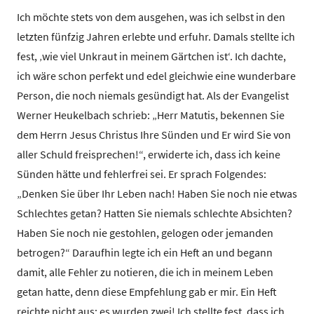
Ich möchte stets von dem ausgehen, was ich selbst in den
letzten fünfzig Jahren erlebte und erfuhr. Damals stellte ich
fest, ‚wie viel Unkraut in meinem Gärtchen ist‘. Ich dachte,
ich wäre schon perfekt und edel gleichwie eine wunderbare
Person, die noch niemals gesündigt hat. Als der Evangelist
Werner Heukelbach schrieb: „Herr Matutis, bekennen Sie
dem Herrn Jesus Christus Ihre Sünden und Er wird Sie von
aller Schuld freisprechen!“, erwiderte ich, dass ich keine
Sünden hätte und fehlerfrei sei. Er sprach Folgendes:
„Denken Sie über Ihr Leben nach! Haben Sie noch nie etwas
Schlechtes getan? Hatten Sie niemals schlechte Absichten?
Haben Sie noch nie gestohlen, gelogen oder jemanden
betrogen?“ Daraufhin legte ich ein Heft an und begann
damit, alle Fehler zu notieren, die ich in meinem Leben
getan hatte, denn diese Empfehlung gab er mir. Ein Heft
reichte nicht aus; es wurden zwei! Ich stellte fest, dass ich