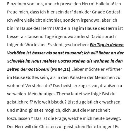
Einzelnen von uns, und ich preise den Herrn! Halleluja! Ich
freue mich, dass ich hier sein darf dank der Gnade Gottes!
Ich wäre vielleicht nicht hier, sondern irgendwo, aber ich
bin im Hause des Herrn! Und ein Tag im Hause des Herrn ist
besser als tausend Tage irgendwo anders! David sprach
folgende Worte aus: Es steht geschrieben:
Ein Tag in deinen
Vorhöfen ist besser als sonst tausend; ich will lieber an der
Schwelle im Haus meines Gottes stehen als wohnen in den
Zelten der Gottlosen!
(Ps 84,11)
Lieber möchte er Pförtner
im Hause Gottes sein, als in den Palästen der Menschen zu
wohnen! Verstehst du? Das heißt, er zog es vor, draußen zu
verweilen. Mein heutiges Thema lautet wie folgt: Bist du
geistlich reif? Wie weit bist du? Bist du geistlich erwachsen
und mündig? Ist es möglich, dich ‚auf die Menschheit
loszulassen?‘ Das ist die Frage, welche mich heute bewegt.
Der Herr will die Christen zur geistlichen Reife bringen! Es