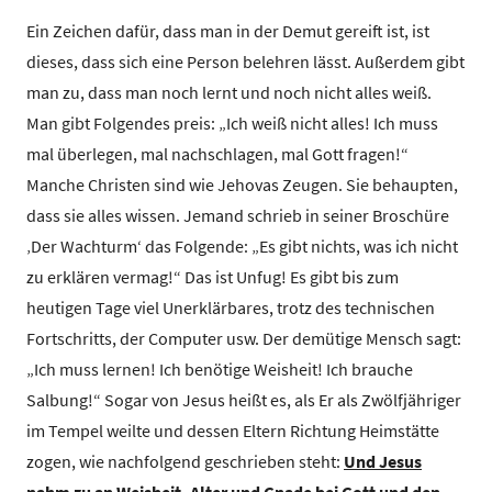
Ein Zeichen dafür, dass man in der Demut gereift ist, ist
dieses, dass sich eine Person belehren lässt. Außerdem gibt
man zu, dass man noch lernt und noch nicht alles weiß.
Man gibt Folgendes preis: „Ich weiß nicht alles! Ich muss
mal überlegen, mal nachschlagen, mal Gott fragen!“
Manche Christen sind wie Jehovas Zeugen. Sie behaupten,
dass sie alles wissen. Jemand schrieb in seiner Broschüre
‚Der Wachturm‘ das Folgende: „Es gibt nichts, was ich nicht
zu erklären vermag!“ Das ist Unfug! Es gibt bis zum
heutigen Tage viel Unerklärbares, trotz des technischen
Fortschritts, der Computer usw. Der demütige Mensch sagt:
„Ich muss lernen! Ich benötige Weisheit! Ich brauche
Salbung!“ Sogar von Jesus heißt es, als Er als Zwölfjähriger
im Tempel weilte und dessen Eltern Richtung Heimstätte
zogen, wie nachfolgend geschrieben steht:
Und Jesus
nahm zu an Weisheit, Alter und Gnade bei Gott und den