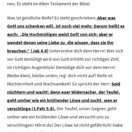
neu. Es steht im Alten Testament der Bibel.
Was ist geistliche Reife? Es steht geschrieben:
Aber was
Gott uns schenken will, ist noch viel mehr. Darum heißt es
auch: „Die Hochmütigen weist Gott von sich; aber er
wendet denen seine Liebe zu, die wissen, dass sie ihn
brauchen.“ (Jak 4,6)
Unterordne dich dem Herrn! Wer sich
vor Gott demütigt wird von Gott erhöht zur richtigen Zeit;
im richtigen Augenblick! Demütige dich vor dem Herrn!
Bleibe klein, bleibe unten, reg‘ dich nicht auf! Reife ist
Nüchternheit und Wachsamkeit! So spricht der Herr:
Seid
nüchtern und wacht; denn euer Widersacher, der Teufel,
geht umher wie ein brüllender Löwe und sucht, wen er
verschlinge (1 Petr 5,8).
Der Teufel, unser Gegner, geht
umher wie ein brüllender Löwe und versucht uns zu
verschlingen! Hörst du! Der Löwe ist nicht gefährlich! Habe