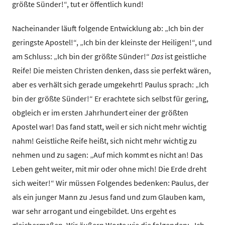
größte Sünder!“, tut er öffentlich kund!
Nacheinander läuft folgende Entwicklung ab: „Ich bin der
geringste Apostel!“, „Ich bin der kleinste der Heiligen!“, und
am Schluss: „Ich bin der größte Sünder!“
Das
ist geistliche
Reife! Die meisten Christen denken, dass sie perfekt wären,
aber es verhält sich gerade umgekehrt! Paulus sprach: „Ich
bin der größte Sünder!“ Er erachtete sich selbst für gering,
obgleich er im ersten Jahrhundert einer der größten
Apostel war! Das fand statt, weil er sich nicht mehr wichtig
nahm! Geistliche Reife heißt, sich nicht mehr wichtig zu
nehmen und zu sagen: „Auf mich kommt es nicht an! Das
Leben geht weiter, mit mir oder ohne mich! Die Erde dreht
sich weiter!“ Wir müssen Folgendes bedenken: Paulus, der
als ein junger Mann zu Jesus fand und zum Glauben kam,
war sehr arrogant und eingebildet. Uns ergeht es
gleichermaßen. Wir äußern Worte wie die folgenden: „Ich