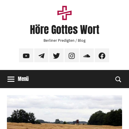
Zum
Inhalt
springen
Höre Gottes Wort
Berliner Predigten / Blog
YouTube
Telegram
Twitter
Instagram
SoundCloud
Facebook
Menü
Suc