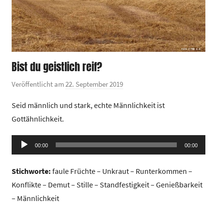
Bist du geistlich reif?
Veröffentlicht am
22. September 2019
v
o
Seid männlich und stark, echte Männlichkeit ist
n
Gottähnlichkeit.
G
e
Audio-
00:00
m
00:00
Player
e
Stichworte:
faule Früchte – Unkraut – Runterkommen –
i
Konflikte – Demut – Stille – Standfestigkeit – Genießbarkeit
n
d
– Männlichkeit
e