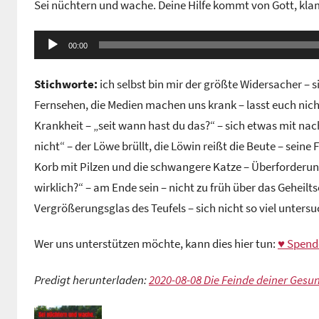
Sei nüchtern und wache. Deine Hilfe kommt von Gott, kl
n
G
Audio-
e
00:00
Player
m
Stichworte:
ich selbst bin mir der größte Widersacher – s
e
i
Fernsehen, die Medien machen uns krank – lasst euch nich
n
Krankheit – „seit wann hast du das?“ – sich etwas mit nac
d
nicht“ – der Löwe brüllt, die Löwin reißt die Beute – seine 
e
Korb mit Pilzen und die schwangere Katze – Überforderun
z
wirklich?“ – am Ende sein – nicht zu früh über das Geheilts
e
Vergrößerungsglas des Teufels – sich nicht so viel unters
n
t
Wer uns unterstützen möchte, kann dies hier tun:
♥ Spend
r
u
Predigt herunterladen:
2020-08-08 Die Feinde deiner Gesu
m