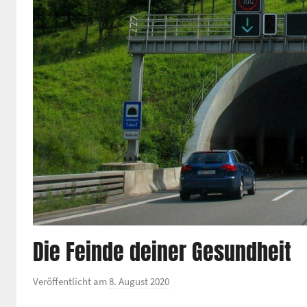
Die Feinde deiner Gesundheit
Veröffentlicht am
8. August 2020
v
o