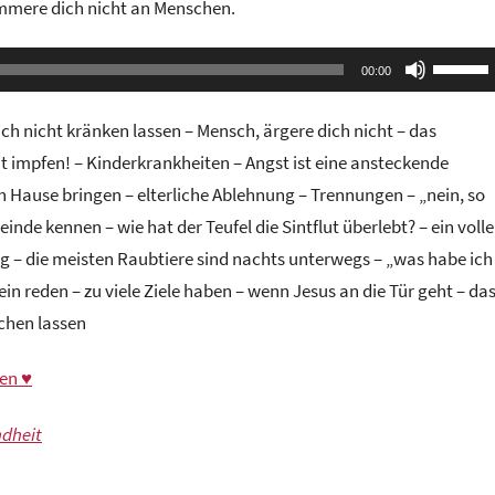
ammere dich nicht an Menschen.
Pfeilta
00:00
Hoch/R
benutze
ich nicht kränken lassen – Mensch, ärgere dich nicht – das
um
t impfen! – Kinderkrankheiten – Angst ist eine ansteckende
die
h Hause bringen – elterliche Ablehnung – Trennungen – „nein, so
Lautstä
Feinde kennen – wie hat der Teufel die Sintflut überlebt? – ein volle
zu
g – die meisten Raubtiere sind nachts unterwegs – „was habe ich
regeln.
ein reden – zu viele Ziele haben – wenn Jesus an die Tür geht – da
uchen lassen
en ♥
ndheit