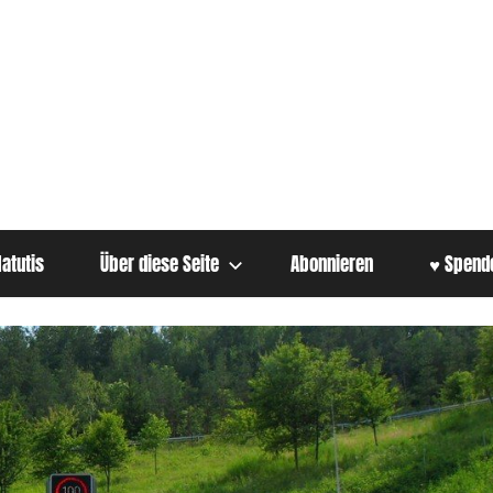
atutis
Über diese Seite
Abonnieren
♥ Spend