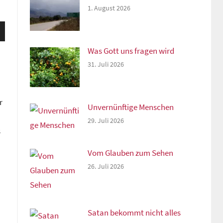
1. August 2026
sten
unter
Was Gott uns fragen wird
n,
31. Juli 2026
rke
r
Unvernünftige Menschen
29. Juli 2026
s
Vom Glauben zum Sehen
26. Juli 2026
Satan bekommt nicht alles