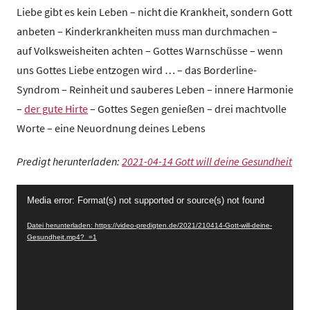
z
Liebe gibt es kein Leben – nicht die Krankheit, sondern Gott
e
anbeten – Kinderkrankheiten muss man durchmachen –
n
auf Volksweisheiten achten – Gottes Warnschüsse – wenn
t
uns Gottes Liebe entzogen wird … – das Borderline-
r
Syndrom – Reinheit und sauberes Leben – innere Harmonie
u
–
der gute Hirte
– Gottes Segen genießen – drei machtvolle
m
Worte – eine Neuordnung deines Lebens
Predigt herunterladen:
2021-04-14 Gott will deine Gesundheit
Video-
Media error: Format(s) not supported or source(s) not found
Player
Datei herunterladen: https://video-predigten.de/2021/210414-Gott-will-deine-
Gesundheit.mp4?_=1