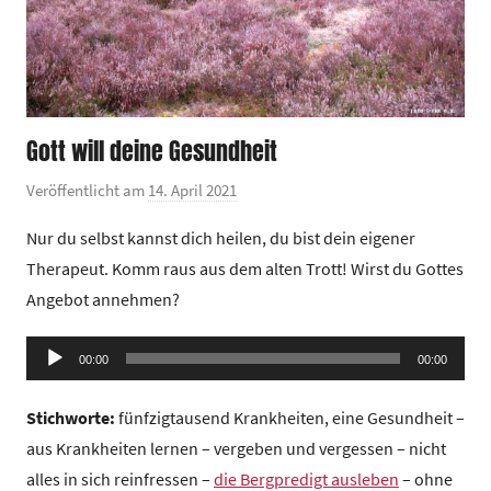
Gott will deine Gesundheit
Veröffentlicht am
14. April 2021
v
o
Nur du selbst kannst dich heilen, du bist dein eigener
n
Therapeut. Komm raus aus dem alten Trott! Wirst du Gottes
G
Angebot annehmen?
e
m
Audio-
e
00:00
00:00
Player
i
Stichworte:
fünfzigtausend Krankheiten, eine Gesundheit –
n
d
aus Krankheiten lernen – vergeben und vergessen – nicht
e
alles in sich reinfressen –
die Bergpredigt ausleben
– ohne