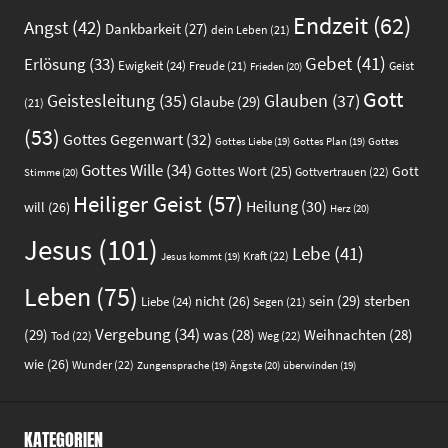
Endzeit
(62)
Angst
(42)
Dankbarkeit
(27)
dein Leben
(21)
Gebet
(41)
Erlösung
(33)
Ewigkeit
(24)
Freude
(21)
Geist
Frieden
(20)
Gott
Glauben
(37)
Geistesleitung
(35)
Glaube
(29)
(21)
(53)
Gottes Gegenwart
(32)
Gottes
Gottes Liebe
(19)
Gottes Plan
(19)
Gottes Wille
(34)
Gott
Gottes Wort
(25)
Gottvertrauen
(22)
Stimme
(20)
Heiliger Geist
(57)
Heilung
(30)
will
(26)
Herz
(20)
Jesus
(101)
Lebe
(41)
Kraft
(22)
Jesus kommt
(19)
Leben
(75)
sein
(29)
sterben
nicht
(26)
Liebe
(24)
Segen
(21)
Vergebung
(34)
(29)
was
(28)
Weihnachten
(28)
Tod
(22)
Weg
(22)
wie
(26)
Wunder
(22)
Ängste
(20)
Zungensprache
(19)
überwinden
(19)
KATEGORIEN