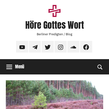
Zum
Inhalt
springen
Höre Gottes Wort
Berliner Predigten / Blog
YouTube
Telegram
Twitter
Instagram
SoundCloud
Facebook
Menü
Suc