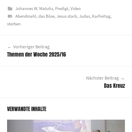
Johannes W. Matutis
,
Predigt
,
Video
Abendmahl
,
das Böse
,
Jesus starb
,
Judas
,
Karfreitag
,
sterben
Beitragsnavigation
Vorheriger Beitrag
Themen der Woche 2025/16
Nächster Beitrag
Das Kreuz
VERWANDTE INHALTE