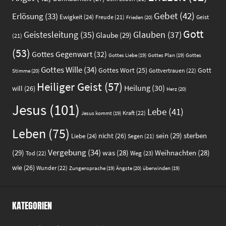
Gebet
(42)
Erlösung
(33)
Ewigkeit
(24)
Freude
(21)
Geist
Frieden
(20)
Gott
Glauben
(37)
Geistesleitung
(35)
Glaube
(29)
(21)
(53)
Gottes Gegenwart
(32)
Gottes
Gottes Liebe
(19)
Gottes Plan
(19)
Gottes Wille
(34)
Gott
Gottes Wort
(25)
Gottvertrauen
(22)
Stimme
(20)
Heiliger Geist
(57)
Heilung
(30)
will
(26)
Herz
(20)
Jesus
(101)
Lebe
(41)
Kraft
(22)
Jesus kommt
(19)
Leben
(75)
sein
(29)
sterben
nicht
(26)
Liebe
(24)
Segen
(21)
Vergebung
(34)
(29)
was
(28)
Weihnachten
(28)
Weg
(23)
Tod
(22)
wie
(26)
Wunder
(22)
Ängste
(20)
Zungensprache
(19)
überwinden
(19)
KATEGORIEN