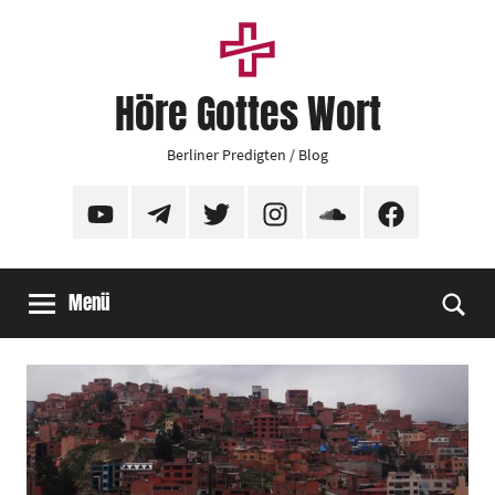
Zum
Inhalt
springen
Höre Gottes Wort
Berliner Predigten / Blog
YouTube
Telegram
Twitter
Instagram
SoundCloud
Facebook
Menü
Suc