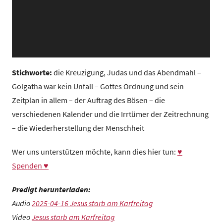
z
e
n
t
r
u
Stichworte:
die Kreuzigung, Judas und das Abendmahl –
m
Golgatha war kein Unfall – Gottes Ordnung und sein
Zeitplan in allem – der Auftrag des Bösen – die
verschiedenen Kalender und die Irrtümer der Zeitrechnung
– die Wiederherstellung der Menschheit
Wer uns unterstützen möchte, kann dies hier tun:
♥
Spenden ♥
Predigt herunterladen:
Audio
2025-04-16 Jesus starb am Karfreitag
Video
Jesus starb am Karfreitag