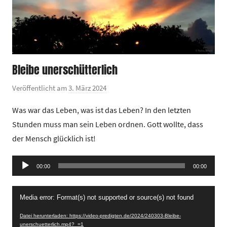
Bleibe unerschütterlich
Veröffentlicht am
3. März 2024
v
o
Was war das Leben, was ist das Leben? In den letzten
n
Stunden muss man sein Leben ordnen. Gott wollte, dass
G
der Mensch glücklich ist!
e
m
Audio-
e
00:00
00:00
Player
i
Video-
n
Media error: Format(s) not supported or source(s) not found
Player
d
Datei herunterladen: https://video-predigten.de/2024/240303-Bleibe-
e
unerschuetterlich.mp4?_=1