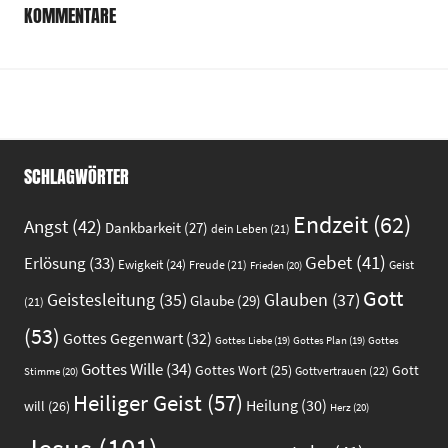
KOMMENTARE
SCHLAGWÖRTER
Endzeit
(62)
Angst
(42)
Dankbarkeit
(27)
dein Leben
(21)
Gebet
(41)
Erlösung
(33)
Ewigkeit
(24)
Freude
(21)
Geist
Frieden
(20)
Gott
Glauben
(37)
Geistesleitung
(35)
Glaube
(29)
(21)
(53)
Gottes Gegenwart
(32)
Gottes
Gottes Liebe
(19)
Gottes Plan
(19)
Gottes Wille
(34)
Gott
Gottes Wort
(25)
Gottvertrauen
(22)
Stimme
(20)
Heiliger Geist
(57)
Heilung
(30)
will
(26)
Herz
(20)