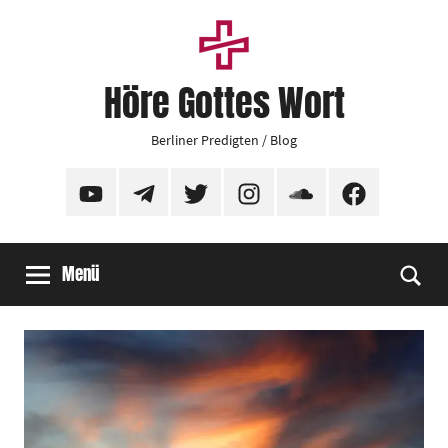
Zum
Inhalt
springen
Höre Gottes Wort
Berliner Predigten / Blog
YouTube
Telegram
Twitter
Instagram
SoundCloud
Facebook
Menü
Suc