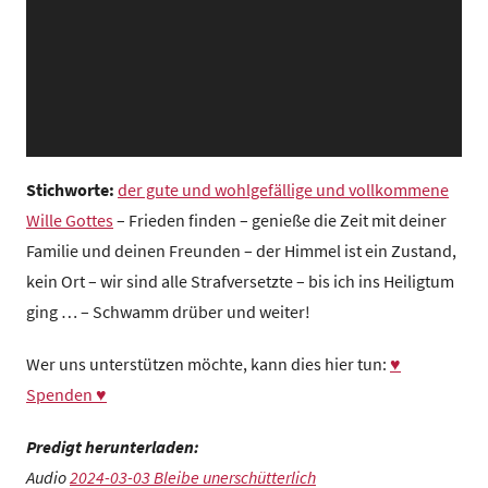
z
e
n
t
r
u
m
Stichworte:
der gute und wohlgefällige und vollkommene
Wille Gottes
– Frieden finden – genieße die Zeit mit deiner
Familie und deinen Freunden – der Himmel ist ein Zustand,
kein Ort – wir sind alle Strafversetzte – bis ich ins Heiligtum
ging … – Schwamm drüber und weiter!
Wer uns unterstützen möchte, kann dies hier tun:
♥
Spenden ♥
Predigt herunterladen:
Audio
2024-03-03 Bleibe unerschütterlich