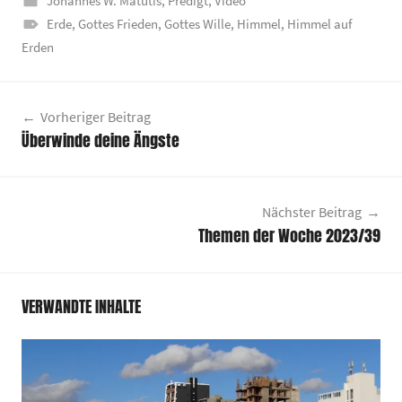
Johannes W. Matutis
,
Predigt
,
Video
Erde
,
Gottes Frieden
,
Gottes Wille
,
Himmel
,
Himmel auf
Erden
Beitragsnavigation
Vorheriger Beitrag
Überwinde deine Ängste
Nächster Beitrag
Themen der Woche 2023/39
VERWANDTE INHALTE