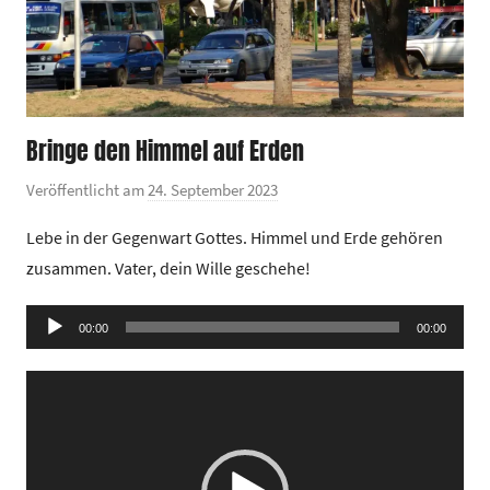
Bringe den Himmel auf Erden
Veröffentlicht am
24. September 2023
v
o
Lebe in der Gegenwart Gottes. Himmel und Erde gehören
n
zusammen. Vater, dein Wille geschehe!
G
e
Audio-
00:00
m
00:00
Player
e
Video-
i
Player
n
d
e