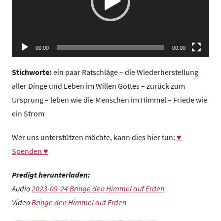
z
e
n
t
00:00
00:00
r
u
Stichworte:
ein paar Ratschläge – die Wiederherstellung
m
aller Dinge und Leben im Willen Gottes – zurück zum
Ursprung – leben wie die Menschen im Himmel – Friede wie
ein Strom
Wer uns unterstützen möchte, kann dies hier tun:
♥
Spenden ♥
Predigt herunterladen:
Audio
2023-09-24 Bringe den Himmel auf Erden
Video
Bringe den Himmel auf Erden