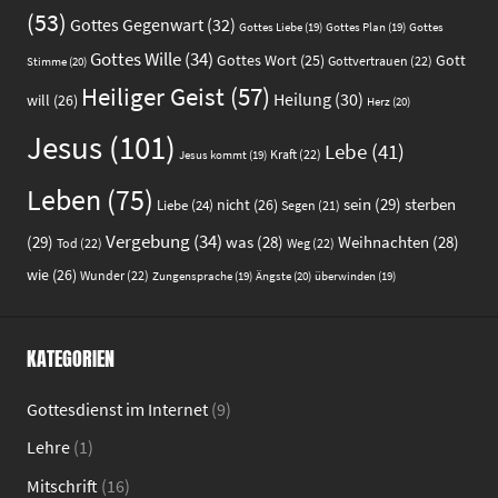
(53)
Gottes Gegenwart
(32)
Gottes
Gottes Liebe
(19)
Gottes Plan
(19)
Gottes Wille
(34)
Gott
Gottes Wort
(25)
Gottvertrauen
(22)
Stimme
(20)
Heiliger Geist
(57)
Heilung
(30)
will
(26)
Herz
(20)
Jesus
(101)
Lebe
(41)
Kraft
(22)
Jesus kommt
(19)
Leben
(75)
sein
(29)
sterben
nicht
(26)
Liebe
(24)
Segen
(21)
Vergebung
(34)
(29)
was
(28)
Weihnachten
(28)
Tod
(22)
Weg
(22)
wie
(26)
Wunder
(22)
Ängste
(20)
Zungensprache
(19)
überwinden
(19)
KATEGORIEN
Gottesdienst im Internet
(9)
Lehre
(1)
Mitschrift
(16)