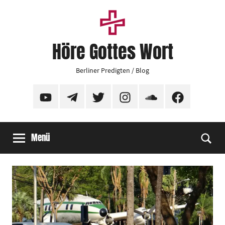
Zum
Inhalt
springen
Höre Gottes Wort
Berliner Predigten / Blog
YouTube
Telegram
Twitter
Instagram
SoundCloud
Facebook
Menü
Suc