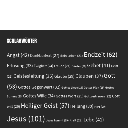
SCHLAGWÖRTER
Endzeit
(62)
Angst
(42)
Dankbarkeit
(27)
dein Leben
(21)
Gebet
(41)
Erlösung
(33)
Ewigkeit
(24)
Freude
(21)
Geist
Frieden
(20)
Gott
Glauben
(37)
Geistesleitung
(35)
Glaube
(29)
(21)
(53)
Gottes Gegenwart
(32)
Gottes
Gottes Liebe
(19)
Gottes Plan
(19)
Gottes Wille
(34)
Gott
Gottes Wort
(25)
Gottvertrauen
(22)
Stimme
(20)
Heiliger Geist
(57)
Heilung
(30)
will
(26)
Herz
(20)
Jesus
(101)
Lebe
(41)
Kraft
(22)
Jesus kommt
(19)