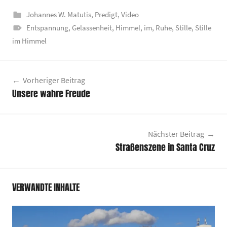
Johannes W. Matutis
,
Predigt
,
Video
Entspannung
,
Gelassenheit
,
Himmel
,
im
,
Ruhe
,
Stille
,
Stille
im Himmel
Beitragsnavigation
Vorheriger Beitrag
Unsere wahre Freude
Nächster Beitrag
Straßenszene in Santa Cruz
VERWANDTE INHALTE