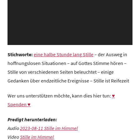
z
e
n
t
r
u
m
Stichworte:
eine halbe Stunde lang Stille
– der Ausweg in
hoffnungslosen Situationen – auf Gottes Stimme hören –
Stille von verschiedenen Seiten beleuchtet – einige
Gedanken über endzeitliche Ereignisse – Stille ist Reifezeit
Wer uns unterstützen möchte, kann dies hier tun:
♥
Spenden ♥
Predigt herunterladen:
Audio
2023-08-11 Stille im Himmel
Video
Stille im Himmel