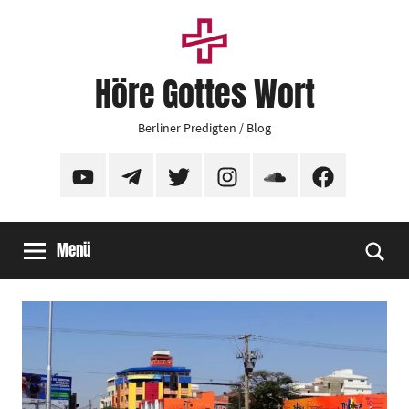
Zum
Inhalt
springen
Höre Gottes Wort
Berliner Predigten / Blog
YouTube
Telegram
Twitter
Instagram
SoundCloud
Facebook
Menü
Suc