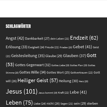
SCHLAGWÖRTER
Endzeit
(62)
Angst
(42)
Dankbarkeit
(27)
dein Leben
(21)
Gebet
(41)
Erlösung
(33)
Ewigkeit
(24)
Freude
(21)
Geist
Frieden
(20)
Gott
Glauben
(37)
Geistesleitung
(35)
Glaube
(29)
(21)
(53)
Gottes Gegenwart
(32)
Gottes
Gottes Liebe
(19)
Gottes Plan
(19)
Gottes Wille
(34)
Gott
Gottes Wort
(25)
Gottvertrauen
(22)
Stimme
(20)
Heiliger Geist
(57)
Heilung
(30)
will
(26)
Herz
(20)
Jesus
(101)
Lebe
(41)
Kraft
(22)
Jesus kommt
(19)
Leben
(75)
sein
(29)
sterben
nicht
(26)
Liebe
(24)
Segen
(21)