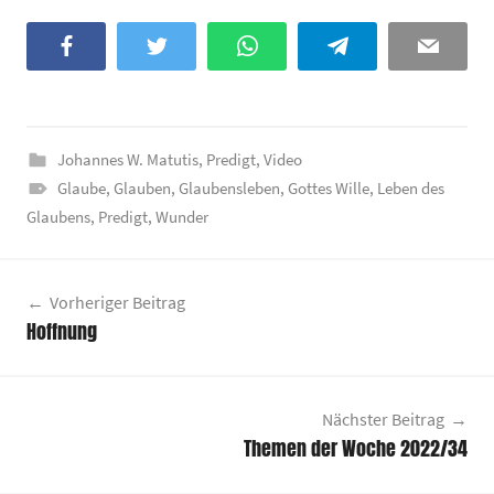
Facebook
Twitter
WhatsApp
Telegram
Email
Johannes W. Matutis
,
Predigt
,
Video
Glaube
,
Glauben
,
Glaubensleben
,
Gottes Wille
,
Leben des
Glaubens
,
Predigt
,
Wunder
Beitragsnavigation
Vorheriger Beitrag
Hoffnung
Nächster Beitrag
Themen der Woche 2022/34