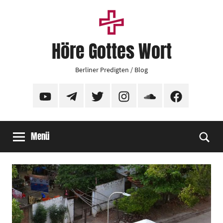
Zum
Inhalt
springen
Höre Gottes Wort
Berliner Predigten / Blog
YouTube
Telegram
Twitter
Instagram
SoundCloud
Facebook
Menü
Suc