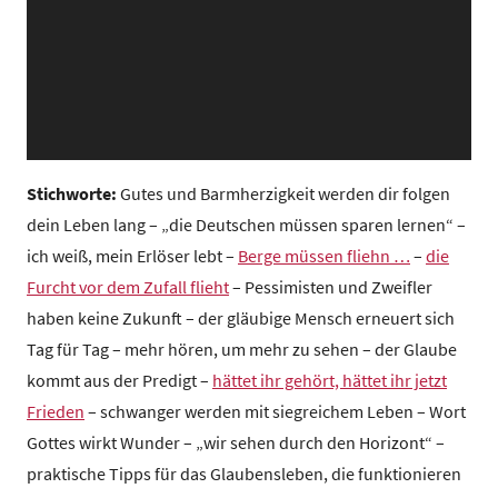
z
e
n
t
r
u
m
Stichworte:
Gutes und Barmherzigkeit werden dir folgen
dein Leben lang – „die Deutschen müssen sparen lernen“ –
ich weiß, mein Erlöser lebt –
Berge müssen fliehn …
–
die
Furcht vor dem Zufall flieht
– Pessimisten und Zweifler
haben keine Zukunft – der gläubige Mensch erneuert sich
Tag für Tag – mehr hören, um mehr zu sehen – der Glaube
kommt aus der Predigt –
hättet ihr gehört, hättet ihr jetzt
Frieden
– schwanger werden mit siegreichem Leben – Wort
Gottes wirkt Wunder – „wir sehen durch den Horizont“ –
praktische Tipps für das Glaubensleben, die funktionieren