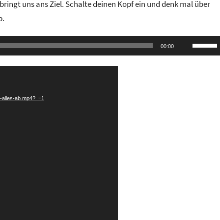
ringt uns ans Ziel. Schalte deinen Kopf ein und denk mal über
b.
Pfeilta
00:00
Hoch/R
benutze
um
die
ch-alles-ab.mp4?_=1
Lautstä
zu
regeln.