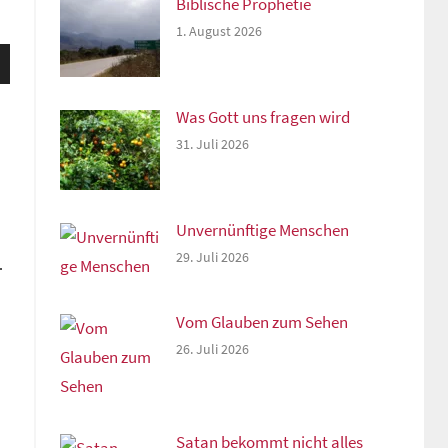
Biblische Prophetie
1. August 2026
sten
unter
n,
Was Gott uns fragen wird
31. Juli 2026
rke
Unvernünftige Menschen
29. Juli 2026
…
Vom Glauben zum Sehen
26. Juli 2026
Satan bekommt nicht alles