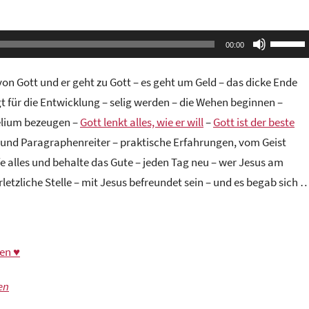
Pfeilta
00:00
Hoch/R
benutze
n Gott und er geht zu Gott – es geht um Geld – das dicke Ende
um
 für die Entwicklung – selig werden – die Wehen beginnen –
die
gelium bezeugen –
Gott lenkt alles, wie er will
–
Gott ist der beste
Lautstä
er und Paragraphenreiter – praktische Erfahrungen, vom Geist
zu
üfe alles und behalte das Gute – jeden Tag neu – wer Jesus am
regeln.
etzliche Stelle – mit Jesus befreundet sein – und es begab sich 
en ♥
#gottesdienstiminternet
en