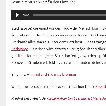
Jesus nimmt sich Zeit für den Einzelnen.
n
G
Audio-
e
00:00
Player
m
Stichworte:
die Angst vor dem Tod – der Mensch kommt vo
e
i
kommt noch – die Züchtung einer neuen Rasse – Gott sorgt
n
„verkaufe alles, was du unter dem Bett hast“ – das Evan
d
Pädagoge
– in Krisen wird getestet – religiöse Theoretik
e
geleitet – lernen, mit jeder Situation fertigzuwerden – pr
z
Kreuze im Glauben erblickt – verrate niemandem deine verl
e
n
Sing mit:
Himmel und Erd mag brennen
t
r
Wer uns unterstützen möchte, kann dies hier tun:
♥ Spend
u
m
Predigt herunterladen:
2020-04-26 Gott verändert Mensch