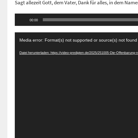
Sagt allezeit Gott, dem Vater, Dank für alles, in dem Name
n
G
Audio-
e
00:00
Player
m
Video-
e
Media error: Format(s) not supported or source(s) not found
i
Player
n
Datei herunterladen: https://video-predigten.de/2025/251005-Die-Offenbarung-
d
e
z
e
n
t
r
u
m