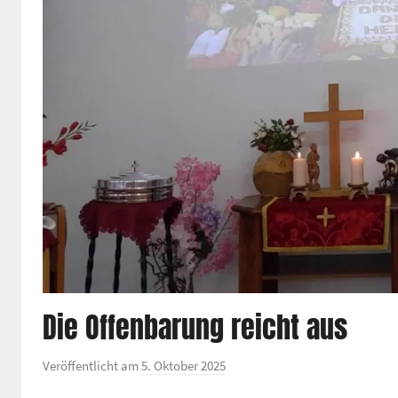
Die Offenbarung reicht aus
Veröffentlicht am
5. Oktober 2025
v
o