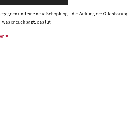
 begegnen und eine neue Schöpfung – die Wirkung der Offenbarun
 was er euch sagt, das tut
en ♥