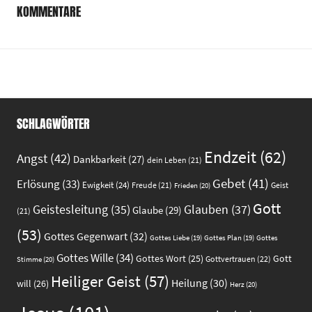
KOMMENTARE
SCHLAGWÖRTER
Endzeit
(62)
Angst
(42)
Dankbarkeit
(27)
dein Leben
(21)
Gebet
(41)
Erlösung
(33)
Ewigkeit
(24)
Freude
(21)
Geist
Frieden
(20)
Gott
Glauben
(37)
Geistesleitung
(35)
Glaube
(29)
(21)
(53)
Gottes Gegenwart
(32)
Gottes
Gottes Liebe
(19)
Gottes Plan
(19)
Gottes Wille
(34)
Gott
Gottes Wort
(25)
Gottvertrauen
(22)
Stimme
(20)
Heiliger Geist
(57)
Heilung
(30)
will
(26)
Herz
(20)