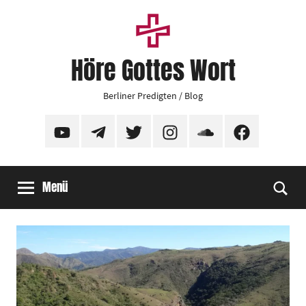
Zum
Inhalt
springen
Höre Gottes Wort
Berliner Predigten / Blog
YouTube
Telegram
Twitter
Instagram
SoundCloud
Facebook
Menü
Suc