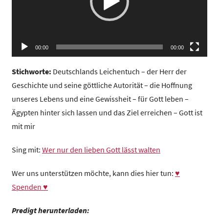
z
e
n
t
00:00
00:00
r
u
Stichworte:
Deutschlands Leichentuch – der Herr der
m
Geschichte und seine göttliche Autorität – die Hoffnung
unseres Lebens und eine Gewissheit – für Gott leben –
Ägypten hinter sich lassen und das Ziel erreichen – Gott ist
mit mir
Sing mit:
Wer nur den lieben Gott lässt walten
Wer uns unterstützen möchte, kann dies hier tun:
♥
Spenden ♥
Predigt herunterladen: