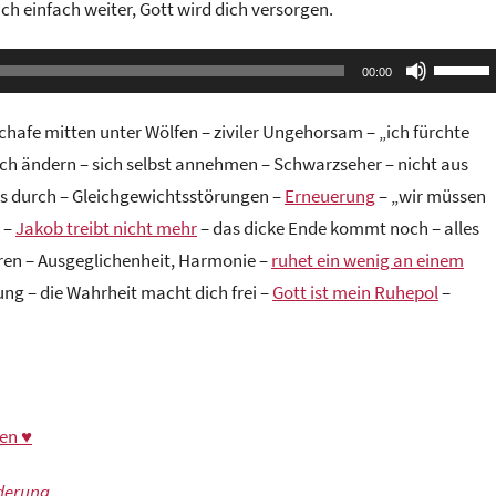
ch einfach weiter, Gott wird dich versorgen.
Pfeilta
00:00
Hoch/R
benutze
chafe mitten unter Wölfen – ziviler Ungehorsam – „ich fürchte
um
ich ändern – sich selbst annehmen – Schwarzseher – nicht aus
die
ns durch – Gleichgewichtsstörungen –
Erneuerung
– „wir müssen
Lautstä
t –
Jakob treibt nicht mehr
– das dicke Ende kommt noch – alles
zu
ren – Ausgeglichenheit, Harmonie –
ruhet ein wenig an einem
regeln.
ng – die Wahrheit macht dich frei –
Gott ist mein Ruhepol
–
en ♥
rderung