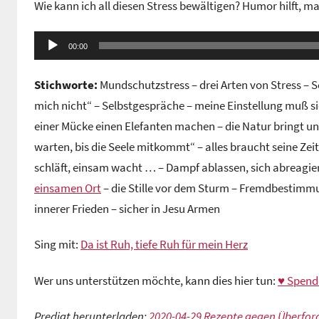
Wie kann ich all diesen Stress bewältigen? Humor hilft, ma
n
G
Audio-
e
00:00
Player
m
Stichworte:
Mundschutzstress – drei Arten von Stress – S
e
i
mich nicht“ – Selbstgespräche – meine Einstellung muß s
n
einer Mücke einen Elefanten machen – die Natur bringt u
d
warten, bis die Seele mitkommt“ – alles braucht seine Zei
e
schläft, einsam wacht … – Dampf ablassen, sich abreagie
z
einsamen Ort
– die Stille vor dem Sturm – Fremdbestimmu
e
innerer Frieden – sicher in Jesu Armen
n
t
Sing mit:
Da ist Ruh, tiefe Ruh für mein Herz
r
u
Wer uns unterstützen möchte, kann dies hier tun:
♥ Spend
m
Predigt herunterladen:
2020-04-29 Rezepte gegen Überfo