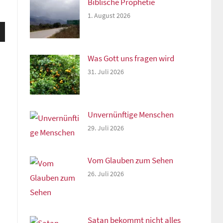
Biblische Prophetie
1. August 2026
sten
unter
n,
Was Gott uns fragen wird
31. Juli 2026
rke
Unvernünftige Menschen
29. Juli 2026
Vom Glauben zum Sehen
26. Juli 2026
Satan bekommt nicht alles