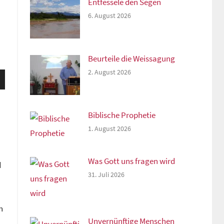
Entfessele den Segen
6. August 2026
Beurteile die Weissagung
2. August 2026
sten
unter
n,
Biblische Prophetie
1. August 2026
rke
Was Gott uns fragen wird
d
31. Juli 2026
n
Unvernünftige Menschen