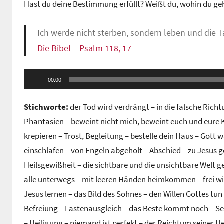
Hast du deine Bestimmung erfüllt? Weißt du, wohin du geh
n
G
Ich werde nicht sterben, sondern leben und die 
e
m
Die Bibel – Psalm 118, 17
e
i
Audio-
00:00
n
Player
d
Stichworte:
der Tod wird verdrängt – in die falsche Ric
e
Phantasien – beweint nicht mich, beweint euch und eure 
z
krepieren – Trost, Begleitung – bestelle dein Haus – Gott 
e
einschlafen – von Engeln abgeholt – Abschied – zu Jesus 
n
t
Heilsgewißheit – die sichtbare und die unsichtbare Welt 
r
alle unterwegs – mit leeren Händen heimkommen – frei w
u
Jesus lernen – das Bild des Sohnes – den Willen Gottes tun 
m
Befreiung – Lastenausgleich – das Beste kommt noch – S
– Heiligung – niemand ist perfekt – der Reichtum seiner He