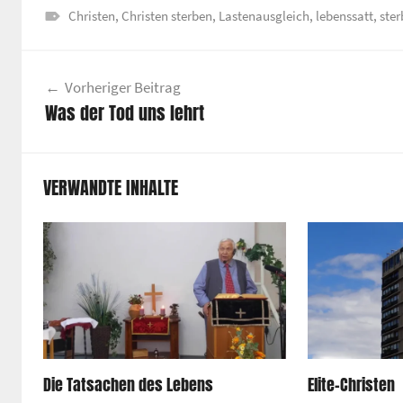
Christen
,
Christen sterben
,
Lastenausgleich
,
lebenssatt
,
ster
Beitragsnavigation
Vorheriger Beitrag
Was der Tod uns lehrt
VERWANDTE INHALTE
Die Tatsachen des Lebens
Elite-Christen