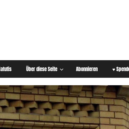
atutis
Über diese Seite
Abonnieren
♥ Spend