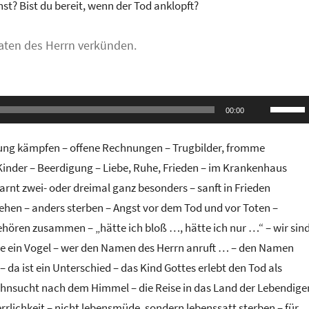
st? Bist du bereit, wenn der Tod anklopft?
Taten des Herrn verkünden.
Pfeilta
00:00
Hoch/R
benutze
htung kämpfen – offene Rechnungen – Trugbilder, fromme
um
Kinder – Beerdigung – Liebe, Ruhe, Frieden – im Krankenhaus
die
warnt zwei- oder dreimal ganz besonders – sanft in Frieden
Lautstä
gehen – anders sterben – Angst vor dem Tod und vor Toten –
zu
gehören zusammen – „hätte ich bloß …, hätte ich nur …“ – wir sin
regeln.
ie ein Vogel – wer den Namen des Herrn anruft … – den Namen
– da ist ein Unterschied – das Kind Gottes erlebt den Tod als
ehnsucht nach dem Himmel – die Reise in das Land der Lebendige
rrlichkeit – nicht lebensmüde, sondern lebenssatt sterben – für