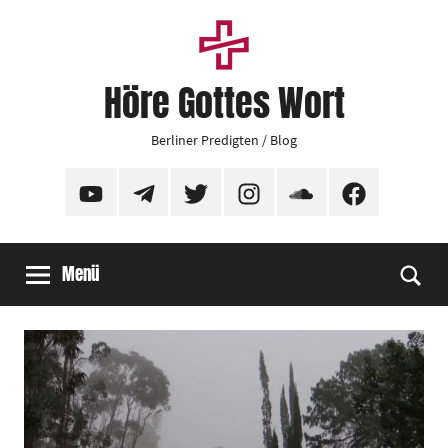
Zum
Inhalt
springen
Höre Gottes Wort
Berliner Predigten / Blog
YouTube
Telegram
Twitter
Instagram
SoundCloud
Facebook
Menü
Suc