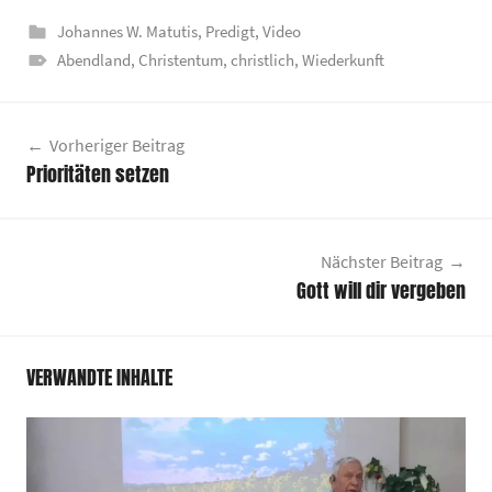
Johannes W. Matutis
,
Predigt
,
Video
Abendland
,
Christentum
,
christlich
,
Wiederkunft
Beitragsnavigation
Vorheriger Beitrag
Prioritäten setzen
Nächster Beitrag
Gott will dir vergeben
VERWANDTE INHALTE