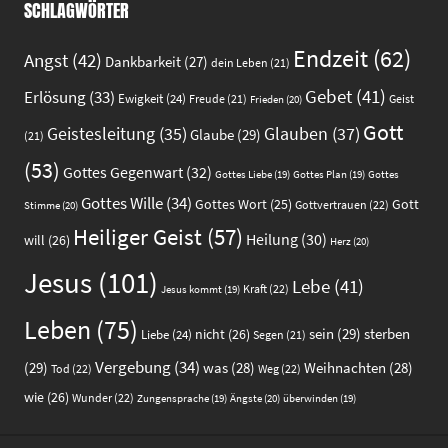
SCHLAGWÖRTER
Endzeit
(62)
Angst
(42)
Dankbarkeit
(27)
dein Leben
(21)
Gebet
(41)
Erlösung
(33)
Ewigkeit
(24)
Freude
(21)
Geist
Frieden
(20)
Gott
Glauben
(37)
Geistesleitung
(35)
Glaube
(29)
(21)
(53)
Gottes Gegenwart
(32)
Gottes
Gottes Liebe
(19)
Gottes Plan
(19)
Gottes Wille
(34)
Gott
Gottes Wort
(25)
Gottvertrauen
(22)
Stimme
(20)
Heiliger Geist
(57)
Heilung
(30)
will
(26)
Herz
(20)
Jesus
(101)
Lebe
(41)
Kraft
(22)
Jesus kommt
(19)
Leben
(75)
sein
(29)
sterben
nicht
(26)
Liebe
(24)
Segen
(21)
Vergebung
(34)
(29)
was
(28)
Weihnachten
(28)
Tod
(22)
Weg
(22)
wie
(26)
Wunder
(22)
Ängste
(20)
Zungensprache
(19)
überwinden
(19)