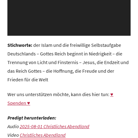
z
e
n
t
r
u
Stichworte:
der Islam und die freiwillige Selbstaufgabe
m
Deutschlands – Gottes Reich beginnt in Niedrigkeit – die
Trennung von Licht und Finsternis – Jesus, die Endzeit und
das Reich Gottes – die Hoffnung, die Freude und der
Frieden für die Welt
Wer uns unterstützen möchte, kann dies hier tun:
♥
Spenden ♥
Predigt herunterladen:
Audio
2025-08-01 Christliches Abendland
Video
Christliches Abendland