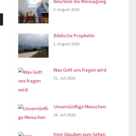
Beurteile die Weissagung
2. August 2026
sten
unter
n,
Biblische Prophetie
1. August 2026
rke
Was Gott uns fragen wird
31. Juli 2026
Unvernünftige Menschen
29. Juli 2026
Vom Glauben zum Sehen