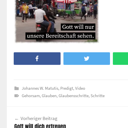
Facebook
Twitter
Johannes W. Matutis
,
Predigt
,
Video
Gehorsam
,
Glauben
,
Glaubensschritte
,
Schritte
Beitragsnavigation
Vorheriger Beitrag
Gott will dich erfreuen