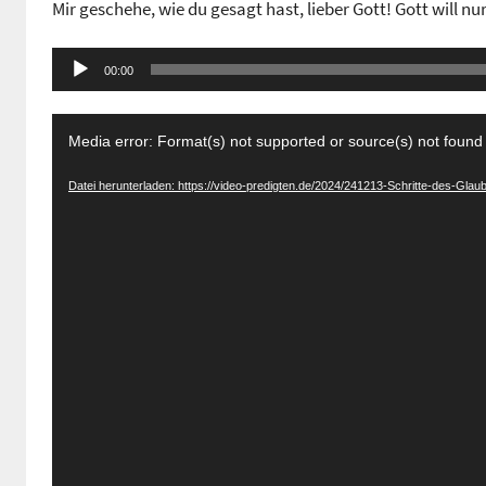
Mir geschehe, wie du gesagt hast, lieber Gott! Gott will nu
n
G
Audio-
e
00:00
Player
m
Video-
e
Media error: Format(s) not supported or source(s) not found
i
Player
n
Datei herunterladen: https://video-predigten.de/2024/241213-Schritte-des-Gl
d
e
z
e
n
t
r
u
m