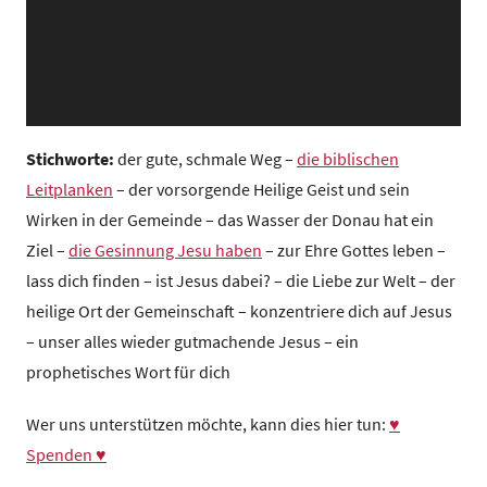
z
e
n
t
r
u
Stichworte:
der gute, schmale Weg –
die biblischen
m
Leitplanken
– der vorsorgende Heilige Geist und sein
Wirken in der Gemeinde – das Wasser der Donau hat ein
Ziel –
die Gesinnung Jesu haben
– zur Ehre Gottes leben –
lass dich finden – ist Jesus dabei? – die Liebe zur Welt – der
heilige Ort der Gemeinschaft – konzentriere dich auf Jesus
– unser alles wieder gutmachende Jesus – ein
prophetisches Wort für dich
Wer uns unterstützen möchte, kann dies hier tun:
♥
Spenden ♥