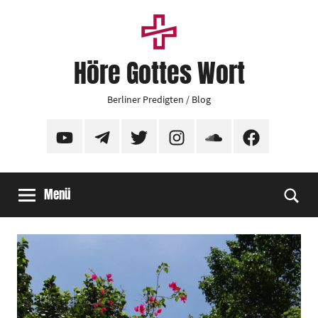
Zum
Inhalt
springen
Höre Gottes Wort
Berliner Predigten / Blog
YouTube
Telegram
Twitter
Instagram
SoundCloud
Facebook
Menü
Suc