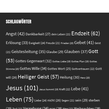
SCHLAGWÖRTER
Endzeit
(62)
Angst
(42)
Dankbarkeit
(27)
dein Leben
(21)
Gebet
(41)
Erlösung
(33)
Ewigkeit
(24)
Freude
(21)
Geist
Frieden
(20)
Gott
Glauben
(37)
Geistesleitung
(35)
Glaube
(29)
(21)
(53)
Gottes Gegenwart
(32)
Gottes
Gottes Liebe
(19)
Gottes Plan
(19)
Gottes Wille
(34)
Gott
Gottes Wort
(25)
Gottvertrauen
(22)
Stimme
(20)
Heiliger Geist
(57)
Heilung
(30)
will
(26)
Herz
(20)
Jesus
(101)
Lebe
(41)
Kraft
(22)
Jesus kommt
(19)
Leben
(75)
sein
(29)
sterben
nicht
(26)
Liebe
(24)
Segen
(21)
Vergebung
(34)
(29)
was
(28)
Weihnachten
(28)
Tod
(22)
Weg
(22)