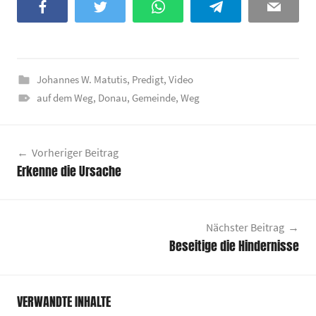
Facebook
Twitter
WhatsApp
Telegram
Email
Johannes W. Matutis
,
Predigt
,
Video
auf dem Weg
,
Donau
,
Gemeinde
,
Weg
Beitragsnavigation
Vorheriger Beitrag
Erkenne die Ursache
Nächster Beitrag
Beseitige die Hindernisse
VERWANDTE INHALTE