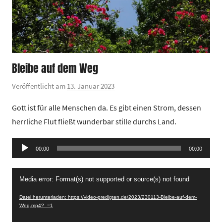
Bleibe auf dem Weg
Veröffentlicht am
13. Januar 2023
v
o
Gott ist für alle Menschen da. Es gibt einen Strom, dessen
n
herrliche Flut fließt wunderbar stille durchs Land.
G
e
Audio-
00:00
m
00:00
Player
e
Video-
i
Media error: Format(s) not supported or source(s) not found
Player
n
Datei herunterladen: https://video-predigten.de/2023/230113-Bleibe-auf-dem-
d
Weg.mp4?_=1
e