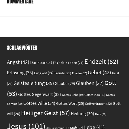
KOMMENTARE
SCHLAGWÖRTER
Endzeit
(62)
Angst
(42)
Dankbarkeit
(27)
dein Leben
(21)
Gebet
(42)
Erlösung
(33)
Ewigkeit
(24)
Freude
(21)
Geist
Frieden
(20)
Gott
Glauben
(37)
Geistesleitung
(35)
Glaube
(29)
(21)
(53)
Gottes Gegenwart
(32)
Gottes
Gottes Liebe
(19)
Gottes Plan
(19)
Gottes Wille
(34)
Gott
Gottes Wort
(25)
Gottvertrauen
(22)
Stimme
(20)
Heiliger Geist
(57)
Heilung
(30)
will
(26)
Herz
(20)
Jesus
(101)
Lebe
(41)
Kraft
(22)
Jesus kommt
(19)