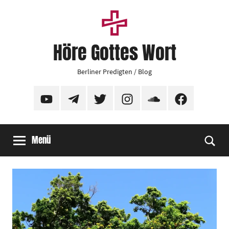
Zum
Inhalt
springen
Höre Gottes Wort
Berliner Predigten / Blog
YouTube
Telegram
Twitter
Instagram
SoundCloud
Facebook
Menü
Suc