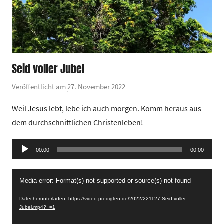
Seid voller Jubel
Veröffentlicht am
27. November 2022
v
o
Weil Jesus lebt, lebe ich auch morgen. Komm heraus aus
n
dem durchschnittlichen Christenleben!
G
e
Audio-
00:00
m
00:00
Player
e
Video-
i
Media error: Format(s) not supported or source(s) not found
Player
n
Datei herunterladen: https://video-predigten.de/2022/221127-Seid-voller-
d
Jubel.mp4?_=1
e