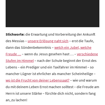
z
e
n
t
r
u
Stichworte:
die Erwartung und Vorbereitung der Ankunft
m
des Messias –
unsere Erlösung naht sich
– erst die Taufe,
dann das Sündenbekenntnis –
welch ein Jubel, welche
Freude …
– wenn du Jesus gesehen hast … –
verschiedene
Stufen im Himmel
– nach der Schule beginnt der Ernst des
Lebens – ein Prediger und ein Taxifahrer im Himmel – so
mancher Lügner ist ehrlicher als mancher Scheinheilige –
wo ist die Frucht von deiner Lebenssaat?
– wie und warum
du mit deinem Leben Ernst machen solltest – die Freude am
Herrn ist unsere Stärke – fürchte dich nicht, sondern fang
an, zu lachen!