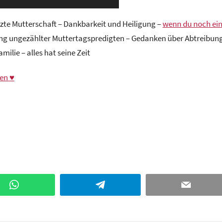
te Mutterschaft – Dankbarkeit und Heiligung –
wenn du noch ei
g ungezählter Muttertagspredigten – Gedanken über Abtreibun
milie – alles hat seine Zeit
en ♥
WhatsApp
Telegram
Email