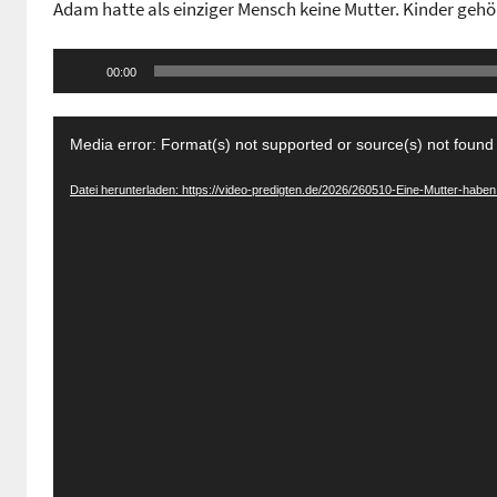
Adam hatte als einziger Mensch keine Mutter. Kinder gehör
n
G
Audio-
e
00:00
Player
m
Video-
e
Media error: Format(s) not supported or source(s) not found
i
Player
n
Datei herunterladen: https://video-predigten.de/2026/260510-Eine-Mutter-hab
d
e
z
e
n
t
r
u
m