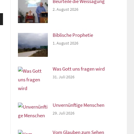
Beurteile die Weissagung
2. August 2026
sten
unter
n,
Biblische Prophetie
1. August 2026
rke
Was Gott uns fragen wird
31. Juli 2026
Unvernünftige Menschen
29. Juli 2026
Vom Glauben zum Sehen