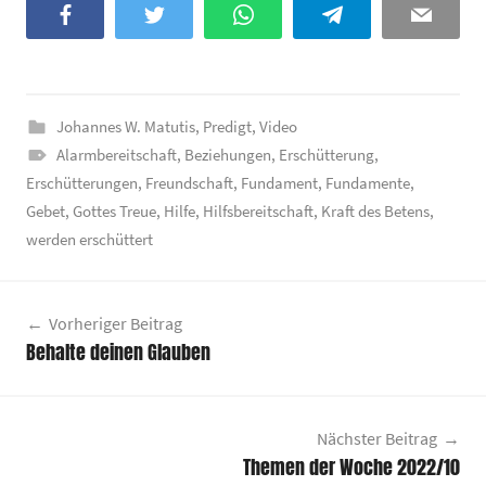
Facebook
Twitter
WhatsApp
Telegram
Email
Johannes W. Matutis
,
Predigt
,
Video
Alarmbereitschaft
,
Beziehungen
,
Erschütterung
,
Erschütterungen
,
Freundschaft
,
Fundament
,
Fundamente
,
Gebet
,
Gottes Treue
,
Hilfe
,
Hilfsbereitschaft
,
Kraft des Betens
,
werden erschüttert
Beitragsnavigation
Vorheriger Beitrag
Behalte deinen Glauben
Nächster Beitrag
Themen der Woche 2022/10