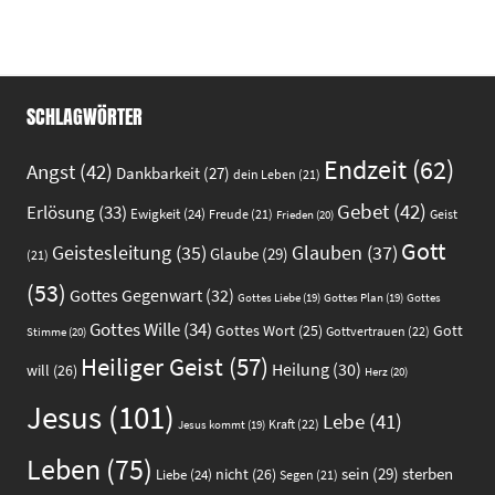
SCHLAGWÖRTER
Endzeit
(62)
Angst
(42)
Dankbarkeit
(27)
dein Leben
(21)
Gebet
(42)
Erlösung
(33)
Ewigkeit
(24)
Freude
(21)
Geist
Frieden
(20)
Gott
Glauben
(37)
Geistesleitung
(35)
Glaube
(29)
(21)
(53)
Gottes Gegenwart
(32)
Gottes
Gottes Liebe
(19)
Gottes Plan
(19)
Gottes Wille
(34)
Gott
Gottes Wort
(25)
Gottvertrauen
(22)
Stimme
(20)
Heiliger Geist
(57)
Heilung
(30)
will
(26)
Herz
(20)
Jesus
(101)
Lebe
(41)
Kraft
(22)
Jesus kommt
(19)
Leben
(75)
sein
(29)
sterben
nicht
(26)
Liebe
(24)
Segen
(21)