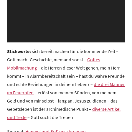
z
e
n
t
r
u
m
Stichworte:
sich bereit machen für die kommende Zeit –
Gott macht Geschichte, niemand sonst –
Gottes
Mobilmachung
– die Herren dieser Welt gehen, mein Herr
kommt – in Alarmbereitschaft sein – hast du wahre Freunde
und echte Beziehungen in deinem Leben? –
die drei Männer
im Feuerofen
– erlöst von meinen Sünden, von meinem
Geld und von mir selbst – fang an, Jesus zu dienen – das
Gebetsleben ist der archimedische Punkt –
diverse Artikel
und Texte
– Gott sucht die Treuen
Sing mit:
Himmel und Erd‘ mag brennen