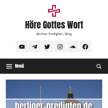
Zum
Inhalt
springen
Höre Gottes Wort
Berliner Predigten / Blog
YouTube
Telegram
Twitter
Instagram
SoundCloud
Facebook
Menü
Suc