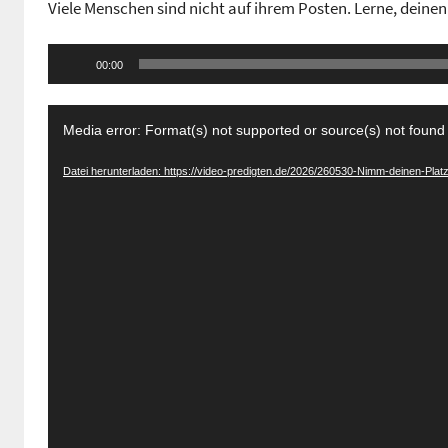
Viele Menschen sind nicht auf ihrem Posten. Lerne, deinen
n
G
Audio-
e
00:00
Player
m
Video-
e
Media error: Format(s) not supported or source(s) not found
i
Player
n
Datei herunterladen: https://video-predigten.de/2026/260530-Nimm-deinen-Pla
d
e
z
e
n
t
r
u
m