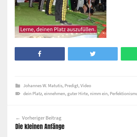
Facebook
Twitter
Johannes W. Matutis
,
Predigt
,
Video
dein Platz
,
einnehmen
,
guter Hirte
,
nimm ein
,
Perfektionism
Beitragsnavigation
Vorheriger Beitrag
Die kleinen Anfänge