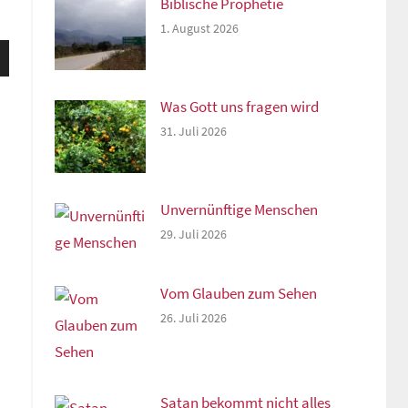
Biblische Prophetie
1. August 2026
sten
unter
n,
Was Gott uns fragen wird
31. Juli 2026
rke
Unvernünftige Menschen
29. Juli 2026
Vom Glauben zum Sehen
26. Juli 2026
Satan bekommt nicht alles