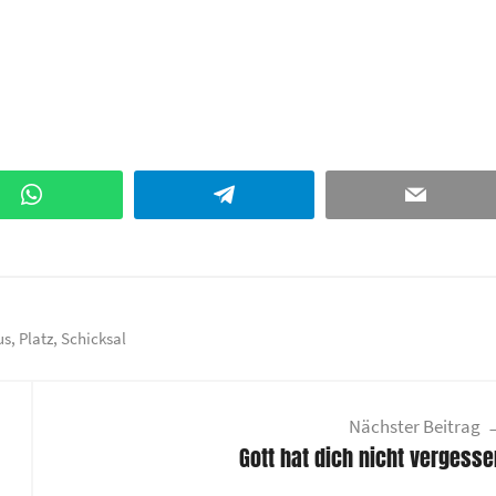
WhatsApp
Telegram
Email
us
,
Platz
,
Schicksal
Nächster Beitrag
Gott hat dich nicht vergess