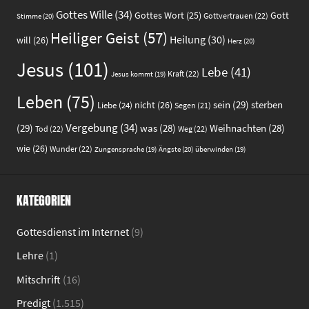
Gottes Wille
(34)
Gott
Gottes Wort
(25)
Gottvertrauen
(22)
Stimme
(20)
Heiliger Geist
(57)
Heilung
(30)
will
(26)
Herz
(20)
Jesus
(101)
Lebe
(41)
Kraft
(22)
Jesus kommt
(19)
Leben
(75)
sein
(29)
sterben
nicht
(26)
Liebe
(24)
Segen
(21)
Vergebung
(34)
(29)
was
(28)
Weihnachten
(28)
Tod
(22)
Weg
(22)
wie
(26)
Wunder
(22)
Ängste
(20)
Zungensprache
(19)
überwinden
(19)
KATEGORIEN
Gottesdienst im Internet
(9)
Lehre
(1)
Mitschrift
(16)
Predigt
(1.515)