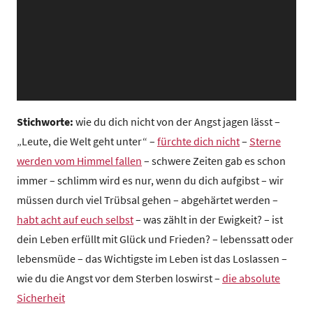
z
e
n
t
r
u
m
Stichworte:
wie du dich nicht von der Angst jagen lässt –
„Leute, die Welt geht unter“ –
fürchte dich nicht
–
Sterne
werden vom Himmel fallen
– schwere Zeiten gab es schon
immer – schlimm wird es nur, wenn du dich aufgibst – wir
müssen durch viel Trübsal gehen – abgehärtet werden –
habt acht auf euch selbst
– was zählt in der Ewigkeit? – ist
dein Leben erfüllt mit Glück und Frieden? – lebenssatt oder
lebensmüde – das Wichtigste im Leben ist das Loslassen –
wie du die Angst vor dem Sterben loswirst –
die absolute
Sicherheit