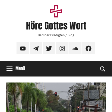
Zum
Inhalt
springen
Höre Gottes Wort
Berliner Predigten / Blog
YouTube
Telegram
Twitter
Instagram
SoundCloud
Facebook
Menü
Suc