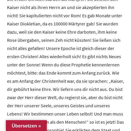
Kaiser nicht als ihren Herrn an und sie akzeptierten ihn
nicht! Sie kapitulierten nicht vor Rom! Es gab Monate unter
Kaiser Diokletian, da es 100000 Märtyrer gab! Sie wurden
dazu, weil sie den Kaiser keine Ehre darboten, ihm keine
Rose übergaben, seinen Zeh nicht küssten! Sie ließen sich
nicht alles gefallen! Unsere Epoche ist gleich dieser der
ersten Christen! Alles wiederholt sich! Es gibt nichts Neues
unter der Sonne! Wenn du diese Prophetie kennenlernen
möchtest, bitte: das Ende kommt zum Anfang zurück. Wie
es am Anfang der Christenheit war, da sie sprachen: „Kaiser,
dir gebührt keine Ehre. Wir liefern uns dir nicht aus. Du bist
zwar der Herr dieser Welt, du regierst sie, aber du bist nicht
der Herr unserer Seele, unseres Geistes und unseres
Lebens! Wir bestimmen unser Leben selbst! Und man muss
Gott mehr gehorchen als den Menschen!“ so ist es jetzt! Das
Übersetzen »
war damals ihre Philosophie! Sie erklärten dem Staat und