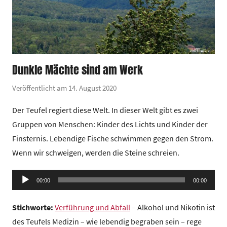
Dunkle Mächte sind am Werk
Veröffentlicht am
14. August 2020
v
o
Der Teufel regiert diese Welt. In dieser Welt gibt es zwei
n
Gruppen von Menschen: Kinder des Lichts und Kinder der
G
Finsternis. Lebendige Fische schwimmen gegen den Strom.
e
Wenn wir schweigen, werden die Steine schreien.
m
e
Audio-
i
00:00
00:00
Player
n
d
Stichworte:
Verführung und Abfall
– Alkohol und Nikotin ist
e
des Teufels Medizin – wie lebendig begraben sein – rege