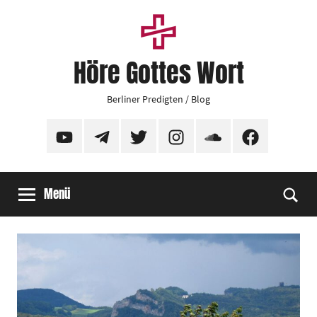
Zum
Inhalt
springen
Höre Gottes Wort
Berliner Predigten / Blog
YouTube
Telegram
Twitter
Instagram
SoundCloud
Facebook
Menü
Suc