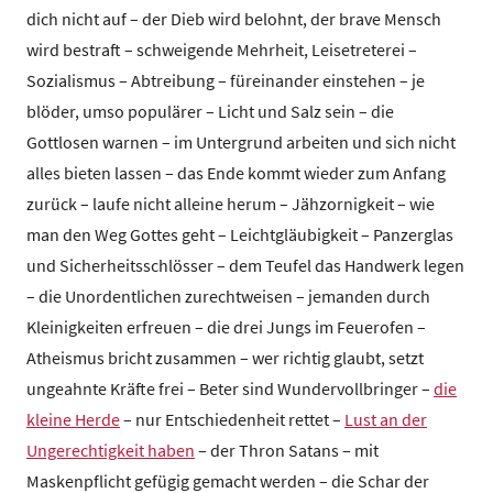
z
dich nicht auf – der Dieb wird belohnt, der brave Mensch
e
wird bestraft – schweigende Mehrheit, Leisetreterei –
n
Sozialismus – Abtreibung – füreinander einstehen – je
t
blöder, umso populärer – Licht und Salz sein – die
r
Gottlosen warnen – im Untergrund arbeiten und sich nicht
u
alles bieten lassen – das Ende kommt wieder zum Anfang
m
zurück – laufe nicht alleine herum – Jähzornigkeit – wie
man den Weg Gottes geht – Leichtgläubigkeit – Panzerglas
und Sicherheitsschlösser – dem Teufel das Handwerk legen
– die Unordentlichen zurechtweisen – jemanden durch
Kleinigkeiten erfreuen – die drei Jungs im Feuerofen –
Atheismus bricht zusammen – wer richtig glaubt, setzt
ungeahnte Kräfte frei – Beter sind Wundervollbringer –
die
kleine Herde
– nur Entschiedenheit rettet –
Lust an der
Ungerechtigkeit haben
– der Thron Satans – mit
Maskenpflicht gefügig gemacht werden – die Schar der