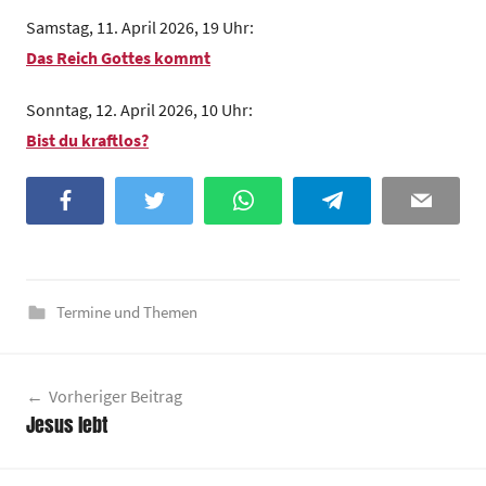
z
Samstag, 11. April 2026, 19 Uhr:
e
Das Reich Gottes kommt
n
t
Sonntag, 12. April 2026, 10 Uhr:
r
Bist du kraftlos?
u
m
Facebook
Twitter
WhatsApp
Telegram
Email
Termine und Themen
Beitragsnavigation
Vorheriger Beitrag
Jesus lebt