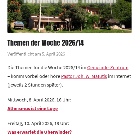
Themen der Woche 2026/14
Veröffentlicht am
5. April 2026
v
o
Die Themen für die Woche 2026/14 im
Gemeinde-Zentrum
n
– komm vorbei oder höre
Pastor Joh. W. Matutis
im Internet
G
(jeweils 2 Stunden später).
e
m
Mittwoch, 8. April 2026, 16 Uhr:
e
Atheismus ist eine Lüge
i
n
Freitag, 10. April 2026, 19 Uhr:
d
Was erwartet die Überwinder?
e