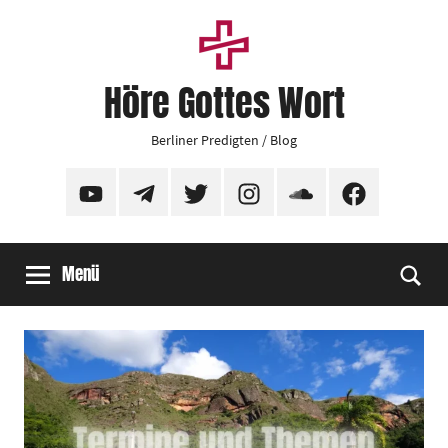
Zum
Inhalt
springen
Höre Gottes Wort
Berliner Predigten / Blog
YouTube
Telegram
Twitter
Instagram
SoundCloud
Facebook
Menü
Suc