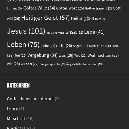
Gottes Wille
(34)
Gott
Gottes Wort
(25)
Gottvertrauen
(22)
Stimme
(20)
Heiliger Geist
(57)
Heilung
(30)
will
(26)
Herz
(20)
Jesus
(101)
Lebe
(41)
Kraft
(22)
Jesus kommt
(19)
Leben
(75)
sein
(29)
sterben
nicht
(26)
Liebe
(24)
Segen
(21)
Vergebung
(34)
(29)
was
(28)
Weihnachten
(28)
Tod
(22)
Weg
(22)
wie
(26)
Wunder
(22)
Ängste
(20)
Zungensprache
(19)
überwinden
(19)
KATEGORIEN
Gottesdienst im Internet
(9)
Lehre
(1)
Mitschrift
(16)
Predigt
(1.515)