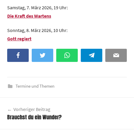
z
Samstag, 7. März 2026, 19 Uhr:
e
Die Kraft des Wartens
n
t
Sonntag, 8. März 2026, 10 Uhr:
r
Gott regiert
u
m
Facebook
Twitter
WhatsApp
Telegram
Email
Termine und Themen
Beitragsnavigation
Vorheriger Beitrag
Brauchst du ein Wunder?