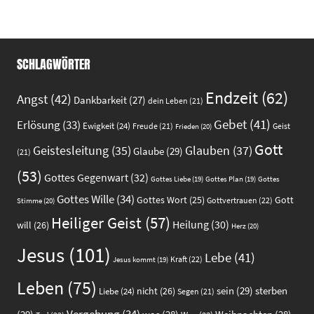
SCHLAGWÖRTER
Endzeit
(62)
Angst
(42)
Dankbarkeit
(27)
dein Leben
(21)
Gebet
(41)
Erlösung
(33)
Ewigkeit
(24)
Freude
(21)
Geist
Frieden
(20)
Gott
Glauben
(37)
Geistesleitung
(35)
Glaube
(29)
(21)
(53)
Gottes Gegenwart
(32)
Gottes
Gottes Liebe
(19)
Gottes Plan
(19)
Gottes Wille
(34)
Gott
Gottes Wort
(25)
Gottvertrauen
(22)
Stimme
(20)
Heiliger Geist
(57)
Heilung
(30)
will
(26)
Herz
(20)
Jesus
(101)
Lebe
(41)
Kraft
(22)
Jesus kommt
(19)
Leben
(75)
sein
(29)
sterben
nicht
(26)
Liebe
(24)
Segen
(21)
Vergebung
(34)