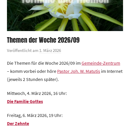
Themen der Woche 2026/09
Veröffentlicht am
1. März 2026
v
o
Die Themen für die Woche 2026/09 im
Gemeinde-Zentrum
n
– komm vorbei oder höre
Pastor Joh. W. Matutis
im Internet
G
(jeweils 2 Stunden später).
e
m
Mittwoch, 4. März 2026, 16 Uhr:
e
Die Familie Gottes
i
n
Freitag, 6. März 2026, 19 Uhr:
d
Der Zehnte
e