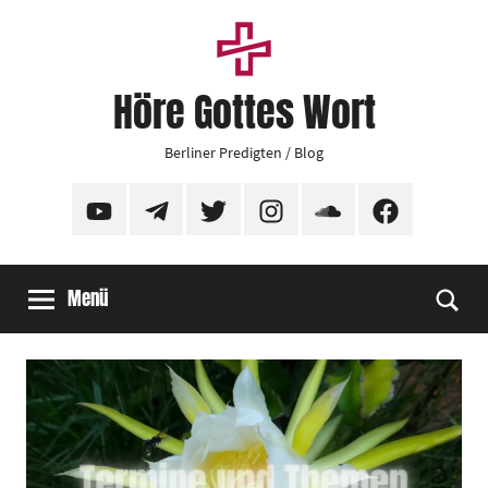
Zum
Inhalt
springen
Höre Gottes Wort
Berliner Predigten / Blog
YouTube
Telegram
Twitter
Instagram
SoundCloud
Facebook
Menü
Suc