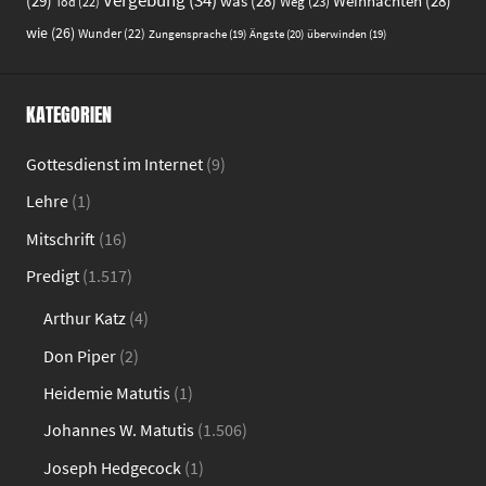
(29)
was
(28)
Weihnachten
(28)
Weg
(23)
Tod
(22)
wie
(26)
Wunder
(22)
Ängste
(20)
Zungensprache
(19)
überwinden
(19)
KATEGORIEN
Gottesdienst im Internet
(9)
Lehre
(1)
Mitschrift
(16)
Predigt
(1.517)
Arthur Katz
(4)
Don Piper
(2)
Heidemie Matutis
(1)
Johannes W. Matutis
(1.506)
Joseph Hedgecock
(1)