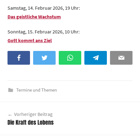
z
Samstag, 14. Februar 2026, 19 Uhr:
e
Das geistliche Wachstum
n
t
Sonntag, 15. Februar 2026, 10 Uhr:
r
Gott kommt ans Ziel
u
m
Facebook
Twitter
WhatsApp
Telegram
Email
Termine und Themen
Beitragsnavigation
Vorheriger Beitrag
Die Kraft des Lobens