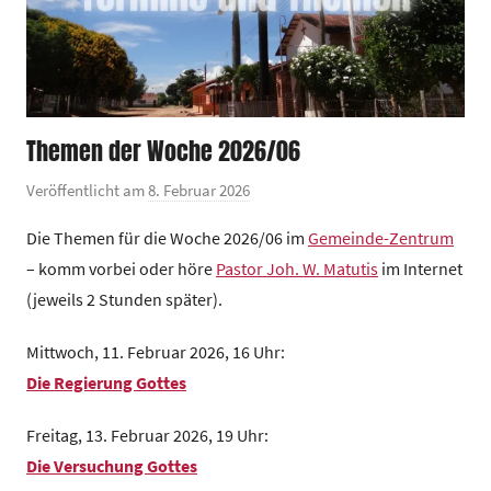
Themen der Woche 2026/06
Veröffentlicht am
8. Februar 2026
v
o
Die Themen für die Woche 2026/06 im
Gemeinde-Zentrum
n
– komm vorbei oder höre
Pastor Joh. W. Matutis
im Internet
G
(jeweils 2 Stunden später).
e
m
Mittwoch, 11. Februar 2026, 16 Uhr:
e
Die Regierung Gottes
i
n
Freitag, 13. Februar 2026, 19 Uhr:
d
Die Versuchung Gottes
e