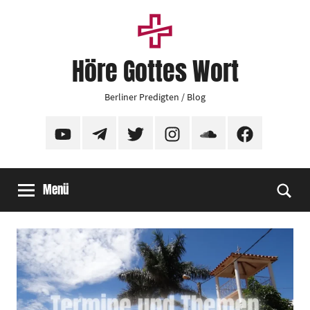
Zum
Inhalt
springen
Höre Gottes Wort
Berliner Predigten / Blog
YouTube
Telegram
Twitter
Instagram
SoundCloud
Facebook
Menü
Suc