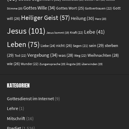
Gottes Wille
(34)
Gott
Gottes Wort
(25)
Gottvertrauen
(22)
Stimme
(20)
Heiliger Geist
(57)
Heilung
(30)
will
(26)
Herz
(20)
Jesus
(101)
Lebe
(41)
Kraft
(22)
Jesus kommt
(19)
Leben
(75)
sein
(29)
sterben
nicht
(26)
Liebe
(24)
Segen
(21)
Vergebung
(34)
(29)
was
(28)
Weihnachten
(28)
Tod
(22)
Weg
(22)
wie
(26)
Wunder
(22)
Ängste
(20)
Zungensprache
(19)
überwinden
(19)
KATEGORIEN
Gottesdienst im Internet
(9)
Lehre
(1)
Mitschrift
(16)
Predigt
(1.516)