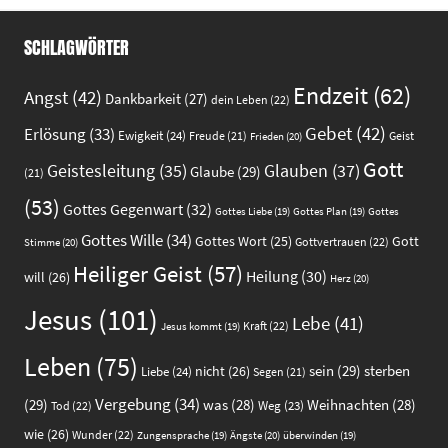
SCHLAGWÖRTER
Endzeit
(62)
Angst
(42)
Dankbarkeit
(27)
dein Leben
(22)
Gebet
(42)
Erlösung
(33)
Ewigkeit
(24)
Freude
(21)
Geist
Frieden
(20)
Gott
Glauben
(37)
Geistesleitung
(35)
Glaube
(29)
(21)
(53)
Gottes Gegenwart
(32)
Gottes
Gottes Liebe
(19)
Gottes Plan
(19)
Gottes Wille
(34)
Gott
Gottes Wort
(25)
Gottvertrauen
(22)
Stimme
(20)
Heiliger Geist
(57)
Heilung
(30)
will
(26)
Herz
(20)
Jesus
(101)
Lebe
(41)
Kraft
(22)
Jesus kommt
(19)
Leben
(75)
sein
(29)
sterben
nicht
(26)
Liebe
(24)
Segen
(21)
Vergebung
(34)
(29)
was
(28)
Weihnachten
(28)
Weg
(23)
Tod
(22)
wie
(26)
Wunder
(22)
Ängste
(20)
Zungensprache
(19)
überwinden
(19)