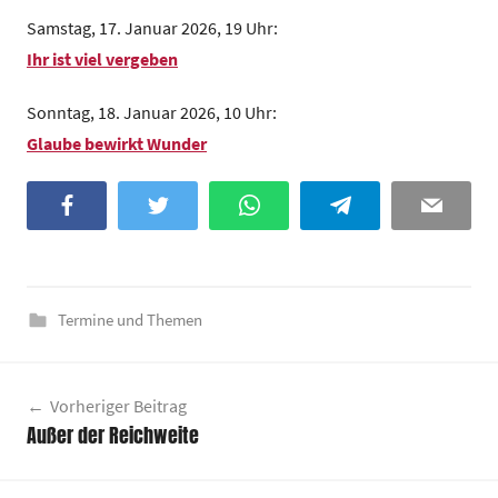
z
Samstag, 17. Januar 2026, 19 Uhr:
e
Ihr ist viel vergeben
n
t
Sonntag, 18. Januar 2026, 10 Uhr:
r
Glaube bewirkt Wunder
u
m
Facebook
Twitter
WhatsApp
Telegram
Email
Termine und Themen
Beitragsnavigation
Vorheriger Beitrag
Außer der Reichweite