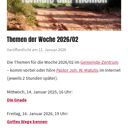
Themen der Woche 2026/02
Veröffentlicht am
11. Januar 2026
v
o
Die Themen für die Woche 2026/02 im
Gemeinde-Zentrum
n
– komm vorbei oder höre
Pastor Joh. W. Matutis
im Internet
G
(jeweils 2 Stunden später).
e
m
Mittwoch, 14. Januar 2025, 16 Uhr:
e
Die Gnade
i
n
Freitag, 16. Januar 2026, 19 Uhr:
d
Gottes Wege kennen
e