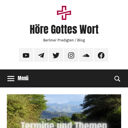
Zum
Inhalt
springen
Höre Gottes Wort
Berliner Predigten / Blog
YouTube
Telegram
Twitter
Instagram
SoundCloud
Facebook
Menü
Suc