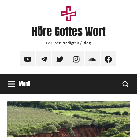
Zum
Inhalt
springen
Höre Gottes Wort
Berliner Predigten / Blog
YouTube
Telegram
Twitter
Instagram
SoundCloud
Facebook
Menü
Suc