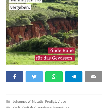
Facebook
Twitter
WhatsApp
Telegram
Email
Johannes W. Matutis
,
Predigt
,
Video
Kraft
,
Kraft der Vergebung
,
Vergebung