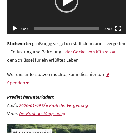
z
e
n
t
00:00
00:00
r
u
Stichworte:
großzügig vergeben statt kleinkariert vergelten
m
– Entlastung und Befreiung –
der Gockel von Künzelsau
–
der Schlüssel für ein erfülltes Leben
Wer uns unterstützen möchte, kann dies hier tun:
♥
Spenden ♥
Predigt herunterladen:
Audio
2026-01-09 Die Kraft der Vergebung
Video
Die Kraft der Vergebung