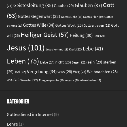
Gott
Glauben
(37)
Geistesleitung
(35)
Glaube
(29)
(21)
(53)
Gottes Gegenwart
(32)
Gottes
Gottes Liebe
(19)
Gottes Plan
(19)
Gottes Wille
(34)
Gott
Gottes Wort
(25)
Gottvertrauen
(22)
Stimme
(20)
Heiliger Geist
(57)
Heilung
(30)
will
(26)
Herz
(20)
Jesus
(101)
Lebe
(41)
Kraft
(22)
Jesus kommt
(19)
Leben
(75)
sein
(29)
sterben
nicht
(26)
Liebe
(24)
Segen
(21)
Vergebung
(34)
(29)
was
(28)
Weihnachten
(28)
Weg
(23)
Tod
(22)
wie
(26)
Wunder
(22)
Ängste
(20)
Zungensprache
(19)
überwinden
(19)
KATEGORIEN
Gottesdienst im Internet
(9)
Lehre
(1)