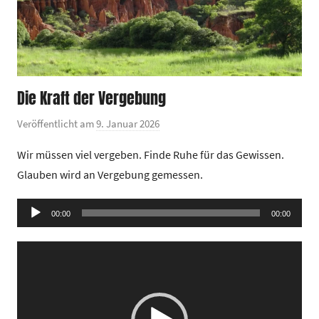
Die Kraft der Vergebung
Veröffentlicht am
9. Januar 2026
v
o
Wir müssen viel vergeben. Finde Ruhe für das Gewissen.
n
Glauben wird an Vergebung gemessen.
G
e
Audio-
00:00
m
00:00
Player
e
Video-
i
Player
n
d
e