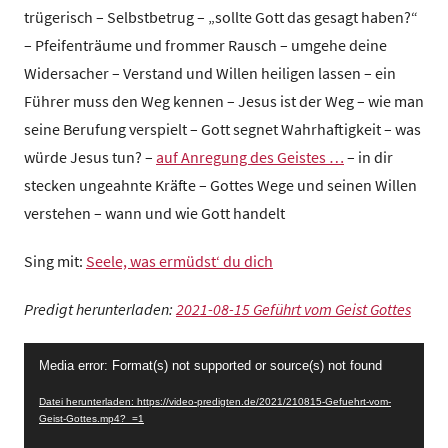
z
trügerisch – Selbstbetrug – „sollte Gott das gesagt haben?“
e
– Pfeifenträume und frommer Rausch – umgehe deine
n
Widersacher – Verstand und Willen heiligen lassen – ein
t
Führer muss den Weg kennen – Jesus ist der Weg – wie man
r
seine Berufung verspielt – Gott segnet Wahrhaftigkeit – was
u
würde Jesus tun? –
auf Anregung des Geistes …
– in dir
m
stecken ungeahnte Kräfte – Gottes Wege und seinen Willen
verstehen – wann und wie Gott handelt
Sing mit:
Seele, was ermüdst‘ du dich
Predigt herunterladen:
2021-08-15 Geführt vom Geist Gottes
Video-
Media error: Format(s) not supported or source(s) not found
Player
Datei herunterladen: https://video-predigten.de/2021/210815-Gefuehrt-vom-
Geist-Gottes.mp4?_=1