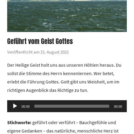
Geführt vom Geist Gottes
Veröffentlicht am
15. August 2021
v
o
Der Heilige Geist holt uns aus unseren Höhlen heraus. Du
n
sollst die Stimme des Herrn kennenlernen. Wer betet,
G
erlebt die Führung Gottes. Gott gibt uns Weisheit, um im
e
richtigen Augenblick das Richtige zu tun.
m
e
Audio-
i
00:00
00:00
Player
n
d
Stichworte:
geführt oder verführt – Bauchgefühle und
e
eigene Gedanken – das natürliche, menschliche Herz ist