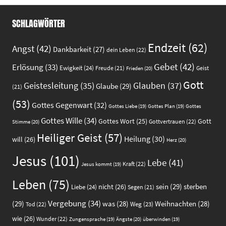
SCHLAGWÖRTER
Endzeit
(62)
Angst
(42)
Dankbarkeit
(27)
dein Leben
(22)
Gebet
(42)
Erlösung
(33)
Ewigkeit
(24)
Freude
(21)
Geist
Frieden
(20)
Gott
Glauben
(37)
Geistesleitung
(35)
Glaube
(29)
(21)
(53)
Gottes Gegenwart
(32)
Gottes
Gottes Liebe
(19)
Gottes Plan
(19)
Gottes Wille
(34)
Gott
Gottes Wort
(25)
Gottvertrauen
(22)
Stimme
(20)
Heiliger Geist
(57)
Heilung
(30)
will
(26)
Herz
(20)
Jesus
(101)
Lebe
(41)
Kraft
(22)
Jesus kommt
(19)
Leben
(75)
sein
(29)
sterben
nicht
(26)
Liebe
(24)
Segen
(21)
Vergebung
(34)
(29)
was
(28)
Weihnachten
(28)
Weg
(23)
Tod
(22)
wie
(26)
Wunder
(22)
Ängste
(20)
Zungensprache
(19)
überwinden
(19)