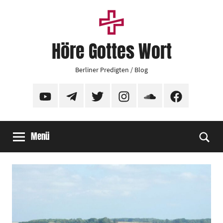
Zum
Inhalt
springen
Höre Gottes Wort
Berliner Predigten / Blog
YouTube
Telegram
Twitter
Instagram
SoundCloud
Facebook
Menü
Suc