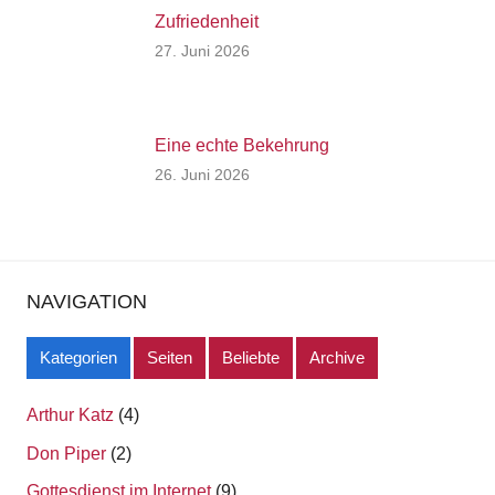
Eine echte Bekehrung
26. Juni 2026
NAVIGATION
Kategorien
Seiten
Beliebte
Archive
Arthur Katz
(4)
Don Piper
(2)
Gottesdienst im Internet
(9)
Heidemie Matutis
(1)
Johannes W. Matutis
(1.504)
Joseph Hedgecock
(1)