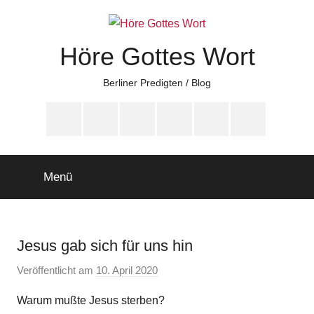
Zum
Inhalt
springen
Höre Gottes Wort
Berliner Predigten / Blog
YouTube
Telegram
Twitter
Instagram
SoundCloud
Facebook
Su
Menü
Jesus gab sich für uns hin
Veröffentlicht am
10. April 2020
v
o
Warum mußte Jesus sterben?
n