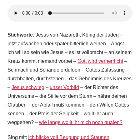
G
e
m
e
Stichworte:
Jesus von Nazareth, König der Juden –
i
jetzt aufwachen oder später bitterlich weinen – Angst –
n
ich will so sein wie Jesus – es ist vollbracht – an seinem
d
Kreuz kommt niemand vorbei –
Gott wird verherrlicht
–
e
Schmach und Schande erdulden – Gottes Zulassung –
z
e
durchhalten, durchstehen – das Geheimnis des Kreuzes
n
–
Jesus schwieg
–
unser Vorbild
– der Richter des
t
Universums – die Stille vor dem Sturm – nähre deinen
r
Glauben – der Abfall muß kommen – den Willen Gottes
u
kennen – der Preis der Seligkeit – wollt ihr auch
m
weggehen? –
wie lange wollt ihr mich noch quälen?
Sing mit:
Ich blicke voll Beugung und Staunen