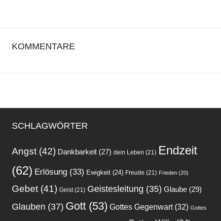
SCHLAGWÖRTER
Endzeit
Angst
(42)
Dankbarkeit
(27)
dein Leben
(21)
(62)
Erlösung
(33)
Ewigkeit
(24)
Freude
(21)
Frieden
(20)
Gebet
(41)
Geistesleitung
(35)
Glaube
(29)
Geist
(21)
Gott
(53)
Glauben
(37)
Gottes Gegenwart
(32)
Gottes
Gottes Wille
(34)
Liebe
(19)
Gottes Plan
(19)
Gottes Stimme
(20)
Heiliger
Gott will
(26)
Gottes Wort
(25)
Gottvertrauen
(22)
Jesus
Geist
(57)
Heilung
(30)
Herz
(20)