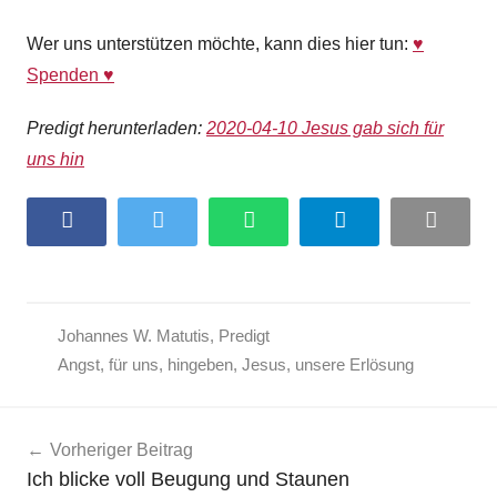
Wer uns unterstützen möchte, kann dies hier tun:
♥
Spenden ♥
#gottesdienstiminternet
Predigt herunterladen:
2020-04-10 Jesus gab sich für
uns hin
Facebook
Twitter
WhatsApp
Telegram
Email
Johannes W. Matutis
,
Predigt
Angst
,
für uns
,
hingeben
,
Jesus
,
unsere Erlösung
Beitragsnavigation
Vorheriger Beitrag
Ich blicke voll Beugung und Staunen