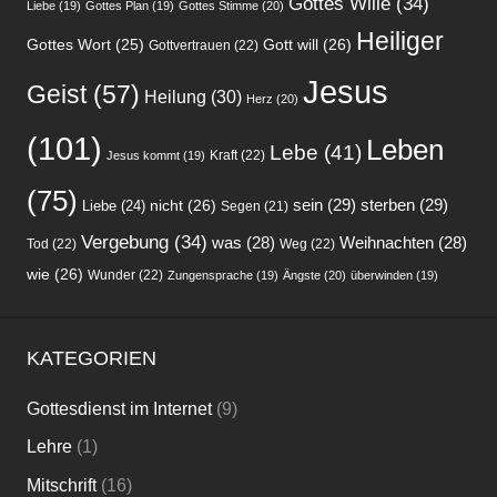
(101)
Leben
Lebe
(41)
Kraft
(22)
Jesus kommt
(19)
(75)
sein
(29)
sterben
(29)
nicht
(26)
Liebe
(24)
Segen
(21)
Vergebung
(34)
was
(28)
Weihnachten
(28)
Tod
(22)
Weg
(22)
wie
(26)
Wunder
(22)
Zungensprache
(19)
Ängste
(20)
überwinden
(19)
KATEGORIEN
Gottesdienst im Internet
(9)
Lehre
(1)
Mitschrift
(16)
Predigt
(1.515)
Arthur Katz
(4)
Don Piper
(2)